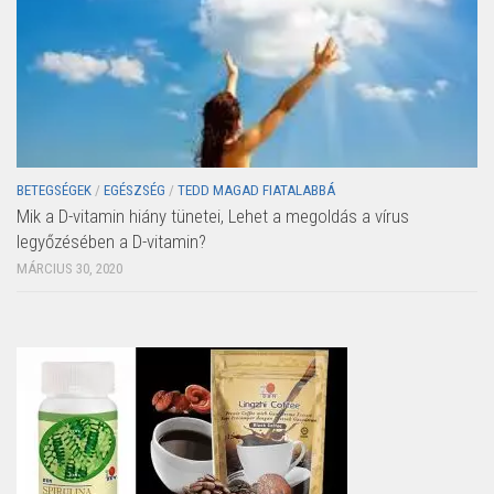
BETEGSÉGEK
/
EGÉSZSÉG
/
TEDD MAGAD FIATALABBÁ
Mik a D-vitamin hiány tünetei, Lehet a megoldás a vírus
legyőzésében a D-vitamin?
MÁRCIUS 30, 2020