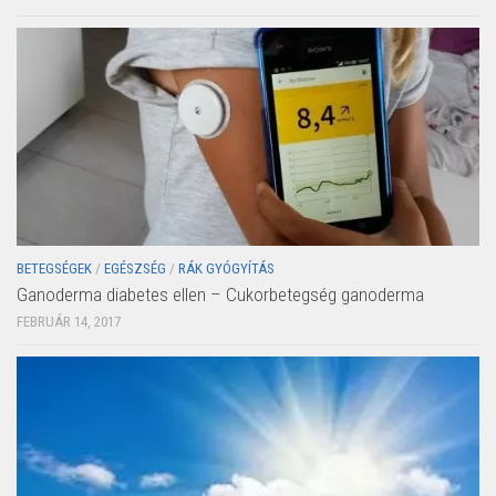
BETEGSÉGEK
/
EGÉSZSÉG
/
RÁK GYÓGYÍTÁS
Ganoderma diabetes ellen – Cukorbetegség ganoderma
FEBRUÁR 14, 2017