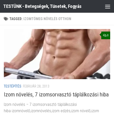
TESTÜNK - Betegségek, Tünetek, Fogyás
Skip to content
TAGGED:
IZOMTÖMEG NÖVELÉS OTTHON
8
TESTÉPÍTÉS
FEBRUÁR 28, 2013
Izom növelés, 7 izomsorvasztó táplálkozási hiba
Izom növelés – 7 izomsorvasztó táplálkozási
hiba izomnövelő,izomnövelés,izom edzés,izom növelő,izom