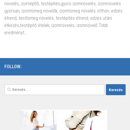
növelés, izomépítő, testépítés,gyors izomnövelés, izomnövelés
gyorsan, izomtömeg növelők, izomtömeg növelés otthon, edzés
étrend, testtömeg növelés, testépítés étrend, edzés utáni
étkezés,testépítő ételek, izomnövelés, izomnövelő Több
eredményt...
FOLLOW:
Keresés: