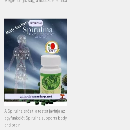
Meglepő igazság, a hosszú élet titka
A Spirulina erősíti a testet javfítja az
agyfunkciót Spirulina supports body
and brain