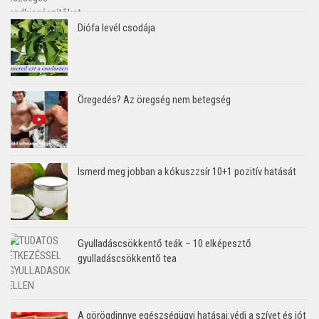
Diófa levél csodája
Öregedés? Az öregség nem betegség
Ismerd meg jobban a kókuszzsír 10+1 pozitív hatását
Gyulladáscsökkentő teák – 10 elképesztő
gyulladáscsökkentő tea
A görögdinnye egészségügyi hatásai:védi a szívet és jót