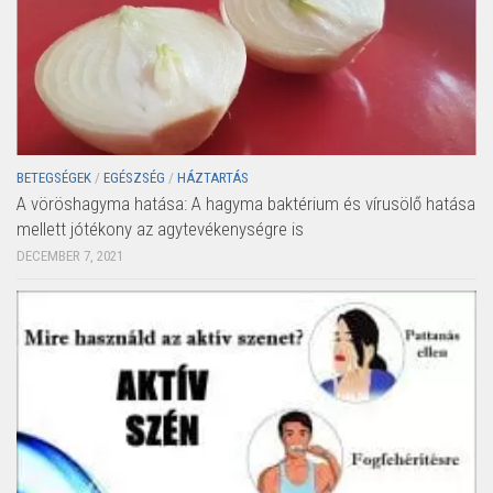
BETEGSÉGEK
/
EGÉSZSÉG
/
HÁZTARTÁS
A vöröshagyma hatása: A hagyma baktérium és vírusölő hatása
mellett jótékony az agytevékenységre is
DECEMBER 7, 2021