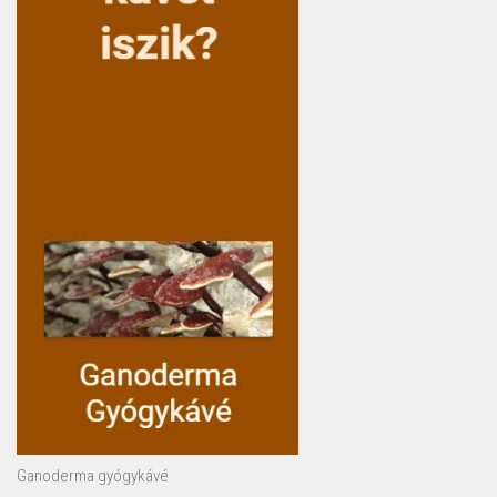
Ganoderma gyógykávé