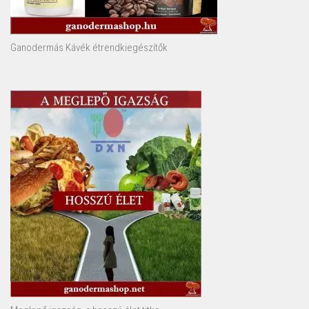
Ganodermás Kávék étrendkiegészítők