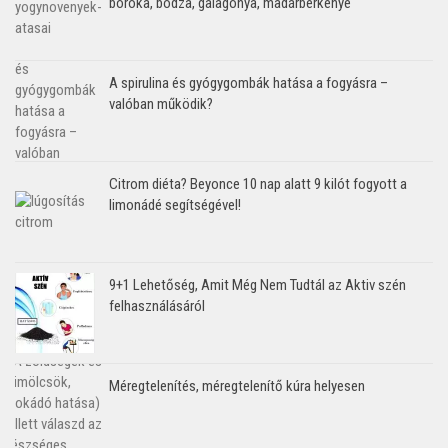
boróka, bodza, galagonya, madárberkenye
A spirulina és gyógygombák hatása a fogyásra –
valóban működik?
Citrom diéta? Beyonce 10 nap alatt 9 kilót fogyott a
limonádé segítségével!
9+1 Lehetőség, Amit Még Nem Tudtál az Aktiv szén
felhasználásáról
Méregtelenítés, méregtelenítő kúra helyesen