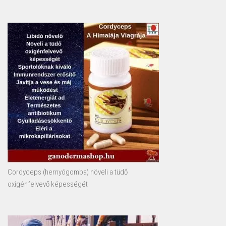
Cordyceps (hernyógomba) növeli a tüdő
oxigénfelvevő képességét