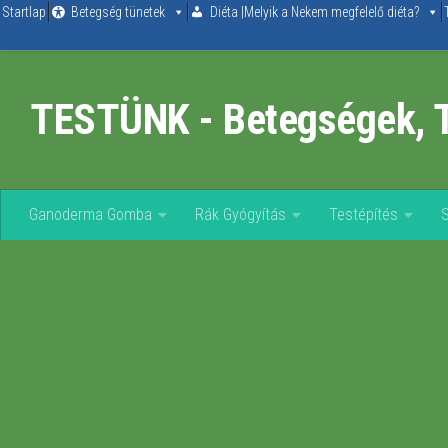
Startlap
Betegség tünetek
Diéta |Melyik a Nekem megfelelő diéta?
Skip to content
TESTÜNK - Betegségek, 
Ganoderma Gomba
Rák Gyógyítás
Testépítés