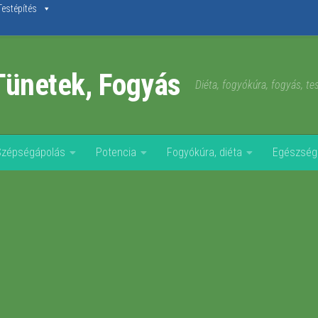
Testépítés
Tünetek, Fogyás
Diéta, fogyókúra, fogyás, t
Szépségápolás
Potencia
Fogyókúra, diéta
Egészség