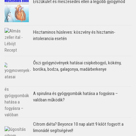
Érszűkület és meszesedés ellen a legjobb gyógymód
Hisztaminos húsleves: köszvény és hisztamin-
intolerancia esetén
Őszi gyógynövények hatásai csipkebogyó, kökény,
boróka, bodza, galagonya, madárberkenye
A spirulina és gyógygombák hatása a fogyásra –
valóban működik?
Citrom diéta? Beyonce 10 nap alatt 9 kilót fogyott a
limonádé segítségével!