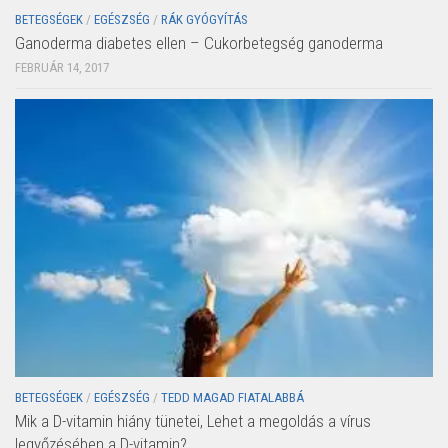
BETEGSÉGEK
/
EGÉSZSÉG
/
RÁK GYÓGYÍTÁS
Ganoderma diabetes ellen – Cukorbetegség ganoderma
FEBRUÁR 14, 2017
BETEGSÉGEK
/
EGÉSZSÉG
/
TEDD MAGAD FIATALABBÁ
Mik a D-vitamin hiány tünetei, Lehet a megoldás a vírus
legyőzésében a D-vitamin?