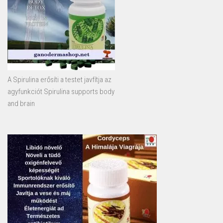
A Spirulina erősíti a testet javfítja az
agyfunkciót Spirulina supports body
and brain