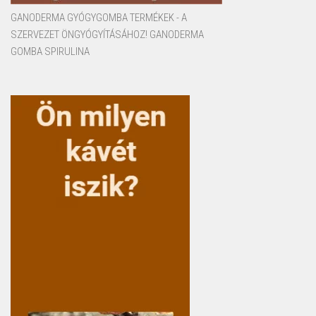
GANODERMA GYÓGYGOMBA TERMÉKEK - A
SZERVEZET ÖNGYÓGYÍTÁSÁHOZ! GANODERMA
GOMBA SPIRULINA