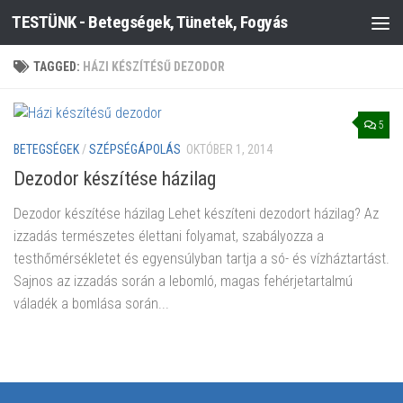
TESTÜNK - Betegségek, Tünetek, Fogyás
Skip to content
TAGGED:
HÁZI KÉSZÍTÉSŰ DEZODOR
5
BETEGSÉGEK
/
SZÉPSÉGÁPOLÁS
OKTÓBER 1, 2014
Dezodor készítése házilag
Dezodor készítése házilag Lehet készíteni dezodort házilag? Az
izzadás természetes élettani folyamat, szabályozza a
testhőmérsékletet és egyensúlyban tartja a só- és vízháztartást.
Sajnos az izzadás során a lebomló, magas fehérjetartalmú
váladék a bomlása során...