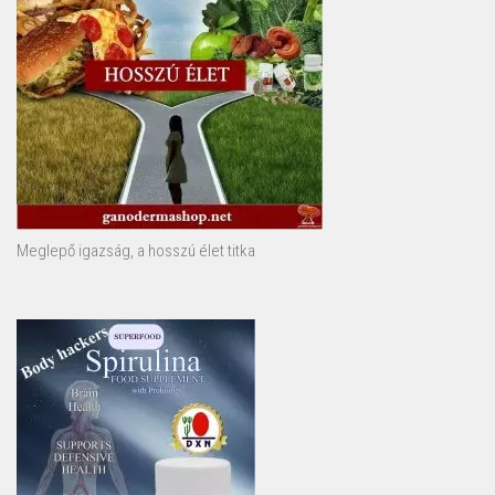
Meglepő igazság, a hosszú élet titka