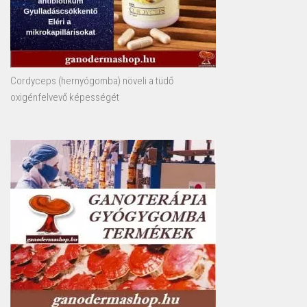
Cordyceps (hernyógomba) növeli a tüdő
oxigénfelvevő képességét