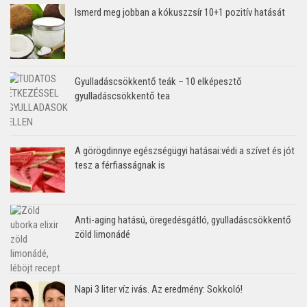
Ismerd meg jobban a kókuszzsír 10+1 pozitív hatását
Gyulladáscsökkentő teák – 10 elképesztő
gyulladáscsökkentő tea
A görögdinnye egészségügyi hatásai:védi a szívet és jót
tesz a férfiasságnak is
Anti-aging hatású, öregedésgátló, gyulladáscsökkentő
zöld limonádé
Napi 3 liter víz ivás. Az eredmény: Sokkoló!