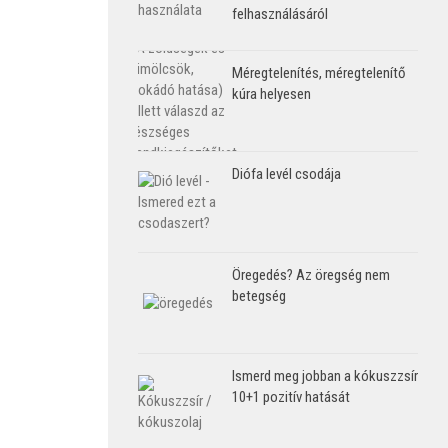
felhasználásáról
Méregtelenítés, méregtelenítő
kúra helyesen
Diófa levél csodája
Öregedés? Az öregség nem
betegség
Ismerd meg jobban a kókuszzsír
10+1 pozitív hatását