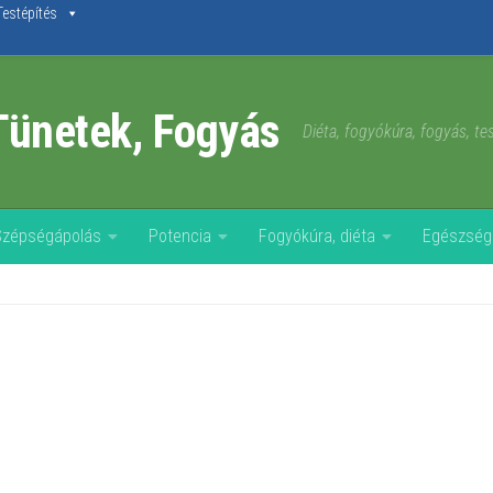
Testépítés
Tünetek, Fogyás
Diéta, fogyókúra, fogyás, t
Szépségápolás
Potencia
Fogyókúra, diéta
Egészség