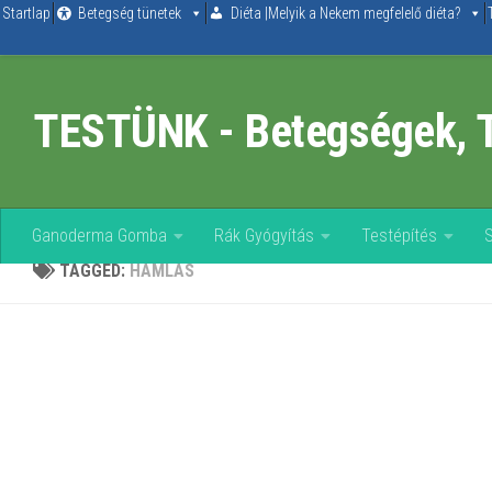
Startlap
Betegség tünetek
Diéta |Melyik a Nekem megfelelő diéta?
Skip to content
TESTÜNK - Betegségek, 
Ganoderma Gomba
Rák Gyógyítás
Testépítés
TAGGED:
HÁMLÁS