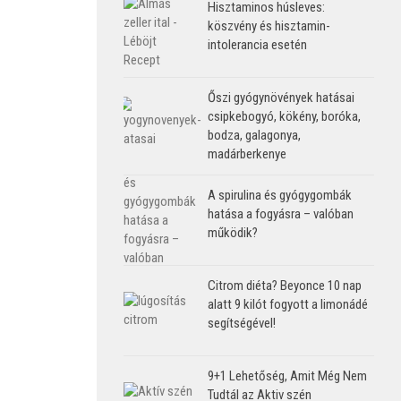
Hisztaminos húsleves:
köszvény és hisztamin-
intolerancia esetén
Őszi gyógynövények hatásai
csipkebogyó, kökény, boróka,
bodza, galagonya,
madárberkenye
A spirulina és gyógygombák
hatása a fogyásra – valóban
működik?
Citrom diéta? Beyonce 10 nap
alatt 9 kilót fogyott a limonádé
segítségével!
9+1 Lehetőség, Amit Még Nem
Tudtál az Aktiv szén