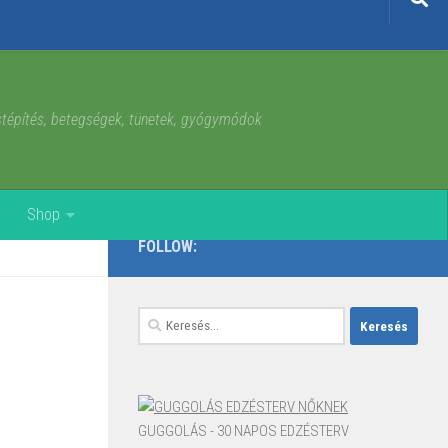
estépítés, betegségek, tünetek, gyógymódok
Shop
FOLLOW:
Keresés:
GUGGOLÁS - 30 NAPOS EDZÉSTERV