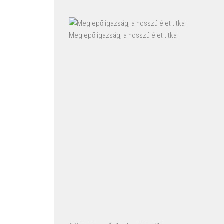
Meglepő igazság, a hosszú élet titka
A Spirulina erősíti a testet javfítja az
agyfunkciót Spirulina supports body
and brain
Cordyceps (hernyógomba) növeli a tüdő
oxigénfelvevő képességét