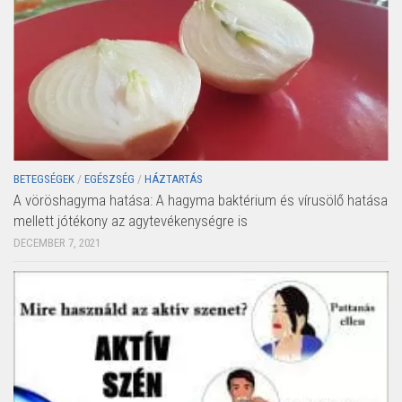
BETEGSÉGEK
/
EGÉSZSÉG
/
HÁZTARTÁS
A vöröshagyma hatása: A hagyma baktérium és vírusölő hatása
mellett jótékony az agytevékenységre is
DECEMBER 7, 2021