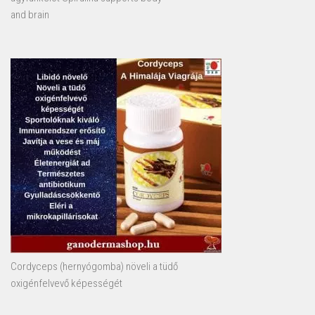
and brain
Cordyceps (hernyógomba) növeli a tüdő
oxigénfelvevő képességét