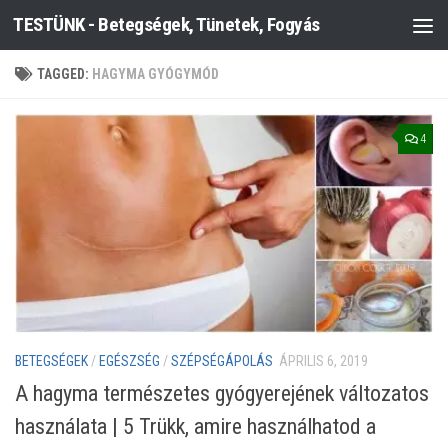
TESTÜNK - Betegségek, Tünetek, Fogyás
Skip to content
TAGGED:
HAGYMA GYÓGYMÓD
4
BETEGSÉGEK
/
EGÉSZSÉG
/
SZÉPSÉGÁPOLÁS
ÁPRILIS 6, 2019
A hagyma természetes gyógyerejének változatos
használata | 5 Trükk, amire használhatod a