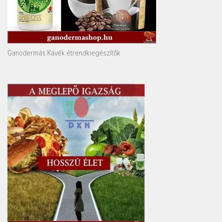
Ganodermás Kávék étrendkiegészítők