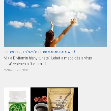
BETEGSÉGEK
/
EGÉSZSÉG
/
TEDD MAGAD FIATALABBÁ
Mik a D-vitamin hiány tünetei, Lehet a megoldás a vírus
legyőzésében a D-vitamin?
MÁRCIUS 30, 2020