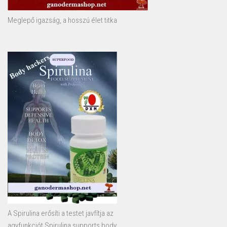
Meglepő igazság, a hosszú élet titka
A Spirulina erősíti a testet javfítja az
agyfunkciót Spirulina supports body