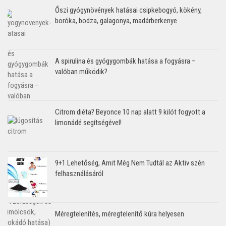
Őszi gyógynövények hatásai csipkebogyó, kökény,
boróka, bodza, galagonya, madárberkenye
A spirulina és gyógygombák hatása a fogyásra –
valóban működik?
Citrom diéta? Beyonce 10 nap alatt 9 kilót fogyott a
limonádé segítségével!
9+1 Lehetőség, Amit Még Nem Tudtál az Aktiv szén
felhasználásáról
Méregtelenítés, méregtelenítő kúra helyesen