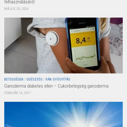
felhasználásáról
MÁJUS 20, 2024
BETEGSÉGEK
/
EGÉSZSÉG
/
RÁK GYÓGYÍTÁS
Ganoderma diabetes ellen – Cukorbetegség ganoderma
FEBRUÁR 14, 2017