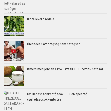
Diófa levél csodája
Öregedés? Az öregség nem betegség
Ismerd meg jobban a kókuszzsír 10+1 pozitív hatását
Gyulladáscsökkentő teák – 10 elképesztő
gyulladáscsökkentő tea