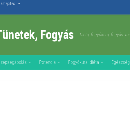
Testépítés
Tünetek, Fogyás
Diéta, fogyókúra, fogyás, t
Szépségápolás
Potencia
Fogyókúra, diéta
Egészség