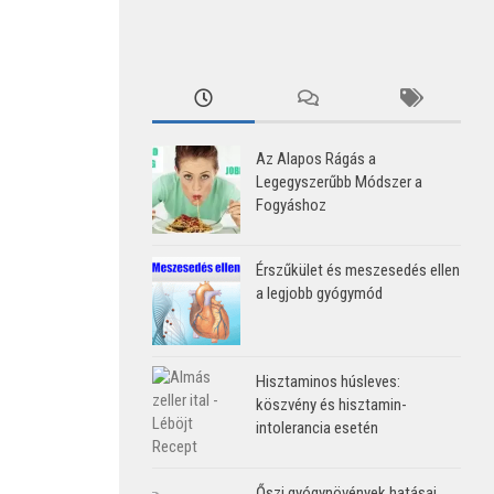
Az Alapos Rágás a
Legegyszerűbb Módszer a
Fogyáshoz
Érszűkület és meszesedés ellen
a legjobb gyógymód
Hisztaminos húsleves:
köszvény és hisztamin-
intolerancia esetén
Őszi gyógynövények hatásai