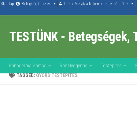
Startlap
Betegség tünetek
Diéta |Melyik a Nekem megfelelő diéta?
Skip to content
TESTÜNK - Betegségek, 
Ganoderma Gomba
Rák Gyógyítás
Testépítés
TAGGED:
GYORS TESTÉPÍTÉS