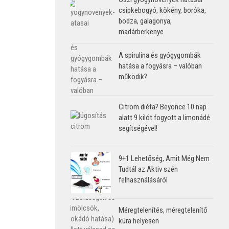
csipkebogyó, kökény, boróka,
bodza, galagonya,
madárberkenye
A spirulina és gyógygombák
hatása a fogyásra – valóban
működik?
Citrom diéta? Beyonce 10 nap
alatt 9 kilót fogyott a limonádé
segítségével!
9+1 Lehetőség, Amit Még Nem
Tudtál az Aktiv szén
felhasználásáról
Méregtelenítés, méregtelenítő
kúra helyesen