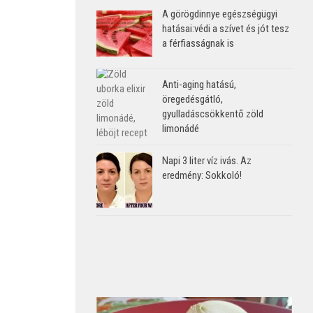
A görögdinnye egészségügyi
hatásai:védi a szívet és jót tesz
a férfiasságnak is
Anti-aging hatású,
öregedésgátló,
gyulladáscsökkentő zöld
limonádé
Napi 3 liter víz ivás. Az
eredmény: Sokkoló!