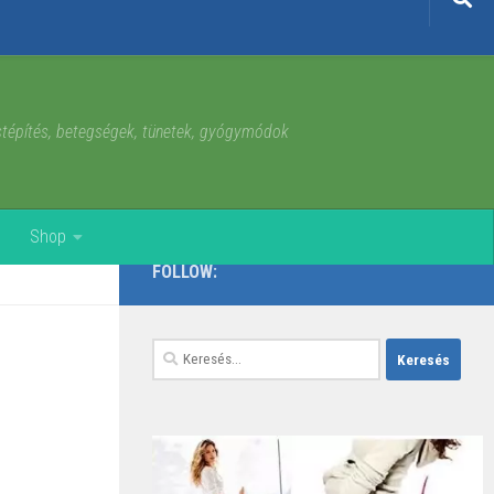
estépítés, betegségek, tünetek, gyógymódok
Shop
FOLLOW:
Keresés: