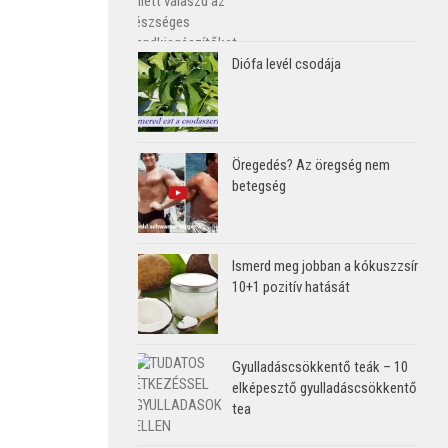
Diófa levél csodája
Öregedés? Az öregség nem
betegség
Ismerd meg jobban a kókuszzsír
10+1 pozitív hatását
Gyulladáscsökkentő teák – 10
elképesztő gyulladáscsökkentő
tea