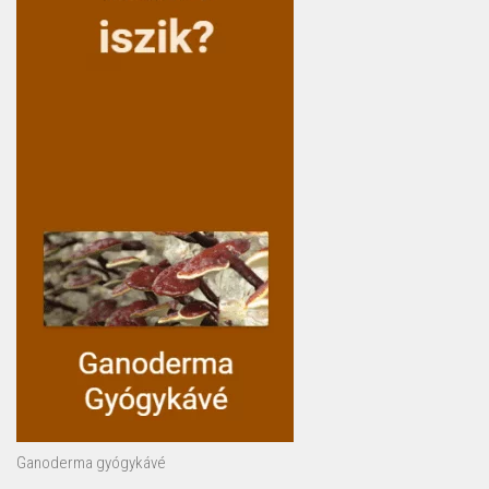
Ganoderma gyógykávé