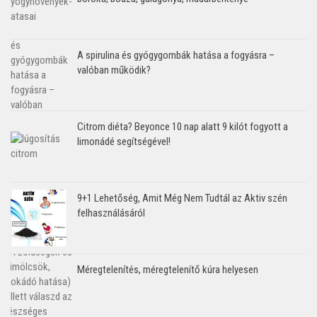
A spirulina és gyógygombák hatása a fogyásra –
valóban működik?
Citrom diéta? Beyonce 10 nap alatt 9 kilót fogyott a
limonádé segítségével!
9+1 Lehetőség, Amit Még Nem Tudtál az Aktiv szén
felhasználásáról
Méregtelenítés, méregtelenítő kúra helyesen