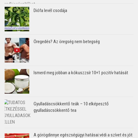
Diófa levél csodája
Öregedés? Az öregség nem betegség
Ismerd meg jobban a kókuszzsír 10+1 pozitív hatását
Gyulladáscsökkentő teák – 10 elképesztő
gyulladáscsökkentő tea
A görögdinnye egészségügyi hatásai:védi a szívet és jót