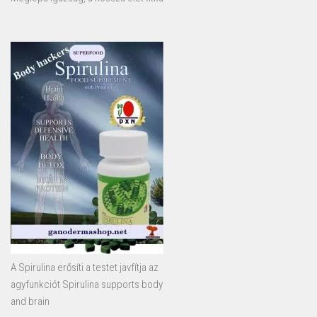
A Spirulina erősíti a testet javfítja az
agyfunkciót Spirulina supports body
and brain