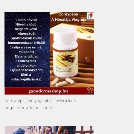
Cordyceps (hernyógomba) növeli a tüdő
oxigénfelvevő képességét