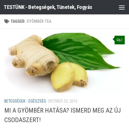
TESTÜNK - Betegségek, Tünetek, Fogyás
Skip to content
TAGGED:
GYÖMBÉR TEA
2
BETEGSÉGEK
/
EGÉSZSÉG
OKTÓBER 22, 2016
MI A GYÖMBÉR HATÁSA? ISMERD MEG AZ ÚJ
CSODASZERT!