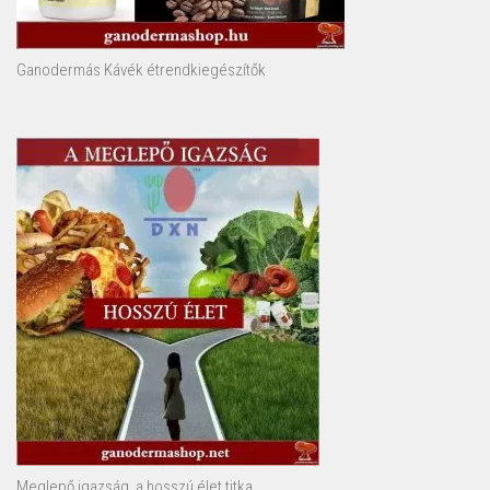
Ganodermás Kávék étrendkiegészítők
Meglepő igazság, a hosszú élet titka