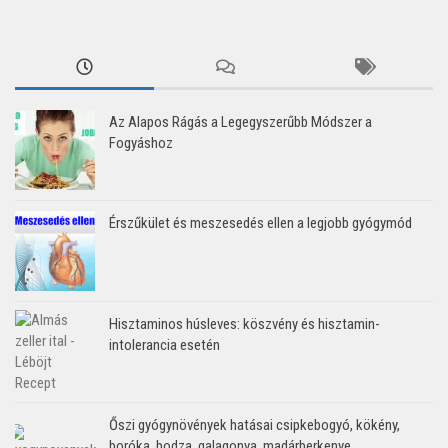
Az Alapos Rágás a Legegyszerűbb Módszer a
Fogyáshoz
Érszűkület és meszesedés ellen a legjobb gyógymód
Hisztaminos húsleves: köszvény és hisztamin-
intolerancia esetén
Őszi gyógynövények hatásai csipkebogyó, kökény,
boróka, bodza, galagonya, madárberkenye