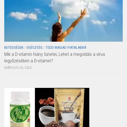
BETEGSÉGEK
/
EGÉSZSÉG
/
TEDD MAGAD FIATALABBÁ
Mik a D-vitamin hiány tünetei, Lehet a megoldás a vírus
legyőzésében a D-vitamin?
MÁRCIUS 30, 2020