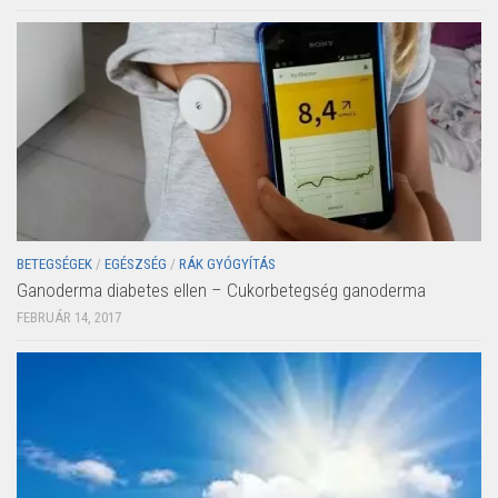
BETEGSÉGEK
/
EGÉSZSÉG
/
RÁK GYÓGYÍTÁS
Ganoderma diabetes ellen – Cukorbetegség ganoderma
FEBRUÁR 14, 2017