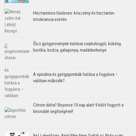
Hisztaminos húsleves: köszvény és hisztamin-
intolerancia esetén
Őszi gyógynövények hatásai csipkebogyó, kökény,
boróka, bodza, galagonya, madárberkenye
A spirulina és gyógygombák hatása a fogyásra –
valóban működik?
Citrom diéta? Beyonce 10 nap alatt 9 kilót fogyott a
limonádé segítségével!
9+1 Lehetőség, Amit Még Nem Tudtál az Aktiv szén