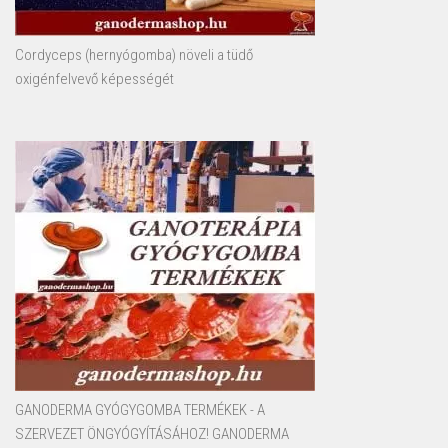
Cordyceps (hernyógomba) növeli a tüdő
oxigénfelvevő képességét
GANODERMA GYÓGYGOMBA TERMÉKEK - A
SZERVEZET ÖNGYÓGYÍTÁSÁHOZ! GANODERMA