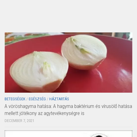
BETEGSÉGEK
/
EGÉSZSÉG
/
HÁZTARTÁS
A vöröshagyma hatása: A hagyma baktérium és vírusölő hatása
mellett jótékony az agytevékenységre is
DECEMBER 7, 2021