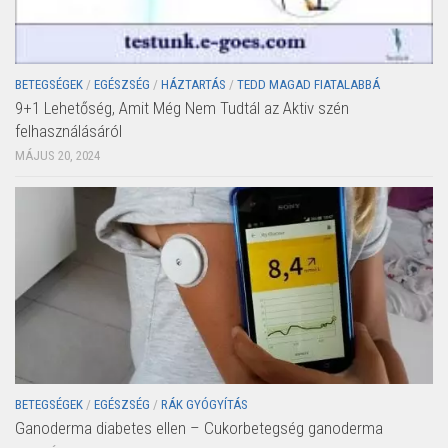
BETEGSÉGEK
/
EGÉSZSÉG
/
HÁZTARTÁS
/
TEDD MAGAD FIATALABBÁ
9+1 Lehetőség, Amit Még Nem Tudtál az Aktiv szén
felhasználásáról
MÁJUS 20, 2024
BETEGSÉGEK
/
EGÉSZSÉG
/
RÁK GYÓGYÍTÁS
Ganoderma diabetes ellen – Cukorbetegség ganoderma