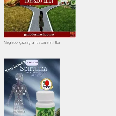
Meglepő igazság, a hosszú élet titka