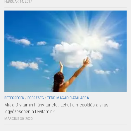
FEBRUÁR 14, 2017
BETEGSÉGEK
/
EGÉSZSÉG
/
TEDD MAGAD FIATALABBÁ
Mik a D-vitamin hiány tünetei, Lehet a megoldás a vírus
legyőzésében a D-vitamin?
MÁRCIUS 30, 2020