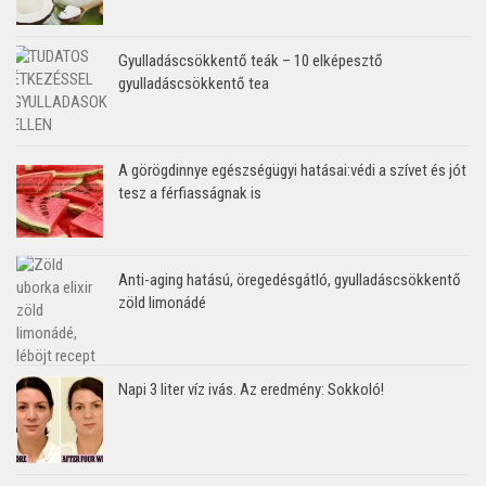
Gyulladáscsökkentő teák – 10 elképesztő
gyulladáscsökkentő tea
A görögdinnye egészségügyi hatásai:védi a szívet és jót
tesz a férfiasságnak is
Anti-aging hatású, öregedésgátló, gyulladáscsökkentő
zöld limonádé
Napi 3 liter víz ivás. Az eredmény: Sokkoló!