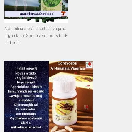
A Spirulina erősíti a testet javfítja az
agyfunkciót Spirulina supports body
and brain