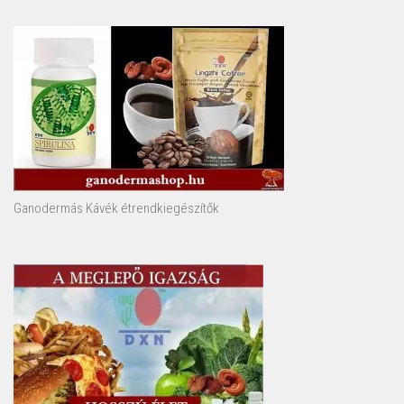
Ganodermás Kávék étrendkiegészítők