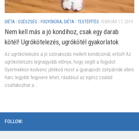
DIÉTA
/
EGÉSZSÉG
/
FOGYÓKÚRA, DIÉTA
/
TESTÉPÍTÉS
FEBRUÁR 17, 2019
Nem kell más a jó kondihoz, csak egy darab
kötél! Ugrókötelezés, ugrókötél gyakorlatok
Az ugrókötelezés a jó szórakozás mellett kondícionál, erősít! Az
ugrókötelszés legnagyobb előnye, hogy segíti a fogyást.
Gyermekkori kedvenc játékod most a gyarapodó zsírpárnák elleni
harc legjobb fegyvere lehet, ráadásul az egész család
csatlakozhat a...
FOLLOW: