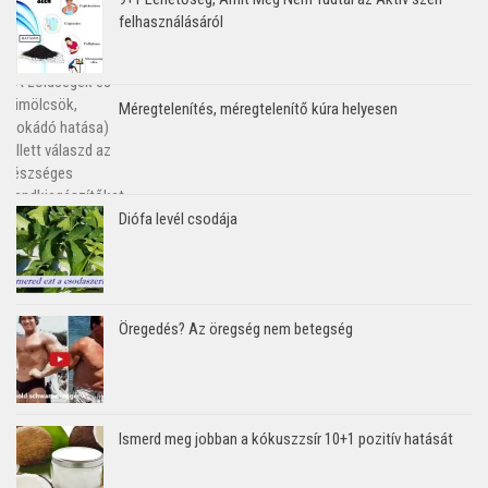
felhasználásáról
Méregtelenítés, méregtelenítő kúra helyesen
Diófa levél csodája
Öregedés? Az öregség nem betegség
Ismerd meg jobban a kókuszzsír 10+1 pozitív hatását