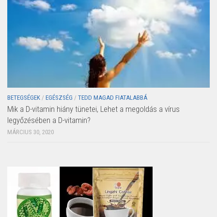
BETEGSÉGEK
/
EGÉSZSÉG
/
TEDD MAGAD FIATALABBÁ
Mik a D-vitamin hiány tünetei, Lehet a megoldás a vírus
legyőzésében a D-vitamin?
MÁRCIUS 30, 2020