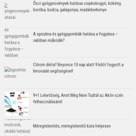
Őszi gyógynövények hatásai csipkebogyó, kökény,
boróka, bodza, galagonya, madárberkenye
A spirulina és gyógygombák hatása a fogyásra –
valóban működik?
Citrom diéta? Beyonce 10 nap alatt 9 kilót fogyott a
limonádé segítségével!
9+1 Lehetőség, Amit Még Nem Tudtál az Aktiv szén
felhasználásáról
Méregtelenítés, méregtelenítő kúra helyesen