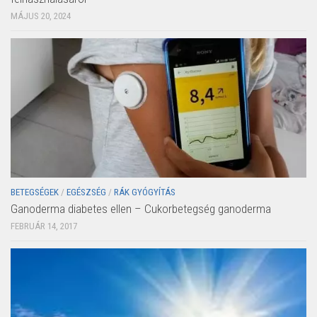
MÁJUS 20, 2024
BETEGSÉGEK
/
EGÉSZSÉG
/
RÁK GYÓGYÍTÁS
Ganoderma diabetes ellen – Cukorbetegség ganoderma
FEBRUÁR 14, 2017