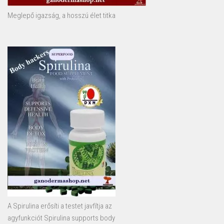
Meglepő igazság, a hosszú élet titka
A Spirulina erősíti a testet javfítja az
agyfunkciót Spirulina supports body