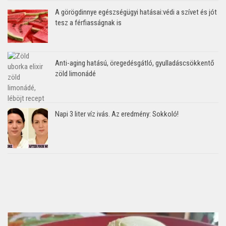
A görögdinnye egészségügyi hatásai:védi a szívet és jót
tesz a férfiasságnak is
Anti-aging hatású, öregedésgátló, gyulladáscsökkentő
zöld limonádé
Napi 3 liter víz ivás. Az eredmény: Sokkoló!