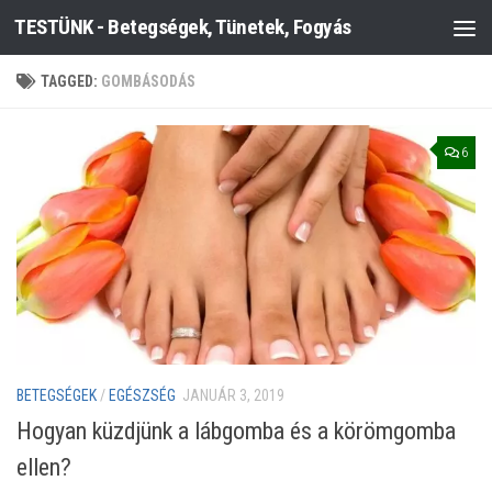
TESTÜNK - Betegségek, Tünetek, Fogyás
Skip to content
TAGGED:
GOMBÁSODÁS
6
BETEGSÉGEK
/
EGÉSZSÉG
JANUÁR 3, 2019
Hogyan küzdjünk a lábgomba és a körömgomba
ellen?