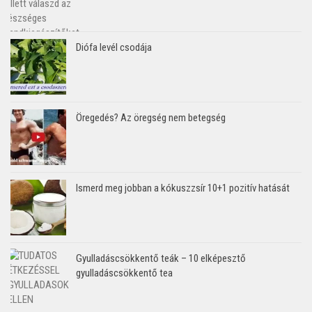
Diófa levél csodája
Öregedés? Az öregség nem betegség
Ismerd meg jobban a kókuszzsír 10+1 pozitív hatását
Gyulladáscsökkentő teák – 10 elképesztő
gyulladáscsökkentő tea