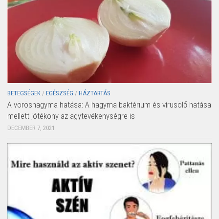
BETEGSÉGEK
/
EGÉSZSÉG
/
HÁZTARTÁS
A vöröshagyma hatása: A hagyma baktérium és vírusölő hatása
mellett jótékony az agytevékenységre is
DECEMBER 7, 2021