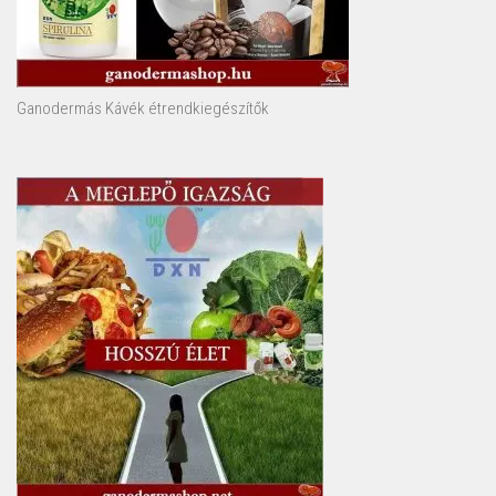
Ganodermás Kávék étrendkiegészítők