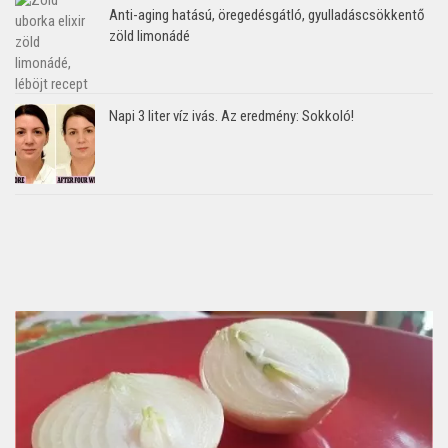
Anti-aging hatású, öregedésgátló, gyulladáscsökkentő
zöld limonádé
Napi 3 liter víz ivás. Az eredmény: Sokkoló!