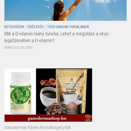
BETEGSÉGEK
/
EGÉSZSÉG
/
TEDD MAGAD FIATALABBÁ
Mik a D-vitamin hiány tünetei, Lehet a megoldás a vírus
legyőzésében a D-vitamin?
MÁRCIUS 30, 2020
Ganodermás Kávék étrendkiegészítők