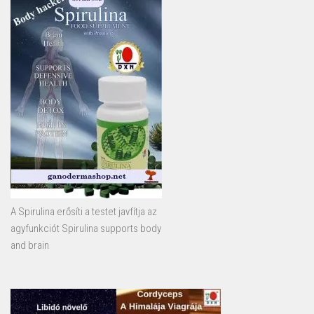
A Spirulina erősíti a testet javfítja az
agyfunkciót Spirulina supports body
and brain