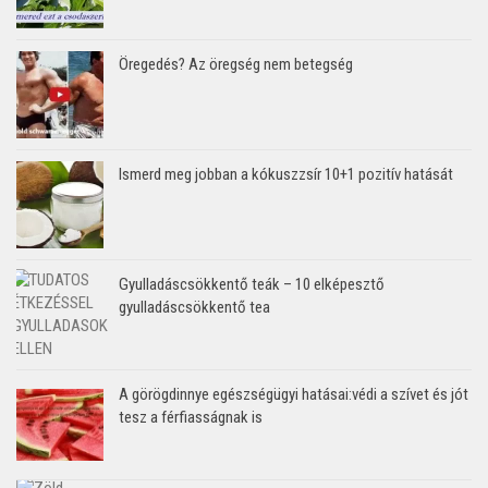
Öregedés? Az öregség nem betegség
Ismerd meg jobban a kókuszzsír 10+1 pozitív hatását
Gyulladáscsökkentő teák – 10 elképesztő
gyulladáscsökkentő tea
A görögdinnye egészségügyi hatásai:védi a szívet és jót
tesz a férfiasságnak is