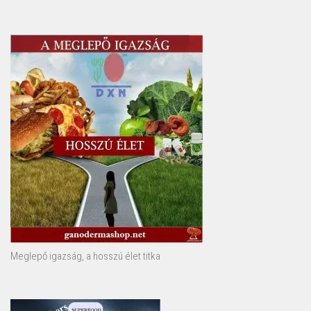
Meglepő igazság, a hosszú élet titka