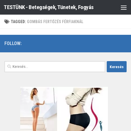
TESTÜNK - Betegségek, Tünetek, Fogyás
Skip to content
TAGGED:
GOMBÁS FERTŐZÉS FÉRFIAKNÁL
FOLLOW:
Keresés: