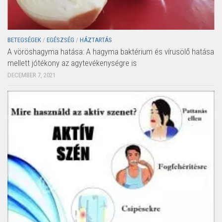
BETEGSÉGEK
/
EGÉSZSÉG
/
HÁZTARTÁS
A vöröshagyma hatása: A hagyma baktérium és vírusölő hatása
mellett jótékony az agytevékenységre is
DECEMBER 7, 2021