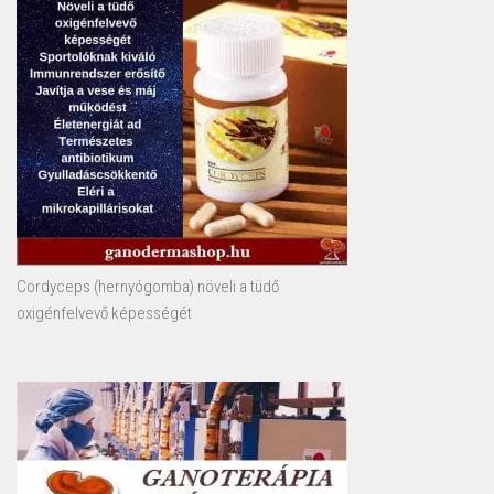
Cordyceps (hernyógomba) növeli a tüdő
oxigénfelvevő képességét