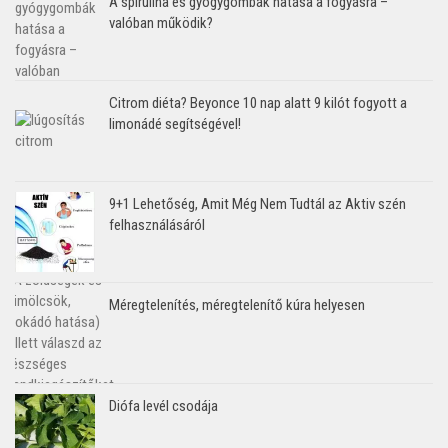
A spirulina és gyógygombák hatása a fogyásra –
valóban működik?
Citrom diéta? Beyonce 10 nap alatt 9 kilót fogyott a
limonádé segítségével!
9+1 Lehetőség, Amit Még Nem Tudtál az Aktiv szén
felhasználásáról
Méregtelenítés, méregtelenítő kúra helyesen
Diófa levél csodája