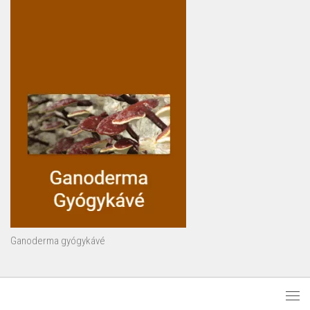
Ganoderma gyógykávé