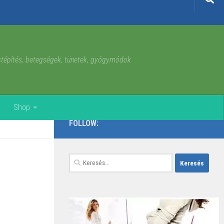
estépítés, betegségek, tünetek, gyógymódok
Shop
FOLLOW:
Keresés: