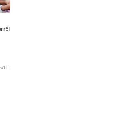
énről
ovábbi