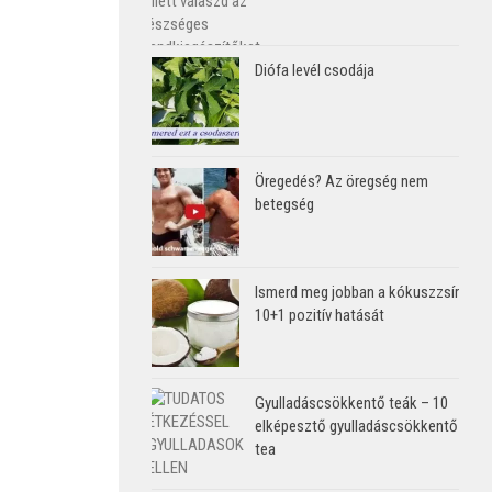
Diófa levél csodája
Öregedés? Az öregség nem
betegség
Ismerd meg jobban a kókuszzsír
10+1 pozitív hatását
Gyulladáscsökkentő teák – 10
elképesztő gyulladáscsökkentő
tea