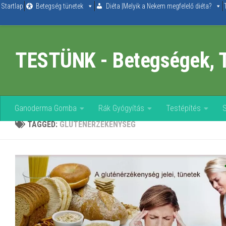
Startlap
Betegség tünetek
Diéta |Melyik a Nekem megfelelő diéta?
Skip to content
TESTÜNK - Betegségek, 
Ganoderma Gomba
Rák Gyógyítás
Testépítés
TAGGED:
GLUTÉNÉRZÉKENYSÉG