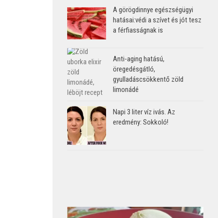
A görögdinnye egészségügyi
hatásai:védi a szívet és jót tesz
a férfiasságnak is
Anti-aging hatású,
öregedésgátló,
gyulladáscsökkentő zöld
limonádé
Napi 3 liter víz ivás. Az
eredmény: Sokkoló!