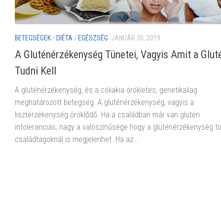
BETEGSÉGEK
/
DIÉTA
/
EGÉSZSÉG
JANUÁR 30, 2019
A Gluténérzékenység Tünetei, Vagyis Amit a Glut
Tudni Kell
A gluténérzékenység, és a cöliakia örökletes, genetikailag
meghatározott betegség. A gluténérzékenység, vagyis a
lisztérzékenység öröklődő. Ha a családban már van gluten
intoleranciás, nagy a valószínűsége hogy a gluténérzékenység t
családtagoknál is megjelenhet. Ha az...