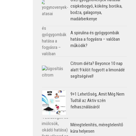
csipkebogyó, kökény, boróka,
bodza, galagonya,
madárberkenye
A spirulina és gyógygombák
hatása a fogyásra – valóban
működik?
Citrom diéta? Beyonce 10 nap
alatt 9 kilót fogyott a limonádé
segítségével!
9+1 Lehetőség, Amit Még Nem
Tudtál az Aktiv szén
felhasználásáról
Méregtelenítés, méregtelenítő
kúra helyesen