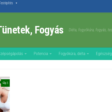
Testépítés
Tünetek, Fogyás
Diéta, fogyókúra, fogyás, t
Szépségápolás
Potencia
Fogyókúra, diéta
Egészség
5