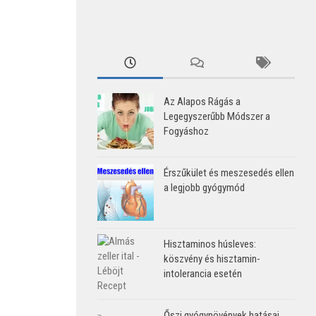
Az Alapos Rágás a
Legegyszerűbb Módszer a
Fogyáshoz
Érszűkület és meszesedés ellen
a legjobb gyógymód
Hisztaminos húsleves:
köszvény és hisztamin-
intolerancia esetén
Őszi gyógynövények hatásai