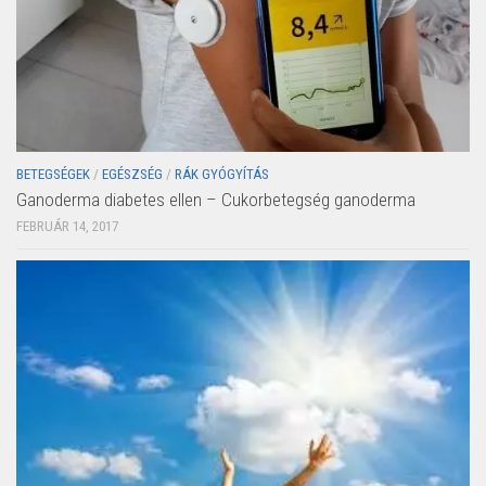
BETEGSÉGEK
/
EGÉSZSÉG
/
RÁK GYÓGYÍTÁS
Ganoderma diabetes ellen – Cukorbetegség ganoderma
FEBRUÁR 14, 2017