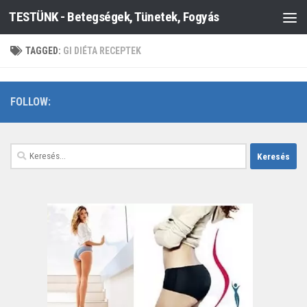
TESTÜNK - Betegségek, Tünetek, Fogyás
Skip to content
TAGGED:
GI DIÉTA RECEPTEK
FOLLOW:
Keresés: