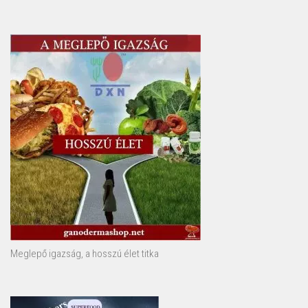
Meglepő igazság, a hosszú élet titka