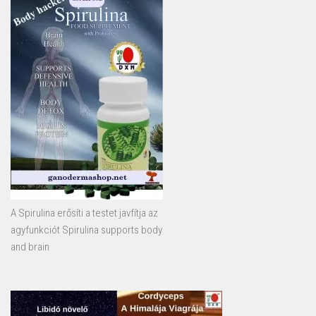
A Spirulina erősíti a testet javfítja az
agyfunkciót Spirulina supports body
and brain