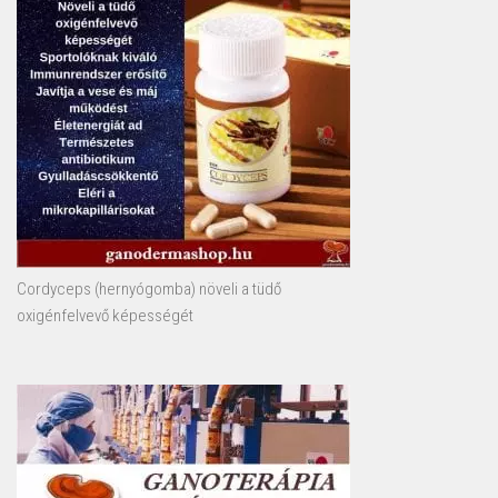
Cordyceps (hernyógomba) növeli a tüdő
oxigénfelvevő képességét