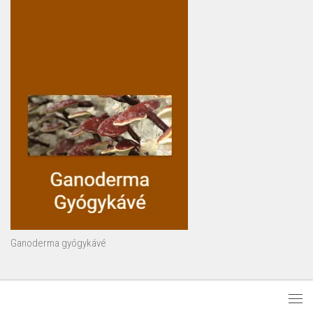
Ganoderma gyógykávé