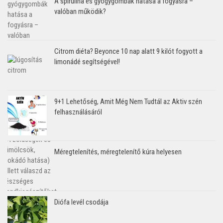
A spirulina és gyógygombák hatása a fogyásra –
valóban működik?
Citrom diéta? Beyonce 10 nap alatt 9 kilót fogyott a
limonádé segítségével!
9+1 Lehetőség, Amit Még Nem Tudtál az Aktiv szén
felhasználásáról
Méregtelenítés, méregtelenítő kúra helyesen
Diófa levél csodája