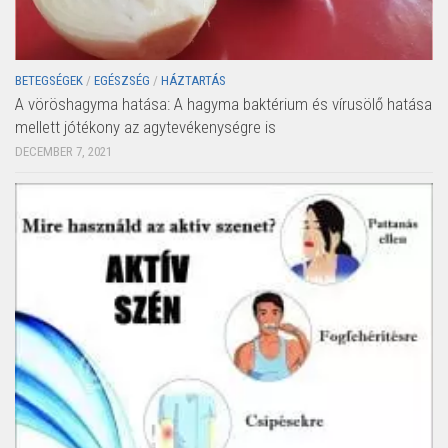
BETEGSÉGEK
/
EGÉSZSÉG
/
HÁZTARTÁS
A vöröshagyma hatása: A hagyma baktérium és vírusölő hatása
mellett jótékony az agytevékenységre is
DECEMBER 7, 2021