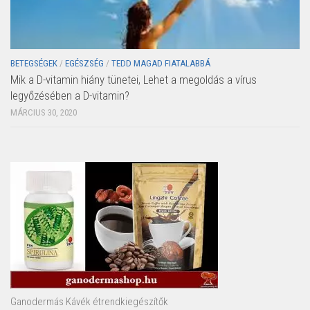
BETEGSÉGEK
/
EGÉSZSÉG
/
TEDD MAGAD FIATALABBÁ
Mik a D-vitamin hiány tünetei, Lehet a megoldás a vírus
legyőzésében a D-vitamin?
MÁRCIUS 30, 2020
Ganodermás Kávék étrendkiegészítők