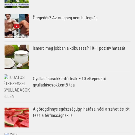
Öregedés? Az öregség nem betegség
Ismerd meg jobban a kókuszzsír 10+1 pozitív hatását
Gyulladáscsökkentő teák – 10 elképesztő
gyulladáscsökkentő tea
A görögdinnye egészségügyi hatásai:védi a szívet és jót
tesz a férfiasságnak is