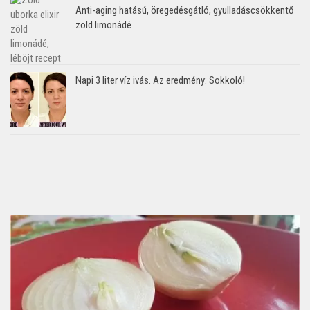
Anti-aging hatású, öregedésgátló, gyulladáscsökkentő
zöld limonádé
Napi 3 liter víz ivás. Az eredmény: Sokkoló!