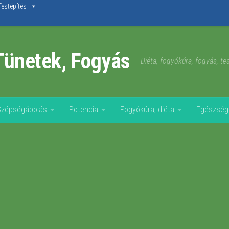
Testépítés
Tünetek, Fogyás
Diéta, fogyókúra, fogyás, t
Szépségápolás
Potencia
Fogyókúra, diéta
Egészség