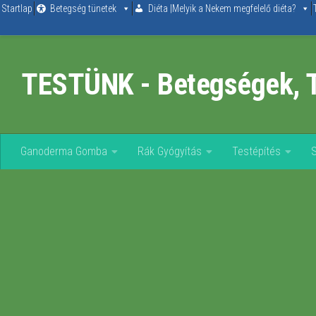
Startlap
Betegség tünetek
Diéta |Melyik a Nekem megfelelő diéta?
Skip to content
TESTÜNK - Betegségek, 
Ganoderma Gomba
Rák Gyógyítás
Testépítés