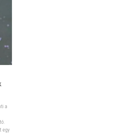
k
ti a
tó.
t egy