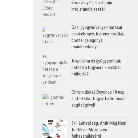
köszvény és hisztamin-
intolerancia esetén
Őszi gyógynövények hatásai
csipkebogyó, kökény, boróka,
bodza, galagonya,
madárberkenye
A spirulina és gyógygombák
hatása a fogyásra – valóban
működik?
Citrom diéta? Beyonce 10 nap
alatt 9 kilót fogyott a limonádé
segítségével!
9+1 Lehetőség, Amit Még Nem
Tudtál az Aktiv szén
felhasználásáról