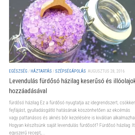
EGÉSZSÉG
/
HÁZTARTÁS
/
SZÉPSÉGÁPOLÁS
AUGUSZTUS 28, 2016
Levendulás fürdősó házilag keserűsó és illóolajo
hozzáadásával
fürdősó házilag Ez a fürdősó nyugtatja az idegrendszert, csökken
fejfájást, gyulladásgátló hatásának köszönhetően az ekcémás
vagy pattanásos és aknés bőr kezelésére is kiválóan alkalmazha
Hogyan készítsünk saját levendulás fürdősót? Fürdősó házilag :It
egyszerű recept,...