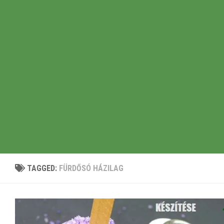
TAGGED:
FÜRDŐSÓ HÁZILAG