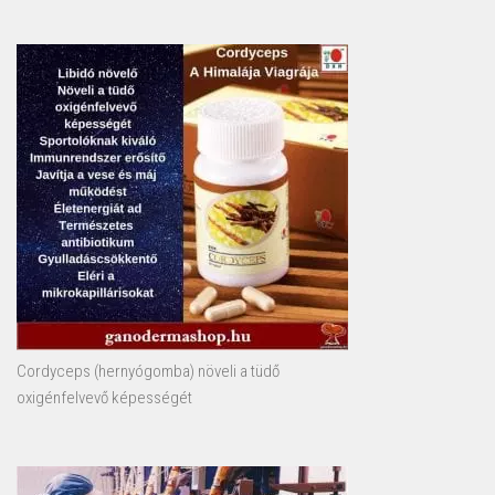
Cordyceps (hernyógomba) növeli a tüdő
oxigénfelvevő képességét