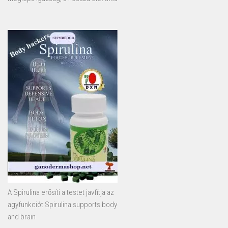
A Spirulina erősíti a testet javfítja az
agyfunkciót Spirulina supports body
and brain