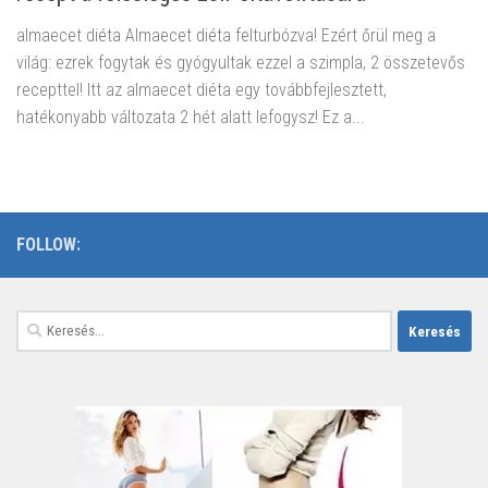
almaecet diéta Almaecet diéta felturbózva! Ezért őrül meg a
világ: ezrek fogytak és gyógyultak ezzel a szimpla, 2 összetevős
recepttel! Itt az almaecet diéta egy továbbfejlesztett,
hatékonyabb változata 2 hét alatt lefogysz! Ez a...
FOLLOW:
Keresés: