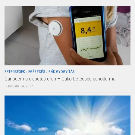
BETEGSÉGEK
/
EGÉSZSÉG
/
RÁK GYÓGYÍTÁS
Ganoderma diabetes ellen – Cukorbetegség ganoderma
FEBRUÁR 14, 2017