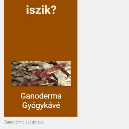
Ganoderma gyógykávé