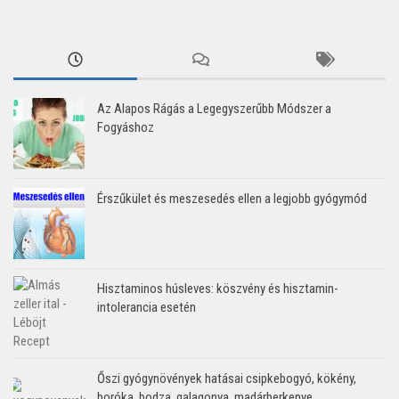
Az Alapos Rágás a Legegyszerűbb Módszer a
Fogyáshoz
Érszűkület és meszesedés ellen a legjobb gyógymód
Hisztaminos húsleves: köszvény és hisztamin-
intolerancia esetén
Őszi gyógynövények hatásai csipkebogyó, kökény,
boróka, bodza, galagonya, madárberkenye