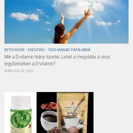
BETEGSÉGEK
/
EGÉSZSÉG
/
TEDD MAGAD FIATALABBÁ
Mik a D-vitamin hiány tünetei, Lehet a megoldás a vírus
legyőzésében a D-vitamin?
MÁRCIUS 30, 2020