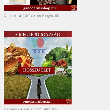
Ganodermás Kávék étrendkiegészítők
Meglepő igazság, a hosszú élet titka