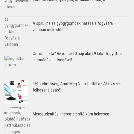
A spirulina és gyógygombák hatása a fogyásra –
valóban működik?
Citrom diéta? Beyonce 10 nap alatt 9 kilót fogyott a
limonádé segítségével!
9+1 Lehetőség, Amit Még Nem Tudtál az Aktiv szén
felhasználásáról
Méregtelenítés, méregtelenítő kúra helyesen