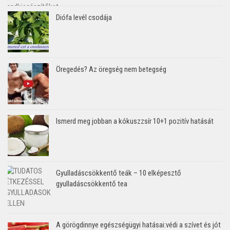
Diófa levél csodája
Öregedés? Az öregség nem betegség
Ismerd meg jobban a kókuszzsír 10+1 pozitív hatását
Gyulladáscsökkentő teák – 10 elképesztő
gyulladáscsökkentő tea
A görögdinnye egészségügyi hatásai:védi a szívet és jót