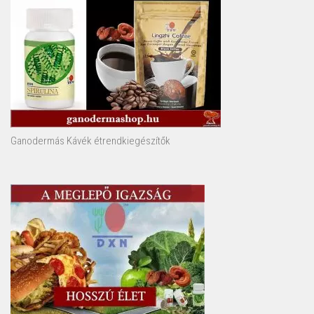
Ganodermás Kávék étrendkiegészítők