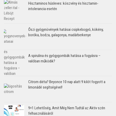
Hisztaminos húsleves: köszvény és hisztamin-
intolerancia esetén
Őszi gyógynövények hatásai csipkebogyó, kökény,
boróka, bodza, galagonya, madárberkenye
A spirulina és gyógygombák hatása a fogyásra –
valóban működik?
Citrom diéta? Beyonce 10 nap alatt 9 kilót fogyott a
limonádé segítségével!
9+1 Lehetőség, Amit Még Nem Tudtál az Aktiv szén
felhasználásáról