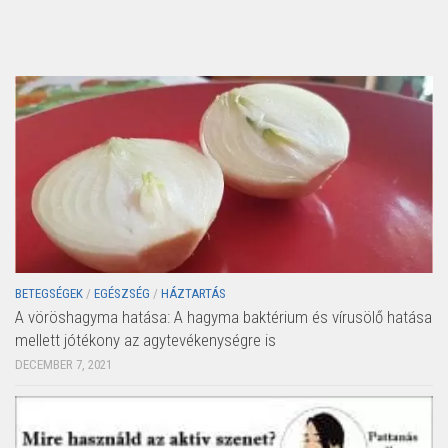
BETEGSÉGEK
/
EGÉSZSÉG
/
HÁZTARTÁS
A vöröshagyma hatása: A hagyma baktérium és vírusölő hatása
mellett jótékony az agytevékenységre is
DECEMBER 7, 2021