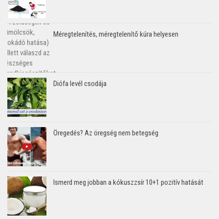
Méregtelenítés, méregtelenítő kúra helyesen
Diófa levél csodája
Öregedés? Az öregség nem betegség
Ismerd meg jobban a kókuszzsír 10+1 pozitív hatását