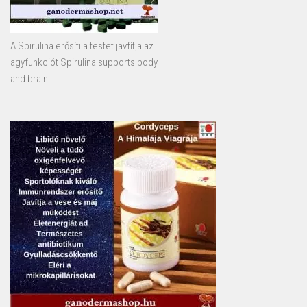
A Spirulina erősíti a testet javfítja az
agyfunkciót Spirulina supports body
and brain