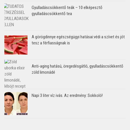
Gyulladáscsökkentő teák – 10 elképesztő
gyulladáscsökkentő tea
A görögdinnye egészségügyi hatásai:védi a szívet és jót
tesz a férfiasságnak is
Anti-aging hatású, öregedésgátló, gyulladáscsökkentő
zöld limonádé
Napi 3 liter víz ivás. Az eredmény: Sokkoló!