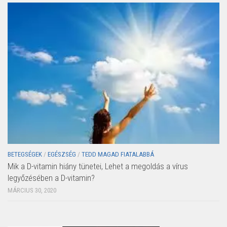
BETEGSÉGEK
/
EGÉSZSÉG
/
TEDD MAGAD FIATALABBÁ
Mik a D-vitamin hiány tünetei, Lehet a megoldás a vírus
legyőzésében a D-vitamin?
MÁRCIUS 30, 2020