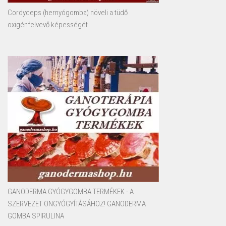
Cordyceps (hernyógomba) növeli a tüdő
oxigénfelvevő képességét
GANODERMA GYÓGYGOMBA TERMÉKEK - A
SZERVEZET ÖNGYÓGYÍTÁSÁHOZ! GANODERMA
GOMBA SPIRULINA