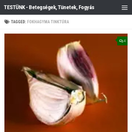
TESTÜNK - Betegségek, Tünetek, Fogyás
Skip to content
TAGGED:
FOKHAGYMA TINKTÚRA
4