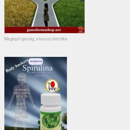
Meglepő igazság, a hosszú élet titka