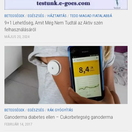
BETEGSÉGEK
/
EGÉSZSÉG
/
HÁZTARTÁS
/
TEDD MAGAD FIATALABBÁ
9+1 Lehetőség, Amit Még Nem Tudtál az Aktiv szén
felhasználásáról
MÁJUS 20, 2024
BETEGSÉGEK
/
EGÉSZSÉG
/
RÁK GYÓGYÍTÁS
Ganoderma diabetes ellen – Cukorbetegség ganoderma
FEBRUÁR 14, 2017