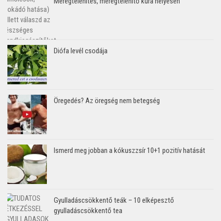
Méregtelenítés, méregtelenítő kúra helyesen
Diófa levél csodája
Öregedés? Az öregség nem betegség
Ismerd meg jobban a kókuszzsír 10+1 pozitív hatását
Gyulladáscsökkentő teák – 10 elképesztő
gyulladáscsökkentő tea