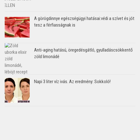
A görögdinnye egészségügyi hatásai:védi a szívet és jót
tesz a férfiasságnak is
Anti-aging hatású, öregedésgátló, gyulladáscsökkentő
zöld limonádé
Napi 3 liter víz ivás. Az eredmény: Sokkoló!