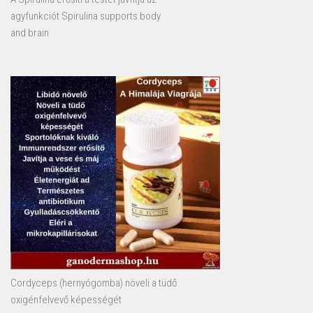
agyfunkciót Spirulina supports body
and brain
Cordyceps (hernyógomba) növeli a tüdő
oxigénfelvevő képességét