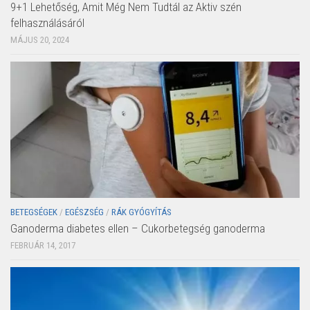
9+1 Lehetőség, Amit Még Nem Tudtál az Aktiv szén
felhasználásáról
MÁJUS 20, 2024
BETEGSÉGEK
/
EGÉSZSÉG
/
RÁK GYÓGYÍTÁS
Ganoderma diabetes ellen – Cukorbetegség ganoderma
FEBRUÁR 14, 2017