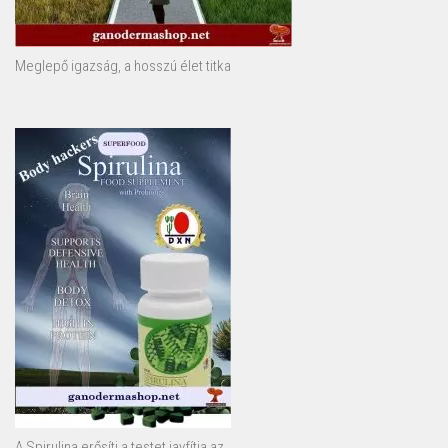
Meglepő igazság, a hosszú élet titka
A Spirulina erősíti a testet javfítja az