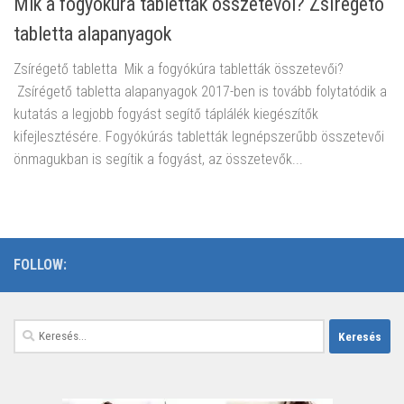
Mik a fogyókúra tabletták összetevői? Zsírégető
tabletta alapanyagok
Zsírégető tabletta Mik a fogyókúra tabletták összetevői?
Zsírégető tabletta alapanyagok 2017-ben is tovább folytatódik a
kutatás a legjobb fogyást segítő táplálék kiegészítők
kifejlesztésére. Fogyókúrás tabletták legnépszerűbb összetevői
önmagukban is segítik a fogyást, az összetevők...
FOLLOW:
Keresés: