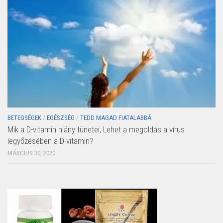
BETEGSÉGEK
/
EGÉSZSÉG
/
TEDD MAGAD FIATALABBÁ
Mik a D-vitamin hiány tünetei, Lehet a megoldás a vírus
legyőzésében a D-vitamin?
MÁRCIUS 30, 2020