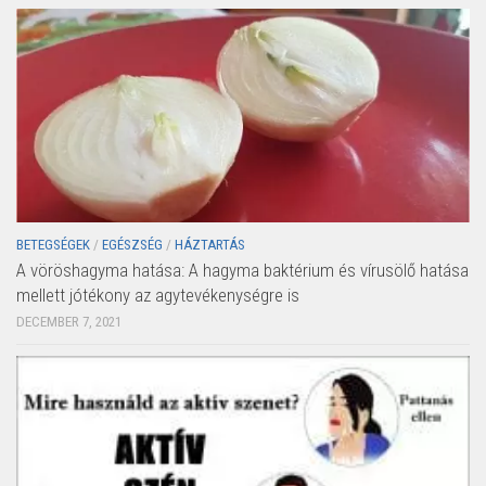
BETEGSÉGEK
/
EGÉSZSÉG
/
HÁZTARTÁS
A vöröshagyma hatása: A hagyma baktérium és vírusölő hatása
mellett jótékony az agytevékenységre is
DECEMBER 7, 2021