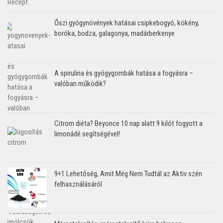
Őszi gyógynövények hatásai csipkebogyó, kökény,
boróka, bodza, galagonya, madárberkenye
A spirulina és gyógygombák hatása a fogyásra –
valóban működik?
Citrom diéta? Beyonce 10 nap alatt 9 kilót fogyott a
limonádé segítségével!
9+1 Lehetőség, Amit Még Nem Tudtál az Aktiv szén
felhasználásáról