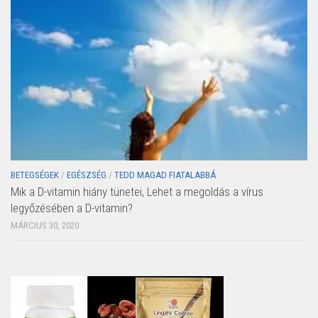
BETEGSÉGEK
/
EGÉSZSÉG
/
TEDD MAGAD FIATALABBÁ
Mik a D-vitamin hiány tünetei, Lehet a megoldás a vírus
legyőzésében a D-vitamin?
MÁRCIUS 30, 2020