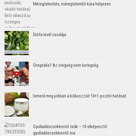
Méregtelenítés, méregtelenítő kúra helyesen
Diófa levél csodája
Öregedés? Az öregség nem betegség
Ismerd meg jobban a kókuszzsír 10+1 pozitív hatását
Gyulladáscsökkentő teák – 10 elképesztő
gyulladáscsökkentő tea