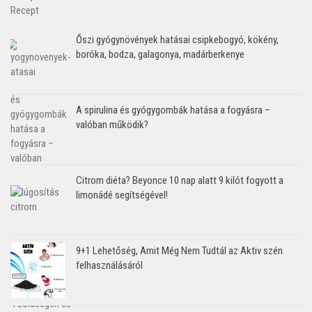
Őszi gyógynövények hatásai csipkebogyó, kökény,
boróka, bodza, galagonya, madárberkenye
A spirulina és gyógygombák hatása a fogyásra –
valóban működik?
Citrom diéta? Beyonce 10 nap alatt 9 kilót fogyott a
limonádé segítségével!
9+1 Lehetőség, Amit Még Nem Tudtál az Aktiv szén
felhasználásáról