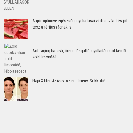
A görögdinnye egészségügyi hatásai:védi a szívet és jót
tesz a férfiasságnak is
Anti-aging hatású, öregedésgátló, gyulladáscsökkentő
zöld limonádé
Napi 3 liter víz ivás. Az eredmény: Sokkoló!