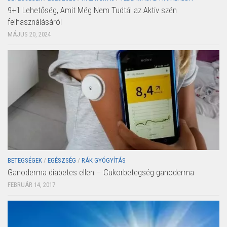
9+1 Lehetőség, Amit Még Nem Tudtál az Aktiv szén
felhasználásáról
MÁJUS 20, 2024
BETEGSÉGEK
/
EGÉSZSÉG
/
RÁK GYÓGYÍTÁS
Ganoderma diabetes ellen – Cukorbetegség ganoderma
FEBRUÁR 14, 2017