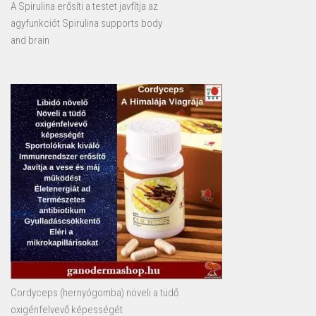
A Spirulina erősíti a testet javfítja az
agyfunkciót Spirulina supports body
and brain
Cordyceps (hernyógomba) növeli a tüdő
oxigénfelvevő képességét