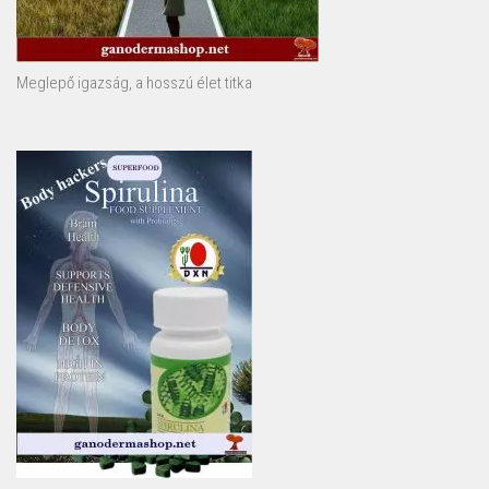
Meglepő igazság, a hosszú élet titka