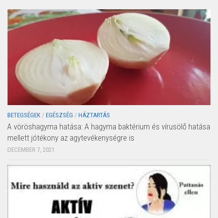
BETEGSÉGEK
/
EGÉSZSÉG
/
HÁZTARTÁS
A vöröshagyma hatása: A hagyma baktérium és vírusölő hatása
mellett jótékony az agytevékenységre is
DECEMBER 7, 2021