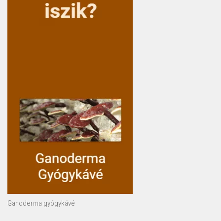
Ganoderma gyógykávé