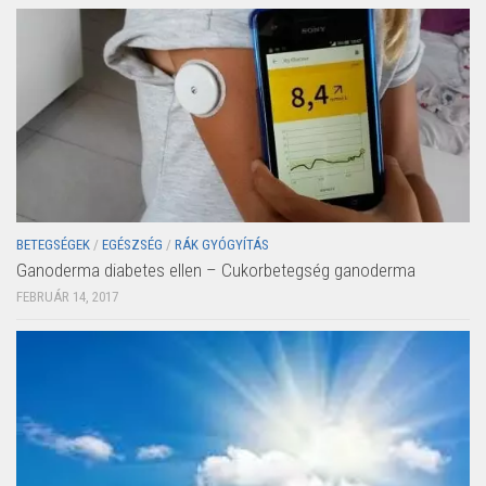
BETEGSÉGEK
/
EGÉSZSÉG
/
RÁK GYÓGYÍTÁS
Ganoderma diabetes ellen – Cukorbetegség ganoderma
FEBRUÁR 14, 2017