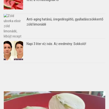
Anti-aging hatású, öregedésgátló, gyulladáscsökkentő
zöld limonádé
Napi 3 liter víz ivás. Az eredmény: Sokkoló!