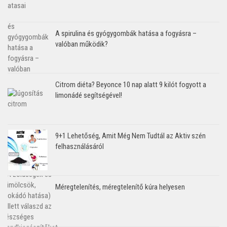
A spirulina és gyógygombák hatása a fogyásra –
valóban működik?
Citrom diéta? Beyonce 10 nap alatt 9 kilót fogyott a
limonádé segítségével!
9+1 Lehetőség, Amit Még Nem Tudtál az Aktiv szén
felhasználásáról
Méregtelenítés, méregtelenítő kúra helyesen