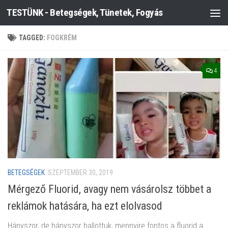
TESTÜNK - Betegségek, Tünetek, Fogyás
Skip to content
TAGGED:
FOGKRÉM
4
BETEGSÉGEK
SZEPTEMBER 30, 2019
Mérgező Fluorid, avagy nem vásárolsz többet a
reklámok hatására, ha ezt elolvasod
Hányszor, de hányszor hallottuk, mennyire fontos a fluorid a