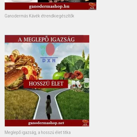
Ganodermás Kávék étrendkiegészítők
Meglepő igazság, a hosszú élet titka