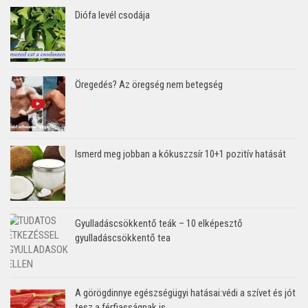
Diófa levél csodája
Öregedés? Az öregség nem betegség
Ismerd meg jobban a kókuszzsír 10+1 pozitív hatását
Gyulladáscsökkentő teák – 10 elképesztő
gyulladáscsökkentő tea
A görögdinnye egészségügyi hatásai:védi a szívet és jót
tesz a férfiasságnak is