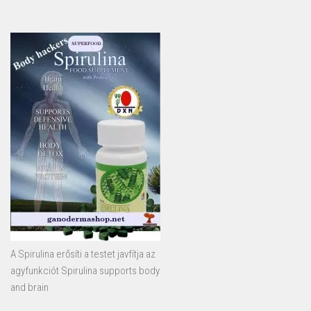
A Spirulina erősíti a testet javfítja az
agyfunkciót Spirulina supports body
and brain