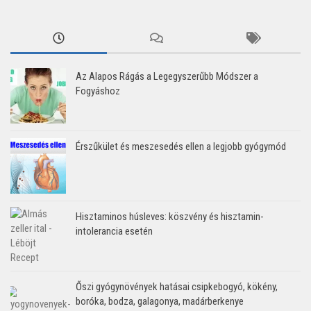
Az Alapos Rágás a Legegyszerűbb Módszer a
Fogyáshoz
Érszűkület és meszesedés ellen a legjobb gyógymód
Hisztaminos húsleves: köszvény és hisztamin-
intolerancia esetén
Őszi gyógynövények hatásai csipkebogyó, kökény,
boróka, bodza, galagonya, madárberkenye