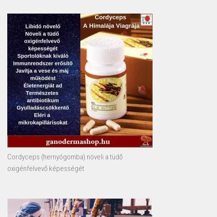
Cordyceps (hernyógomba) növeli a tüdő
oxigénfelvevő képességét