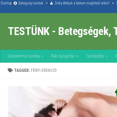
Startlap
Betegség tünetek
Diéta |Melyik a Nekem megfelelő diéta?
Skip to content
TESTÜNK - Betegségek, 
Ganoderma Gomba
Rák Gyógyítás
Testépítés
TAGGED:
FÉRFI EREKCIÓ