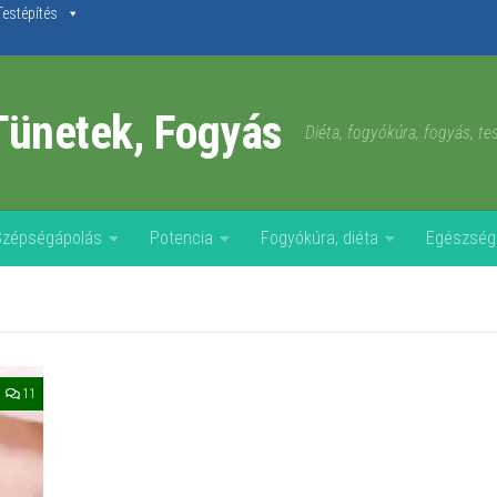
Testépítés
Tünetek, Fogyás
Diéta, fogyókúra, fogyás, t
Szépségápolás
Potencia
Fogyókúra, diéta
Egészség
11