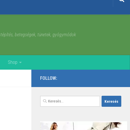
estépítés, betegségek, tünetek, gyógymódok
Shop
FOLLOW:
Keresés: