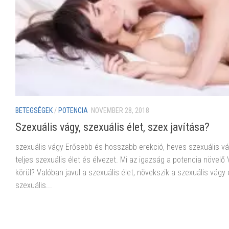
BETEGSÉGEK
/
POTENCIA
NOVEMBER 28, 2018
Szexuális vágy, szexuális élet, szex javítása?
szexuális vágy Erősebb és hosszabb erekció, heves szexuális vá
teljes szexuális élet és élvezet. Mi az igazság a potencia növelő 
körül? Valóban javul a szexuális élet, növekszik a szexuális vágy 
szexuális...