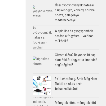
Őszi gyógynövények hatásai
csipkebogyó, kökény, boróka,
bodza, galagonya,
madárberkenye
A spirulina és gyógygombák
hatása a fogyásra – valóban
működik?
Citrom diéta? Beyonce 10 nap
alatt 9 kilót fogyott a limonádé
segítségével!
9+1 Lehetőség, Amit Még Nem
Tudtál az Aktiv szén
felhasználásáról
Méregtelenítés, méregtelenítő