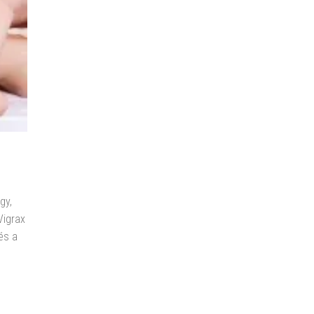
gy,
Vigrax
és a