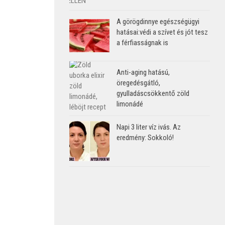
A görögdinnye egészségügyi
hatásai:védi a szívet és jót tesz
a férfiasságnak is
Anti-aging hatású,
öregedésgátló,
gyulladáscsökkentő zöld
limonádé
Napi 3 liter víz ivás. Az
eredmény: Sokkoló!