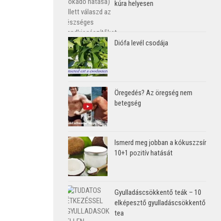
kúra helyesen
Diófa levél csodája
Öregedés? Az öregség nem
betegség
Ismerd meg jobban a kókuszzsír
10+1 pozitív hatását
Gyulladáscsökkentő teák – 10
elképesztő gyulladáscsökkentő
tea