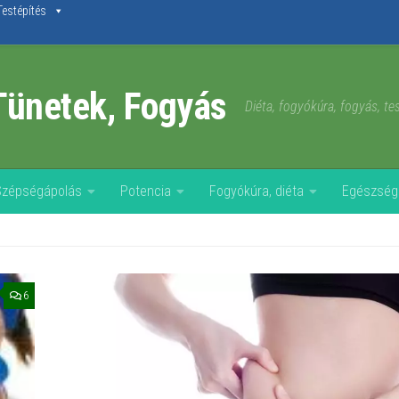
Testépítés
Tünetek, Fogyás
Diéta, fogyókúra, fogyás, t
Szépségápolás
Potencia
Fogyókúra, diéta
Egészség
6