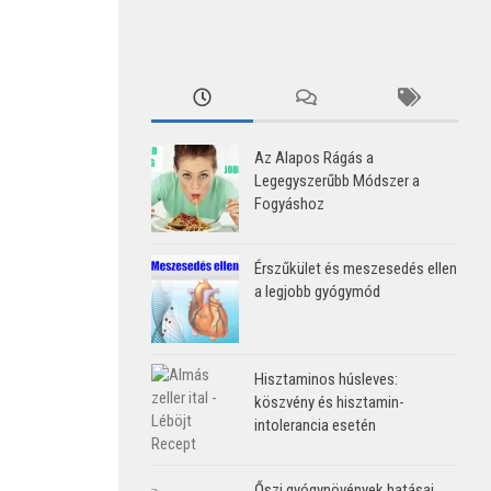
Az Alapos Rágás a
Legegyszerűbb Módszer a
Fogyáshoz
Érszűkület és meszesedés ellen
a legjobb gyógymód
Hisztaminos húsleves:
köszvény és hisztamin-
intolerancia esetén
Őszi gyógynövények hatásai