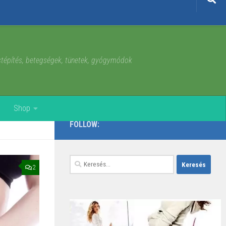
estépítés, betegségek, tünetek, gyógymódok
Shop
FOLLOW:
Keresés:
2