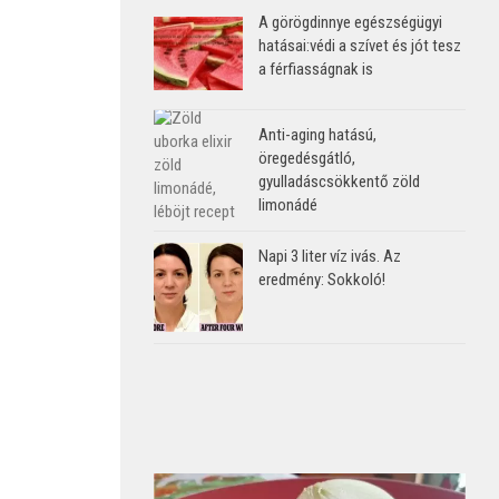
A görögdinnye egészségügyi
hatásai:védi a szívet és jót tesz
a férfiasságnak is
Anti-aging hatású,
öregedésgátló,
gyulladáscsökkentő zöld
limonádé
Napi 3 liter víz ivás. Az
eredmény: Sokkoló!