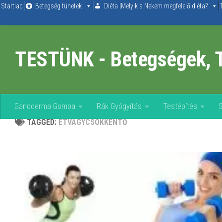
Startlap
Betegség tünetek
Diéta |Melyik a Nekem megfelelő diéta?
Skip to content
TESTÜNK - Betegségek, 
Ganoderma Gomba
Rák Gyógyítás
Testépítés
TAGGED:
ÉTVÁGYCSÖKKENTŐ