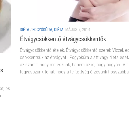
DIÉTA
/
FOGYÓKÚRA, DIÉTA
MÁJUS 7, 2014
Étvágycsökkentő étvágycsökkentők
Étvágycsökkentő ételek, Étvágycsökkentő szerek Vízzel, ec
csökkentsük az étvágyat Fogyókúra alatt vagy diéta ese
az számít, hogy mit eszünk, hanem az is, hogy hogyan. Mit
cs
fogyasszunk tehát, hogy a telítettség érzésünk hosszabban
ot, és
i