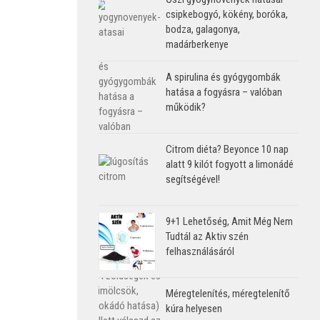
csipkebogyó, kökény, boróka,
bodza, galagonya,
madárberkenye
A spirulina és gyógygombák
hatása a fogyásra – valóban
működik?
Citrom diéta? Beyonce 10 nap
alatt 9 kilót fogyott a limonádé
segítségével!
9+1 Lehetőség, Amit Még Nem
Tudtál az Aktiv szén
felhasználásáról
Méregtelenítés, méregtelenítő
kúra helyesen