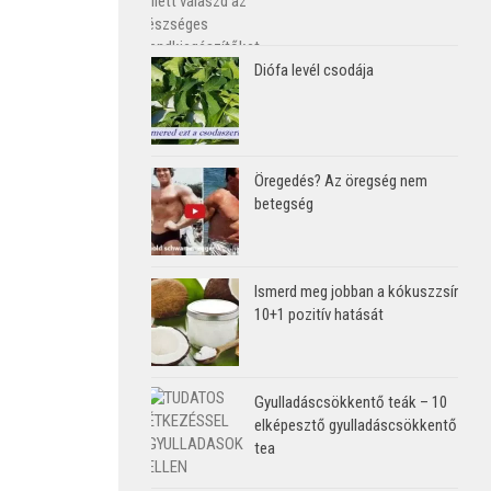
Diófa levél csodája
Öregedés? Az öregség nem
betegség
Ismerd meg jobban a kókuszzsír
10+1 pozitív hatását
Gyulladáscsökkentő teák – 10
elképesztő gyulladáscsökkentő
tea