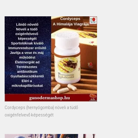
Cordyceps (hernyógomba) növeli a tüdő
oxigénfelvevő képességét