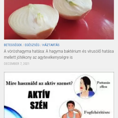
BETEGSÉGEK
/
EGÉSZSÉG
/
HÁZTARTÁS
A vöröshagyma hatása: A hagyma baktérium és vírusölő hatása
mellett jótékony az agytevékenységre is
DECEMBER 7, 2021