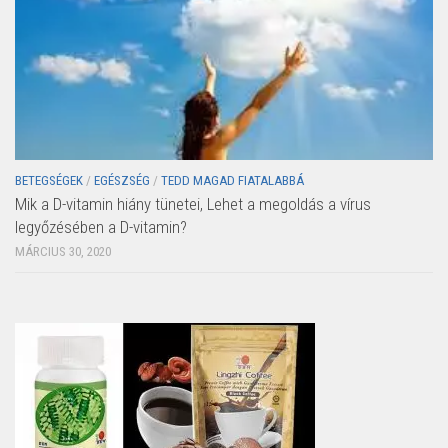
BETEGSÉGEK
/
EGÉSZSÉG
/
TEDD MAGAD FIATALABBÁ
Mik a D-vitamin hiány tünetei, Lehet a megoldás a vírus
legyőzésében a D-vitamin?
MÁRCIUS 30, 2020