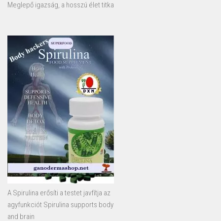
Meglepő igazság, a hosszú élet titka
A Spirulina erősíti a testet javfítja az
agyfunkciót Spirulina supports body
and brain