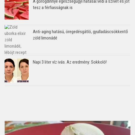
A görögdinnye egészségügyi hatásai:védi a szívet és jót
tesz a férfiasságnak is
Anti-aging hatású, öregedésgátló, gyulladáscsökkentő
zöld limonádé
Napi 3 liter víz ivás. Az eredmény: Sokkoló!