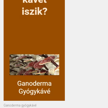
Ganoderma gyógykávé