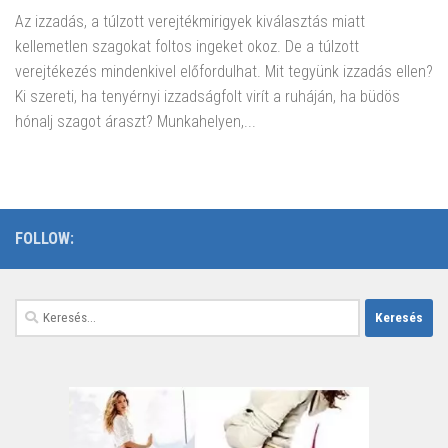
Az izzadás, a túlzott verejtékmirigyek kiválasztás miatt
kellemetlen szagokat foltos ingeket okoz. De a túlzott
verejtékezés mindenkivel előfordulhat. Mit tegyünk izzadás ellen?
Ki szereti, ha tenyérnyi izzadságfolt virít a ruháján, ha büdös
hónalj szagot áraszt? Munkahelyen,...
FOLLOW:
Keresés: