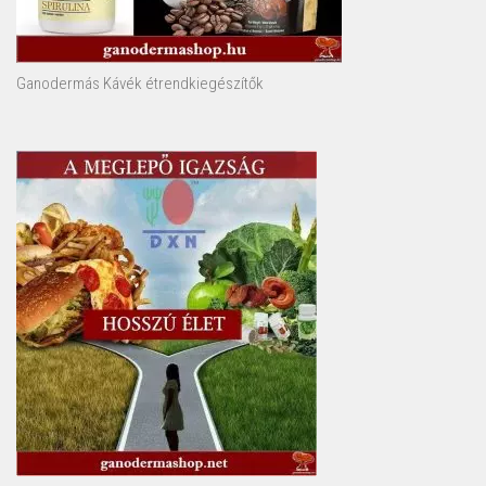
Ganodermás Kávék étrendkiegészítők