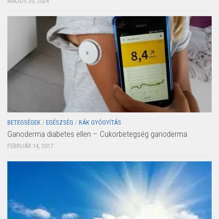
MÁJUS 20, 2024
BETEGSÉGEK
/
EGÉSZSÉG
/
RÁK GYÓGYÍTÁS
Ganoderma diabetes ellen – Cukorbetegség ganoderma
FEBRUÁR 14, 2017