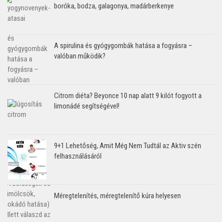
boróka, bodza, galagonya, madárberkenye
A spirulina és gyógygombák hatása a fogyásra –
valóban működik?
Citrom diéta? Beyonce 10 nap alatt 9 kilót fogyott a
limonádé segítségével!
9+1 Lehetőség, Amit Még Nem Tudtál az Aktiv szén
felhasználásáról
Méregtelenítés, méregtelenítő kúra helyesen