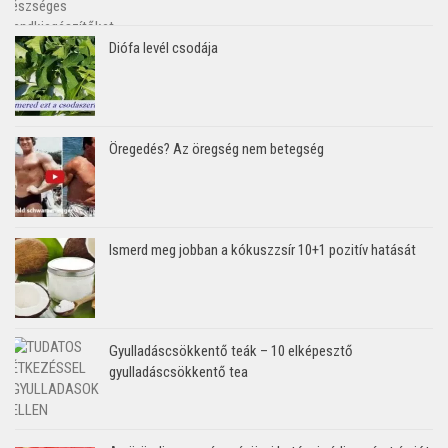
Diófa levél csodája
Öregedés? Az öregség nem betegség
Ismerd meg jobban a kókuszzsír 10+1 pozitív hatását
Gyulladáscsökkentő teák – 10 elképesztő
gyulladáscsökkentő tea