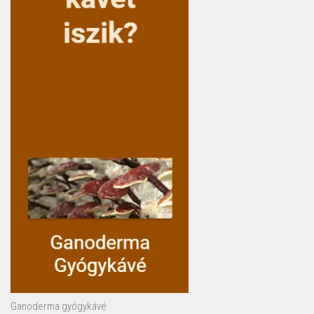
Ganoderma gyógykávé