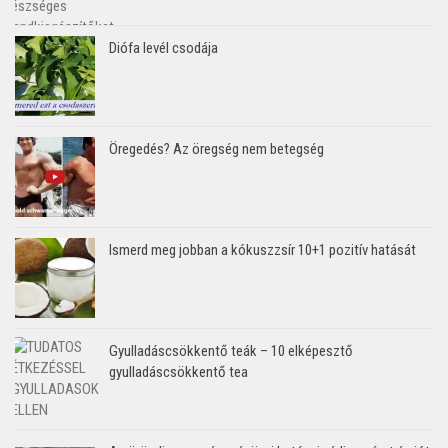
Diófa levél csodája
Öregedés? Az öregség nem betegség
Ismerd meg jobban a kókuszzsír 10+1 pozitív hatását
Gyulladáscsökkentő teák – 10 elképesztő
gyulladáscsökkentő tea