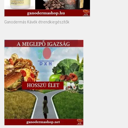
Ganodermás Kávék étrendkiegészítők