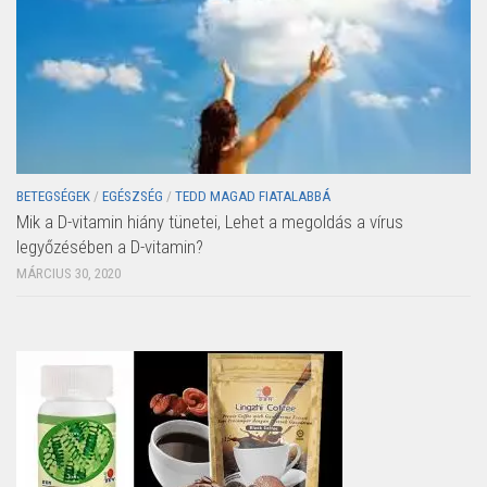
BETEGSÉGEK
/
EGÉSZSÉG
/
TEDD MAGAD FIATALABBÁ
Mik a D-vitamin hiány tünetei, Lehet a megoldás a vírus
legyőzésében a D-vitamin?
MÁRCIUS 30, 2020