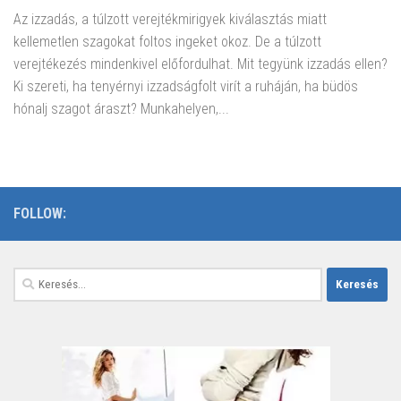
Az izzadás, a túlzott verejtékmirigyek kiválasztás miatt
kellemetlen szagokat foltos ingeket okoz. De a túlzott
verejtékezés mindenkivel előfordulhat. Mit tegyünk izzadás ellen?
Ki szereti, ha tenyérnyi izzadságfolt virít a ruháján, ha büdös
hónalj szagot áraszt? Munkahelyen,...
FOLLOW:
Keresés: