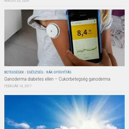
MÁJUS 20, 2024
BETEGSÉGEK
/
EGÉSZSÉG
/
RÁK GYÓGYÍTÁS
Ganoderma diabetes ellen – Cukorbetegség ganoderma
FEBRUÁR 14, 2017