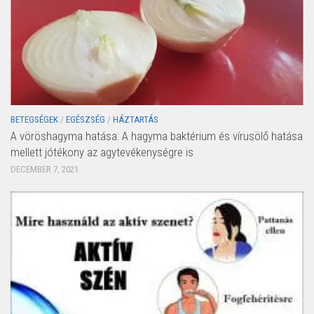
BETEGSÉGEK
/
EGÉSZSÉG
/
HÁZTARTÁS
A vöröshagyma hatása: A hagyma baktérium és vírusölő hatása
mellett jótékony az agytevékenységre is
DECEMBER 7, 2021