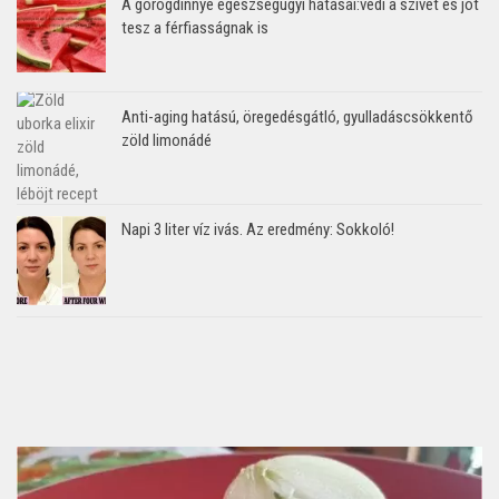
A görögdinnye egészségügyi hatásai:védi a szívet és jót
tesz a férfiasságnak is
Anti-aging hatású, öregedésgátló, gyulladáscsökkentő
zöld limonádé
Napi 3 liter víz ivás. Az eredmény: Sokkoló!