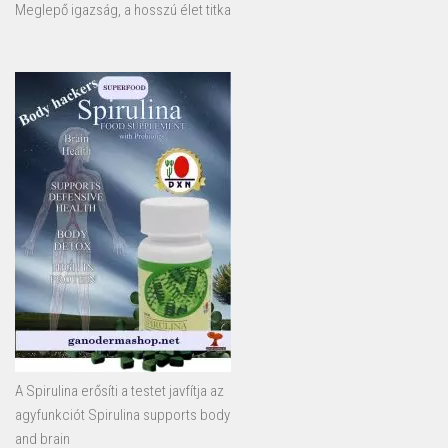
Meglepő igazság, a hosszú élet titka
A Spirulina erősíti a testet javfítja az
agyfunkciót Spirulina supports body
and brain