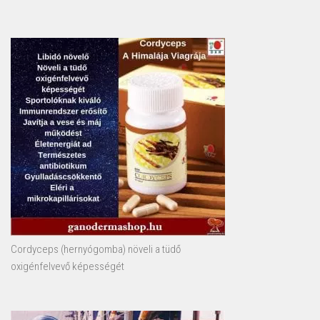
Cordyceps (hernyógomba) növeli a tüdő
oxigénfelvevő képességét