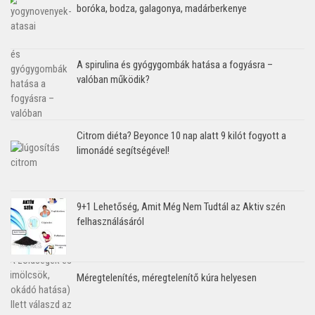
boróka, bodza, galagonya, madárberkenye
A spirulina és gyógygombák hatása a fogyásra –
valóban működik?
Citrom diéta? Beyonce 10 nap alatt 9 kilót fogyott a
limonádé segítségével!
9+1 Lehetőség, Amit Még Nem Tudtál az Aktiv szén
felhasználásáról
Méregtelenítés, méregtelenítő kúra helyesen