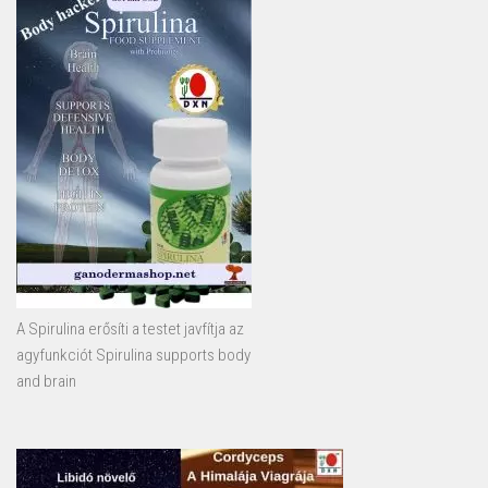
A Spirulina erősíti a testet javfítja az
agyfunkciót Spirulina supports body
and brain