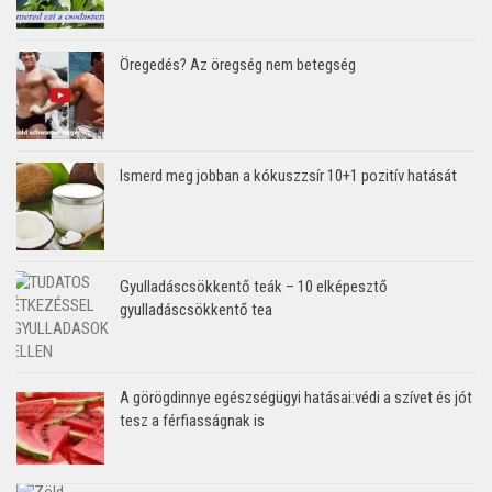
Öregedés? Az öregség nem betegség
Ismerd meg jobban a kókuszzsír 10+1 pozitív hatását
Gyulladáscsökkentő teák – 10 elképesztő
gyulladáscsökkentő tea
A görögdinnye egészségügyi hatásai:védi a szívet és jót
tesz a férfiasságnak is