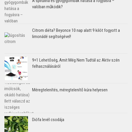
A spirulina és gyógygombák hatása a fogyásra –
valóban működik?
Citrom diéta? Beyonce 10 nap alatt 9 kilót fogyott a
limonádé segítségével!
9+1 Lehetőség, Amit Még Nem Tudtál az Aktiv szén
felhasználásáról
Méregtelenítés, méregtelenítő kúra helyesen
Diófa levél csodája