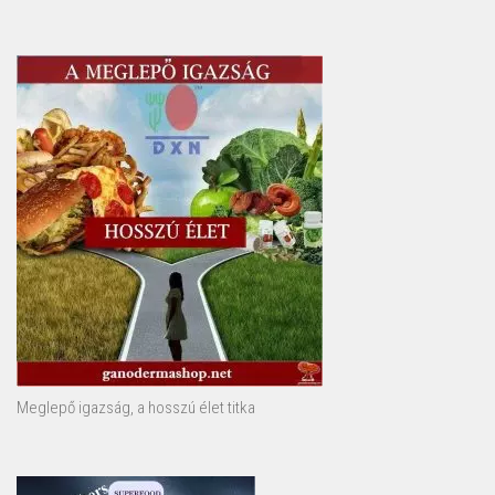
Meglepő igazság, a hosszú élet titka