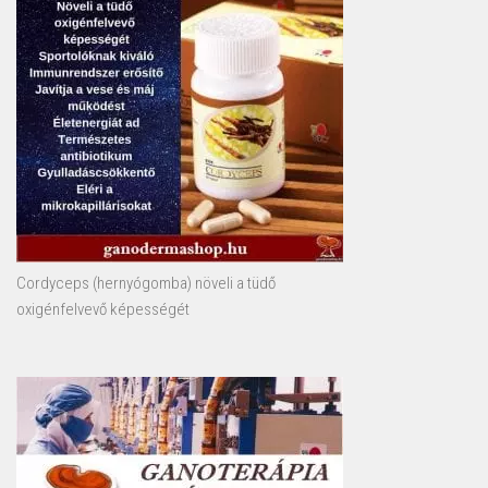
Cordyceps (hernyógomba) növeli a tüdő
oxigénfelvevő képességét