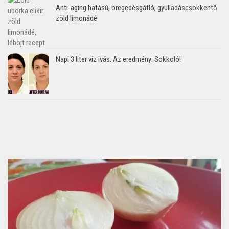
Anti-aging hatású, öregedésgátló, gyulladáscsökkentő
zöld limonádé
Napi 3 liter víz ivás. Az eredmény: Sokkoló!