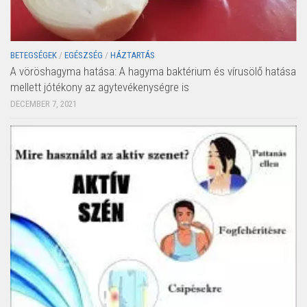
BETEGSÉGEK
/
EGÉSZSÉG
/
HÁZTARTÁS
A vöröshagyma hatása: A hagyma baktérium és vírusölő hatása
mellett jótékony az agytevékenységre is
DECEMBER 7, 2021