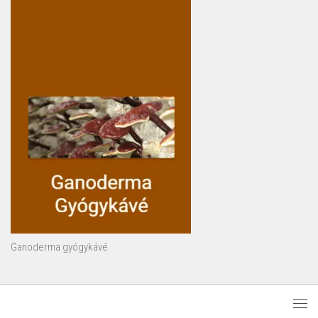
Ganoderma gyógykávé