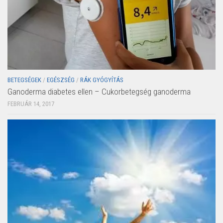
BETEGSÉGEK
/
EGÉSZSÉG
/
RÁK GYÓGYÍTÁS
Ganoderma diabetes ellen – Cukorbetegség ganoderma
FEBRUÁR 14, 2017