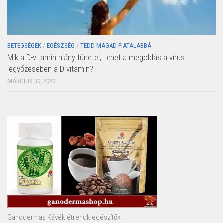
BETEGSÉGEK
/
EGÉSZSÉG
/
TEDD MAGAD FIATALABBÁ
Mik a D-vitamin hiány tünetei, Lehet a megoldás a vírus
legyőzésében a D-vitamin?
MÁRCIUS 30, 2020
Ganodermás Kávék étrendkiegészítők