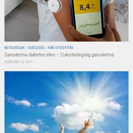
BETEGSÉGEK
/
EGÉSZSÉG
/
RÁK GYÓGYÍTÁS
Ganoderma diabetes ellen – Cukorbetegség ganoderma
FEBRUÁR 14, 2017