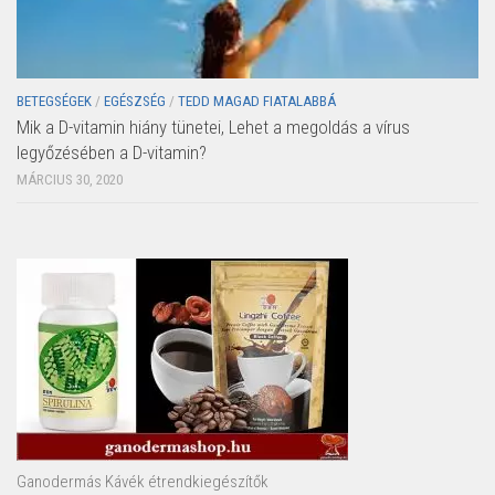
BETEGSÉGEK
/
EGÉSZSÉG
/
TEDD MAGAD FIATALABBÁ
Mik a D-vitamin hiány tünetei, Lehet a megoldás a vírus
legyőzésében a D-vitamin?
MÁRCIUS 30, 2020
Ganodermás Kávék étrendkiegészítők