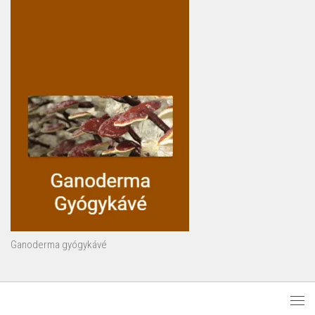
Ganoderma gyógykávé