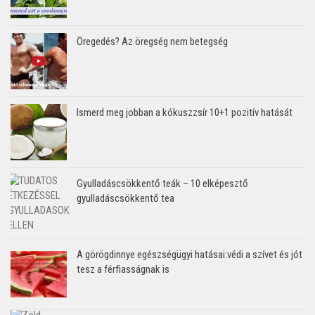
Öregedés? Az öregség nem betegség
Ismerd meg jobban a kókuszzsír 10+1 pozitív hatását
Gyulladáscsökkentő teák – 10 elképesztő
gyulladáscsökkentő tea
A görögdinnye egészségügyi hatásai:védi a szívet és jót
tesz a férfiasságnak is