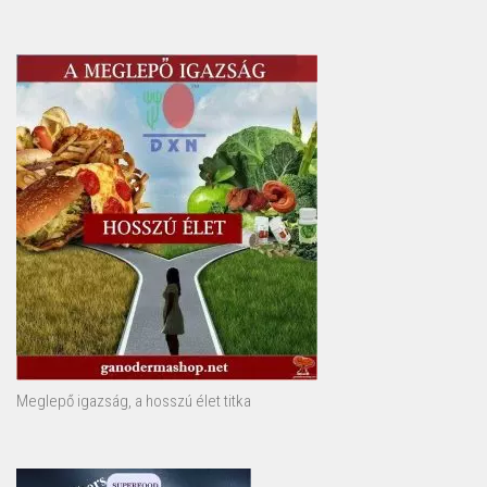
Meglepő igazság, a hosszú élet titka