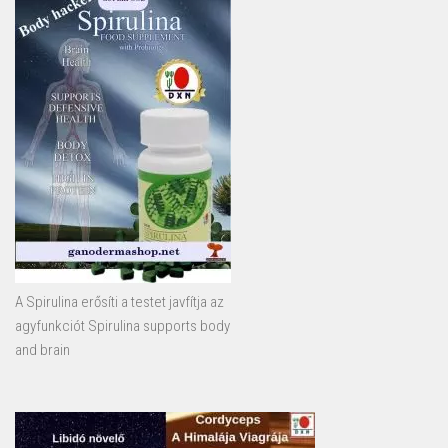
A Spirulina erősíti a testet javfítja az
agyfunkciót Spirulina supports body
and brain