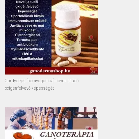
Cordyceps (hernyógomba) növeli a tüdő
oxigénfelvevő képességét