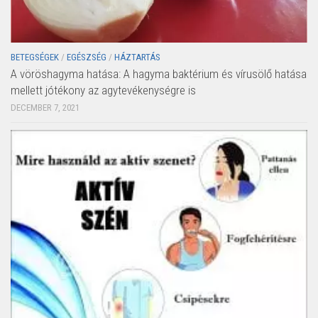
BETEGSÉGEK
/
EGÉSZSÉG
/
HÁZTARTÁS
A vöröshagyma hatása: A hagyma baktérium és vírusölő hatása
mellett jótékony az agytevékenységre is
DECEMBER 7, 2021