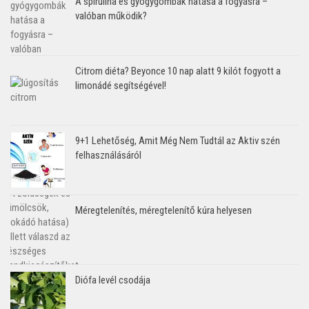
A spirulina és gyógygombák hatása a fogyásra –
valóban működik?
Citrom diéta? Beyonce 10 nap alatt 9 kilót fogyott a
limonádé segítségével!
9+1 Lehetőség, Amit Még Nem Tudtál az Aktiv szén
felhasználásáról
Méregtelenítés, méregtelenítő kúra helyesen
Diófa levél csodája