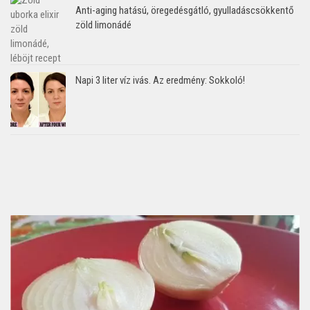
Anti-aging hatású, öregedésgátló, gyulladáscsökkentő
zöld limonádé
Napi 3 liter víz ivás. Az eredmény: Sokkoló!