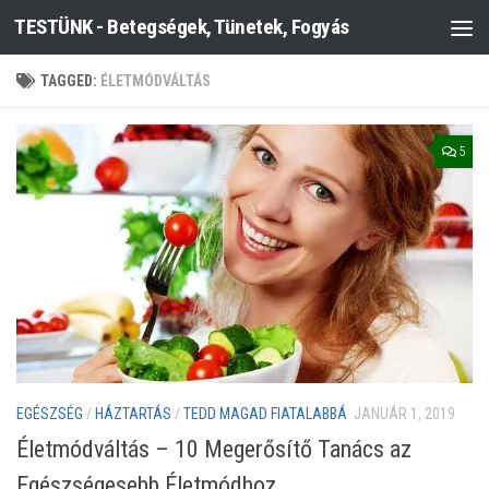
TESTÜNK - Betegségek, Tünetek, Fogyás
Skip to content
TAGGED:
ÉLETMÓDVÁLTÁS
5
EGÉSZSÉG
/
HÁZTARTÁS
/
TEDD MAGAD FIATALABBÁ
JANUÁR 1, 2019
Életmódváltás – 10 Megerősítő Tanács az
Egészségesebb Életmódhoz