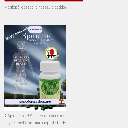
Meglepő igazság, a hosszú élet titka
A Spirulina erősíti a testet javfítja az
agyfunkciót Spirulina supports body