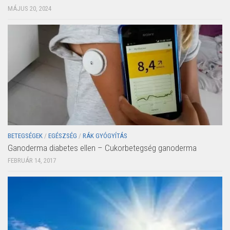
MÁJUS 20, 2024
BETEGSÉGEK
/
EGÉSZSÉG
/
RÁK GYÓGYÍTÁS
Ganoderma diabetes ellen – Cukorbetegség ganoderma
FEBRUÁR 14, 2017