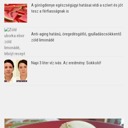
A görögdinnye egészségügyi hatásai:védi a szívet és jót
tesz a férfiasságnak is
Anti-aging hatású, öregedésgátló, gyulladáscsökkentő
zöld limonádé
Napi 3 liter víz ivás. Az eredmény: Sokkoló!