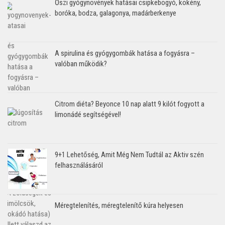
Őszi gyógynövények hatásai csipkebogyó, kökény,
boróka, bodza, galagonya, madárberkenye
A spirulina és gyógygombák hatása a fogyásra –
valóban működik?
Citrom diéta? Beyonce 10 nap alatt 9 kilót fogyott a
limonádé segítségével!
9+1 Lehetőség, Amit Még Nem Tudtál az Aktiv szén
felhasználásáról
Méregtelenítés, méregtelenítő kúra helyesen