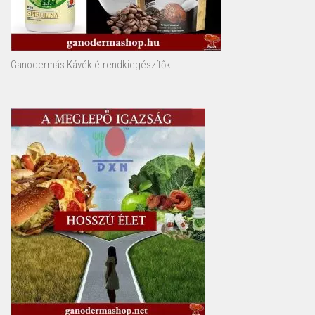
Ganodermás Kávék étrendkiegészítők