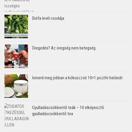
Diófa levél csodája
Öregedés? Az öregség nem betegség
Ismerd meg jobban a kókuszzsír 10+1 pozitív hatását
Gyulladáscsökkentő teák – 10 elképesztő
gyulladáscsökkentő tea