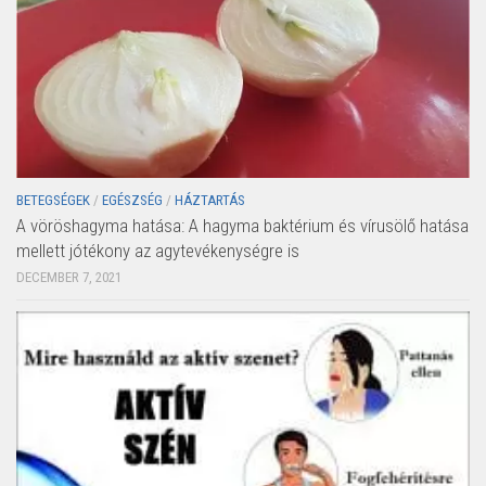
BETEGSÉGEK
/
EGÉSZSÉG
/
HÁZTARTÁS
A vöröshagyma hatása: A hagyma baktérium és vírusölő hatása
mellett jótékony az agytevékenységre is
DECEMBER 7, 2021