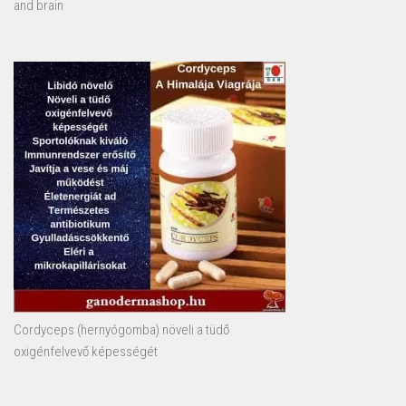
and brain
Cordyceps (hernyógomba) növeli a tüdő
oxigénfelvevő képességét