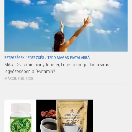
BETEGSÉGEK
/
EGÉSZSÉG
/
TEDD MAGAD FIATALABBÁ
Mik a D-vitamin hiány tünetei, Lehet a megoldás a vírus
legyőzésében a D-vitamin?
MÁRCIUS 30, 2020