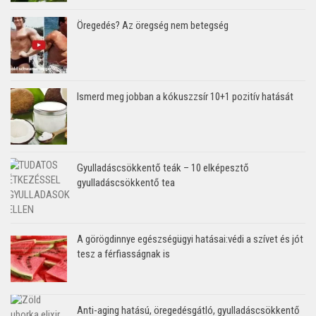
Öregedés? Az öregség nem betegség
Ismerd meg jobban a kókuszzsír 10+1 pozitív hatását
Gyulladáscsökkentő teák – 10 elképesztő
gyulladáscsökkentő tea
A görögdinnye egészségügyi hatásai:védi a szívet és jót
tesz a férfiasságnak is
Anti-aging hatású, öregedésgátló, gyulladáscsökkentő