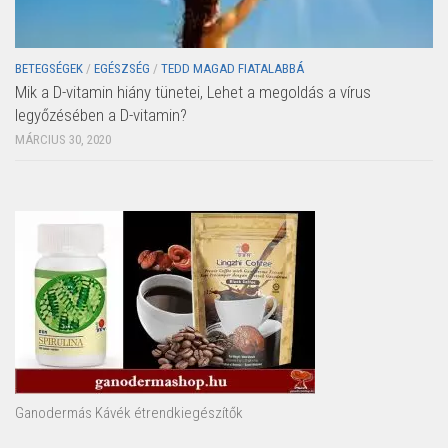
BETEGSÉGEK
/
EGÉSZSÉG
/
TEDD MAGAD FIATALABBÁ
Mik a D-vitamin hiány tünetei, Lehet a megoldás a vírus
legyőzésében a D-vitamin?
MÁRCIUS 30, 2020
Ganodermás Kávék étrendkiegészítők