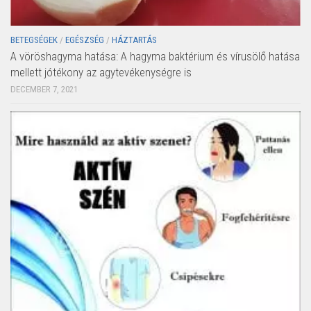
BETEGSÉGEK
/
EGÉSZSÉG
/
HÁZTARTÁS
A vöröshagyma hatása: A hagyma baktérium és vírusölő hatása
mellett jótékony az agytevékenységre is
DECEMBER 7, 2021