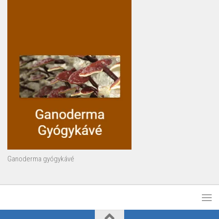
Ganoderma gyógykávé