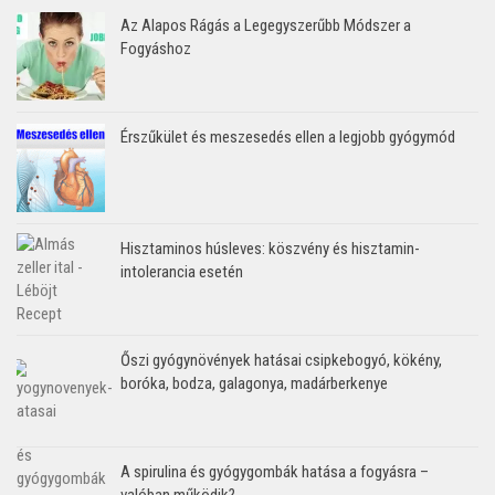
Az Alapos Rágás a Legegyszerűbb Módszer a
Fogyáshoz
Érszűkület és meszesedés ellen a legjobb gyógymód
Hisztaminos húsleves: köszvény és hisztamin-
intolerancia esetén
Őszi gyógynövények hatásai csipkebogyó, kökény,
boróka, bodza, galagonya, madárberkenye
A spirulina és gyógygombák hatása a fogyásra –
valóban működik?