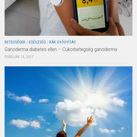
BETEGSÉGEK
/
EGÉSZSÉG
/
RÁK GYÓGYÍTÁS
Ganoderma diabetes ellen – Cukorbetegség ganoderma
FEBRUÁR 14, 2017