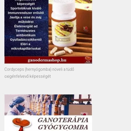
Cordyceps (hernyógomba) növeli a tüdő
oxigénfelvevő képességét