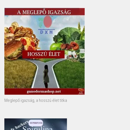
Meglepő igazság, a hosszú élet titka