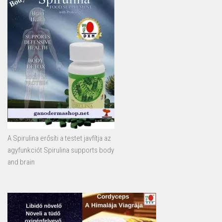
A Spirulina erősíti a testet javfítja az
agyfunkciót Spirulina supports body
and brain