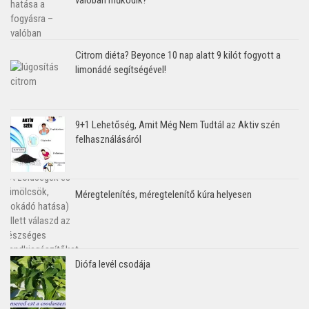
Citrom diéta? Beyonce 10 nap alatt 9 kilót fogyott a
limonádé segítségével!
9+1 Lehetőség, Amit Még Nem Tudtál az Aktiv szén
felhasználásáról
Méregtelenítés, méregtelenítő kúra helyesen
Diófa levél csodája