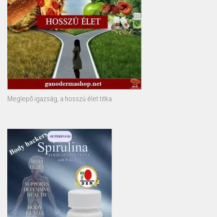
Meglepő igazság, a hosszú élet titka