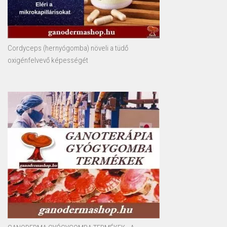
Cordyceps (hernyógomba) növeli a tüdő
oxigénfelvevő képességét