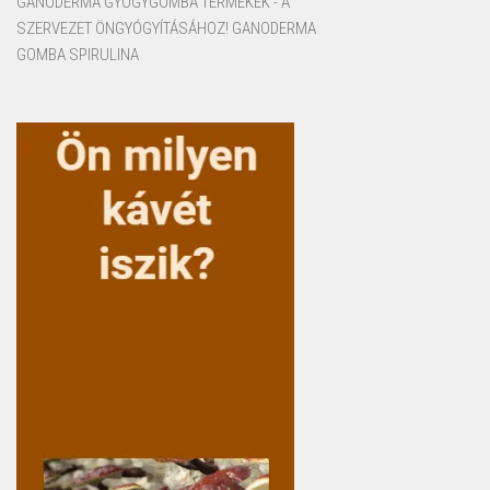
GANODERMA GYÓGYGOMBA TERMÉKEK - A
SZERVEZET ÖNGYÓGYÍTÁSÁHOZ! GANODERMA
GOMBA SPIRULINA