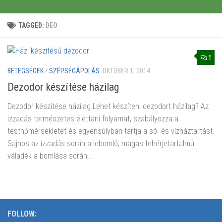
TAGGED:
DEO
5
BETEGSÉGEK
/
SZÉPSÉGÁPOLÁS
OKTÓBER 1, 2014
Dezodor készítése házilag
Dezodor készítése házilag Lehet készíteni dezodort házilag? Az
izzadás természetes élettani folyamat, szabályozza a
testhőmérsékletet és egyensúlyban tartja a só- és vízháztartást.
Sajnos az izzadás során a lebomló, magas fehérjetartalmú
váladék a bomlása során...
FOLLOW: