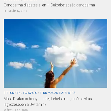
Ganoderma diabetes ellen – Cukorbetegség ganoderma
FEBRUÁR 14, 2017
BETEGSÉGEK
/
EGÉSZSÉG
/
TEDD MAGAD FIATALABBÁ
Mik a D-vitamin hiány tünetei, Lehet a megoldás a vírus
legyőzésében a D-vitamin?
MÁRCIUS 30, 2020