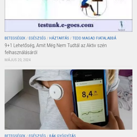
BETEGSÉGEK
/
EGÉSZSÉG
/
HÁZTARTÁS
/
TEDD MAGAD FIATALABBÁ
9+1 Lehetőség, Amit Még Nem Tudtál az Aktiv szén
felhasználásáról
MÁJUS 20, 2024
BETEGSÉGEK
/
EGÉSZSÉG
/
RÁK GYÓGYÍTÁS