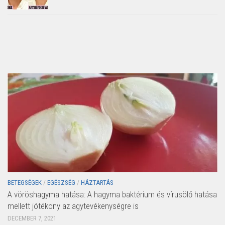
BETEGSÉGEK
/
EGÉSZSÉG
/
HÁZTARTÁS
A vöröshagyma hatása: A hagyma baktérium és vírusölő hatása
mellett jótékony az agytevékenységre is
DECEMBER 7, 2021