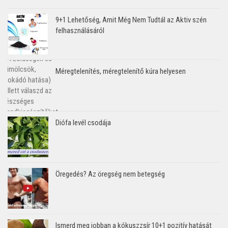
9+1 Lehetőség, Amit Még Nem Tudtál az Aktiv szén
felhasználásáról
Méregtelenítés, méregtelenítő kúra helyesen
Diófa levél csodája
Öregedés? Az öregség nem betegség
Ismerd meg jobban a kókuszzsír 10+1 pozitív hatását