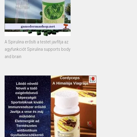
A Spirulina erősíti a testet javfítja az
agyfunkciót Spirulina supports body
and brain