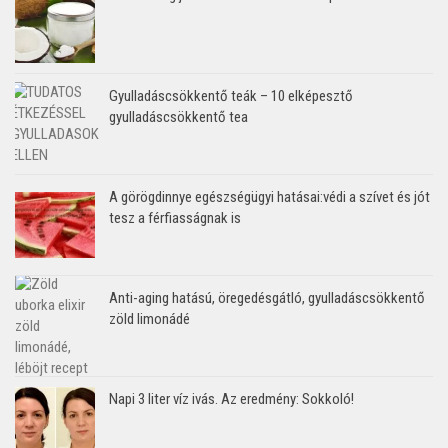
Gyulladáscsökkentő teák – 10 elképesztő
gyulladáscsökkentő tea
A görögdinnye egészségügyi hatásai:védi a szívet és jót
tesz a férfiasságnak is
Anti-aging hatású, öregedésgátló, gyulladáscsökkentő
zöld limonádé
Napi 3 liter víz ivás. Az eredmény: Sokkoló!