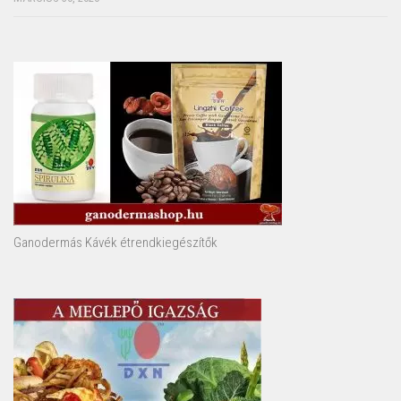
Ganodermás Kávék étrendkiegészítők