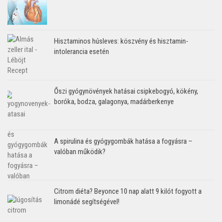
Hisztaminos húsleves: köszvény és hisztamin-
intolerancia esetén
Őszi gyógynövények hatásai csipkebogyó, kökény,
boróka, bodza, galagonya, madárberkenye
A spirulina és gyógygombák hatása a fogyásra –
valóban működik?
Citrom diéta? Beyonce 10 nap alatt 9 kilót fogyott a
limonádé segítségével!