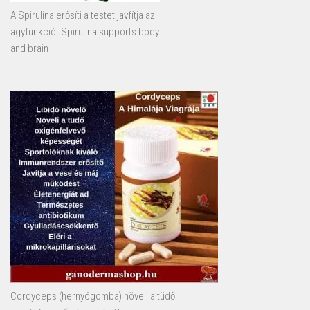
A Spirulina erősíti a testet javfítja az
agyfunkciót Spirulina supports body
and brain
Cordyceps (hernyógomba) növeli a tüdő