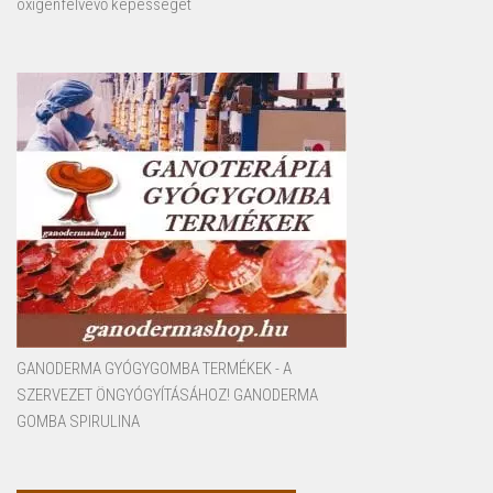
oxigénfelvevő képességét
GANODERMA GYÓGYGOMBA TERMÉKEK - A
SZERVEZET ÖNGYÓGYÍTÁSÁHOZ! GANODERMA
GOMBA SPIRULINA