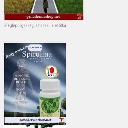
Meglepő igazság, a hosszú élet titka