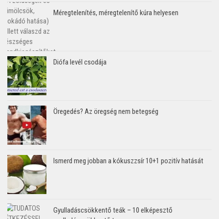
Méregtelenítés, méregtelenítő kúra helyesen
Diófa levél csodája
Öregedés? Az öregség nem betegség
Ismerd meg jobban a kókuszzsír 10+1 pozitív hatását
Gyulladáscsökkentő teák – 10 elképesztő