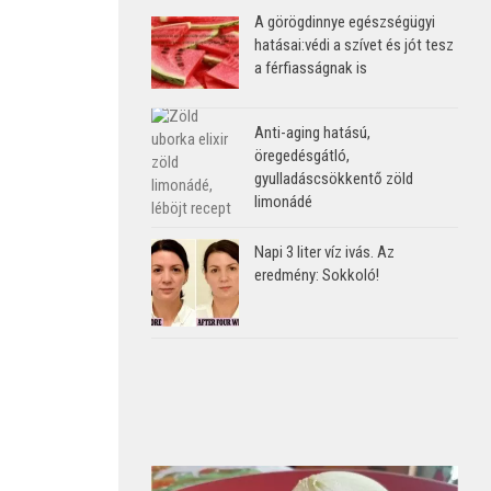
A görögdinnye egészségügyi
hatásai:védi a szívet és jót tesz
a férfiasságnak is
Anti-aging hatású,
öregedésgátló,
gyulladáscsökkentő zöld
limonádé
Napi 3 liter víz ivás. Az
eredmény: Sokkoló!