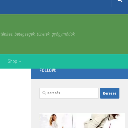
estépítés, betegségek, tünetek, gyógymódok
Shop
FOLLOW:
Keresés: