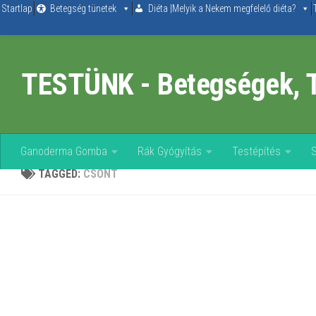
Startlap
Betegség tünetek
Diéta |Melyik a Nekem megfelelő diéta?
Skip to content
TESTÜNK - Betegségek, 
Ganoderma Gomba
Rák Gyógyítás
Testépítés
TAGGED:
CSONT