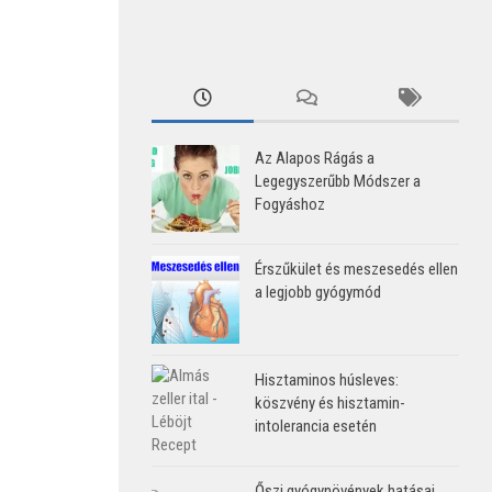
Az Alapos Rágás a
Legegyszerűbb Módszer a
Fogyáshoz
Érszűkület és meszesedés ellen
a legjobb gyógymód
Hisztaminos húsleves:
köszvény és hisztamin-
intolerancia esetén
Őszi gyógynövények hatásai