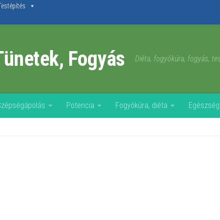
Testépítés
Tünetek, Fogyás
Diéta, fogyókúra, fogyás, t
Szépségápolás
Potencia
Fogyókúra, diéta
Egészség