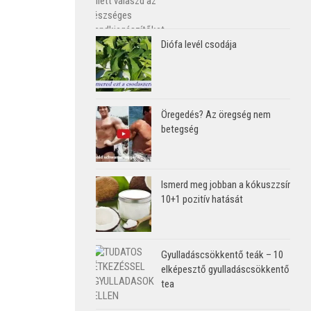
Diófa levél csodája
Öregedés? Az öregség nem
betegség
Ismerd meg jobban a kókuszzsír
10+1 pozitív hatását
Gyulladáscsökkentő teák – 10
elképesztő gyulladáscsökkentő
tea