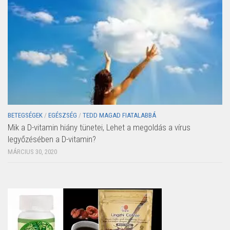
BETEGSÉGEK
/
EGÉSZSÉG
/
TEDD MAGAD FIATALABBÁ
Mik a D-vitamin hiány tünetei, Lehet a megoldás a vírus
legyőzésében a D-vitamin?
MÁRCIUS 30, 2020