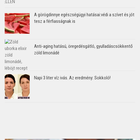
A görögdinnye egészségügyi hatásai:védi a szívet és jót
tesz a férfiasságnak is
Anti-aging hatású, öregedésgátló, gyulladáscsökkentő
zöld limonádé
Napi 3 liter víz ivás. Az eredmény: Sokkoló!