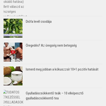
Diófa levél csodája
Öregedés? Az öregség nem betegség
Ismerd meg jobban a kókuszzsír 10+1 pozitív hatását
Gyulladáscsökkentő teák – 10 elképesztő
gyulladáscsökkentő tea