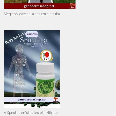
Meglepő igazság, a hosszú élet titka
A Spirulina erősíti a testet javfítja az