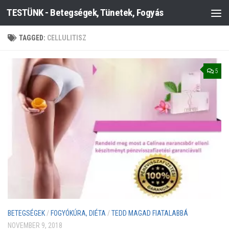
TESTÜNK - Betegségek, Tünetek, Fogyás
Skip to content
TAGGED:
CELLULITISZ
5
BETEGSÉGEK
/
FOGYÓKÚRA, DIÉTA
/
TEDD MAGAD FIATALABBÁ
NOVEMBER 9, 2018