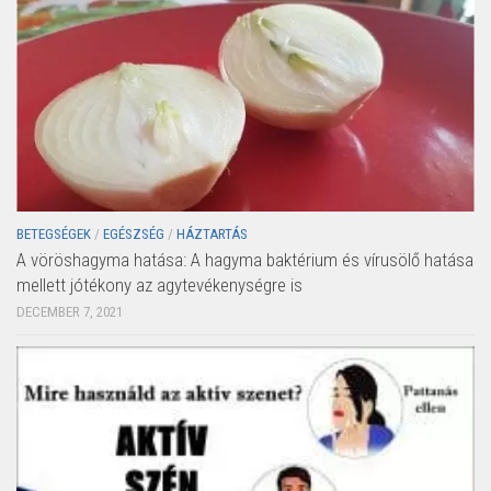
BETEGSÉGEK
/
EGÉSZSÉG
/
HÁZTARTÁS
A vöröshagyma hatása: A hagyma baktérium és vírusölő hatása
mellett jótékony az agytevékenységre is
DECEMBER 7, 2021