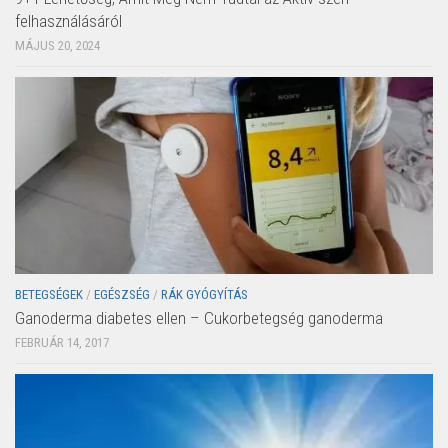
felhasználásáról
MÁJUS 20, 2024
BETEGSÉGEK
/
EGÉSZSÉG
/
RÁK GYÓGYÍTÁS
Ganoderma diabetes ellen – Cukorbetegség ganoderma
FEBRUÁR 14, 2017