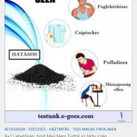
BETEGSÉGEK
/
EGÉSZSÉG
/
HÁZTARTÁS
/
TEDD MAGAD FIATALABBÁ
9+1 Lehetőség, Amit Még Nem Tudtál az Aktiv szén