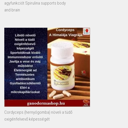
agyfunkciót Spirulina supports body
and brain
Cordyceps (hernyógomba) növeli a tüdő
oxigénfelvevő képességét