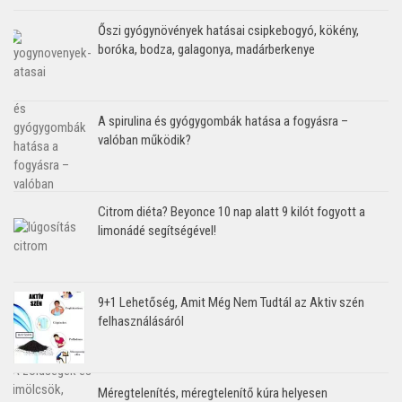
Őszi gyógynövények hatásai csipkebogyó, kökény,
boróka, bodza, galagonya, madárberkenye
A spirulina és gyógygombák hatása a fogyásra –
valóban működik?
Citrom diéta? Beyonce 10 nap alatt 9 kilót fogyott a
limonádé segítségével!
9+1 Lehetőség, Amit Még Nem Tudtál az Aktiv szén
felhasználásáról
Méregtelenítés, méregtelenítő kúra helyesen