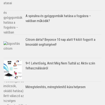
A spirulina és gyógygombák hatása a fogyásra –
valóban működik?
Citrom diéta? Beyonce 10 nap alatt 9 kilót fogyott a
limonádé segítségével!
9+1 Lehetőség, Amit Még Nem Tudtál az Aktiv szén
felhasználásáról
Méregtelenítés, méregtelenítő kúra helyesen