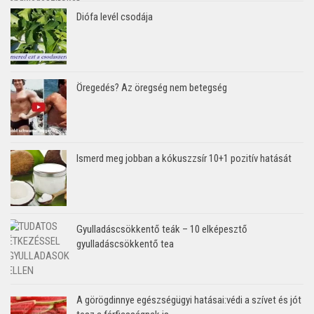
Diófa levél csodája
Öregedés? Az öregség nem betegség
Ismerd meg jobban a kókuszzsír 10+1 pozitív hatását
Gyulladáscsökkentő teák – 10 elképesztő
gyulladáscsökkentő tea
A görögdinnye egészségügyi hatásai:védi a szívet és jót