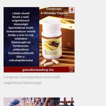
Cordyceps (hernyógomba) növeli a tüdő
oxigénfelvevő képességét