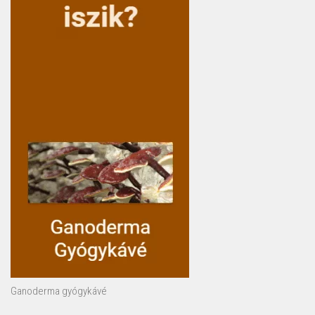
Ganoderma gyógykávé