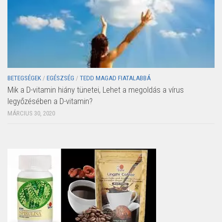
BETEGSÉGEK
/
EGÉSZSÉG
/
TEDD MAGAD FIATALABBÁ
Mik a D-vitamin hiány tünetei, Lehet a megoldás a vírus
legyőzésében a D-vitamin?
MÁRCIUS 30, 2020