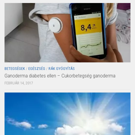
BETEGSÉGEK
/
EGÉSZSÉG
/
RÁK GYÓGYÍTÁS
Ganoderma diabetes ellen – Cukorbetegség ganoderma
FEBRUÁR 14, 2017