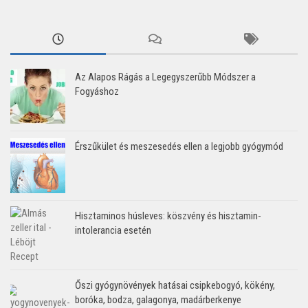
Az Alapos Rágás a Legegyszerűbb Módszer a
Fogyáshoz
Érszűkület és meszesedés ellen a legjobb gyógymód
Hisztaminos húsleves: köszvény és hisztamin-
intolerancia esetén
Őszi gyógynövények hatásai csipkebogyó, kökény,
boróka, bodza, galagonya, madárberkenye