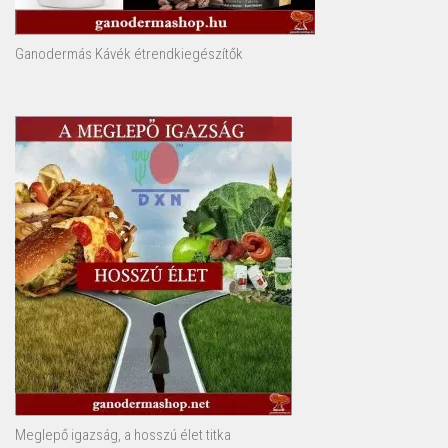
Ganodermás Kávék étrendkiegészítők
Meglepő igazság, a hosszú élet titka