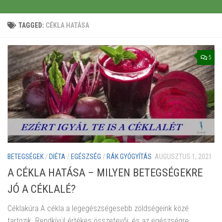
TAGGED:
CÉKLA HATÁSA
5
BETEGSÉGEK
/
DIÉTA
/
EGÉSZSÉG
/
RÁK GYÓGYÍTÁS
AUGUSZTUS 1, 2021
A CÉKLA HATÁSA – MILYEN BETEGSÉGEKRE
JÓ A CÉKLALÉ?
Céklakúra A cékla a legegészségesebb zöldségeink közé
tartozik. Rendkívül értékes összetevői, és az egészségre