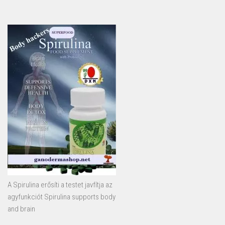
A Spirulina erősíti a testet javfítja az
agyfunkciót Spirulina supports body
and brain