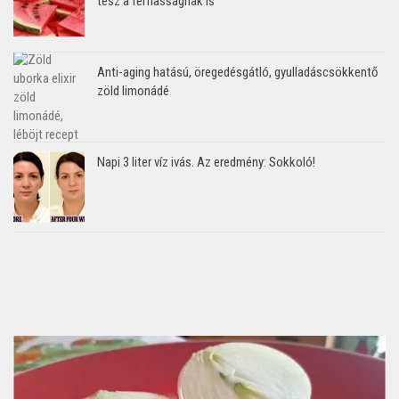
tesz a férfiasságnak is
Anti-aging hatású, öregedésgátló, gyulladáscsökkentő
zöld limonádé
Napi 3 liter víz ivás. Az eredmény: Sokkoló!