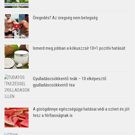
Öregedés? Az öregség nem betegség
Ismerd meg jobban a kókuszzsír 10+1 pozitív hatását
Gyulladáscsökkentő teák – 10 elképesztő
gyulladáscsökkentő tea
A görögdinnye egészségügyi hatásai:védi a szívet és jót
tesz a férfiasságnak is