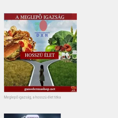
Meglepő igazság, a hosszú élet titka