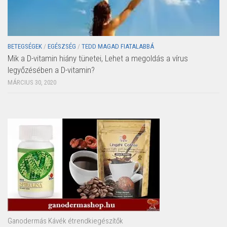
BETEGSÉGEK
/
EGÉSZSÉG
/
TEDD MAGAD FIATALABBÁ
Mik a D-vitamin hiány tünetei, Lehet a megoldás a vírus
legyőzésében a D-vitamin?
MÁRCIUS 30, 2020
Ganodermás Kávék étrendkiegészítők