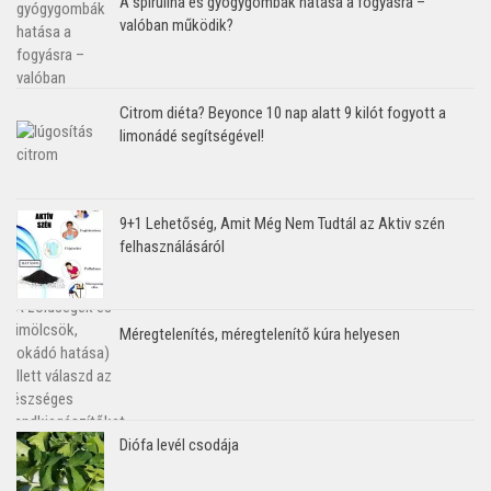
A spirulina és gyógygombák hatása a fogyásra –
valóban működik?
Citrom diéta? Beyonce 10 nap alatt 9 kilót fogyott a
limonádé segítségével!
9+1 Lehetőség, Amit Még Nem Tudtál az Aktiv szén
felhasználásáról
Méregtelenítés, méregtelenítő kúra helyesen
Diófa levél csodája