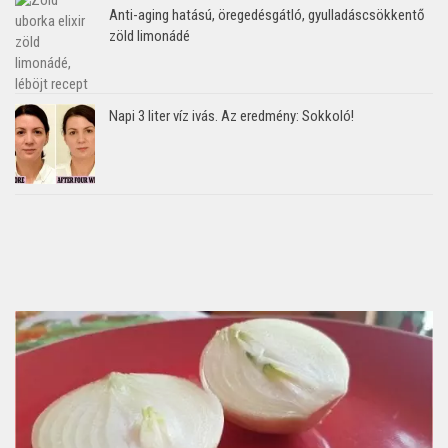
Anti-aging hatású, öregedésgátló, gyulladáscsökkentő
zöld limonádé
Napi 3 liter víz ivás. Az eredmény: Sokkoló!