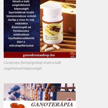
Cordyceps (hernyógomba) növeli a tüdő
oxigénfelvevő képességét