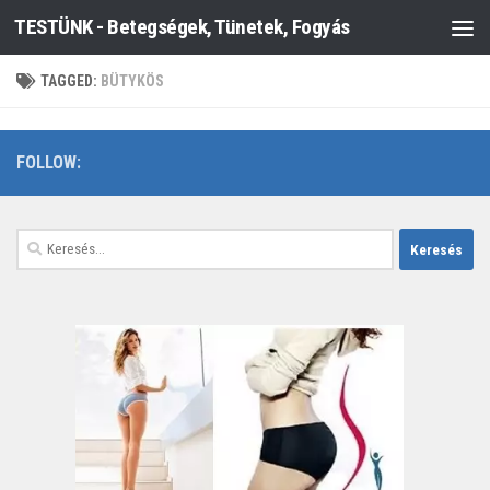
TESTÜNK - Betegségek, Tünetek, Fogyás
Skip to content
TAGGED:
BÜTYKÖS
FOLLOW:
Keresés: