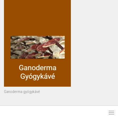
Ganoderma gyógykávé