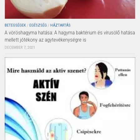
BETEGSÉGEK
/
EGÉSZSÉG
/
HÁZTARTÁS
A vöröshagyma hatása: A hagyma baktérium és vírusölő hatása
mellett jótékony az agytevékenységre is
DECEMBER 7, 2021