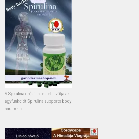
A Spirulina erősíti a testet javfítja az
agyfunkciót Spirulina supports body
and brain