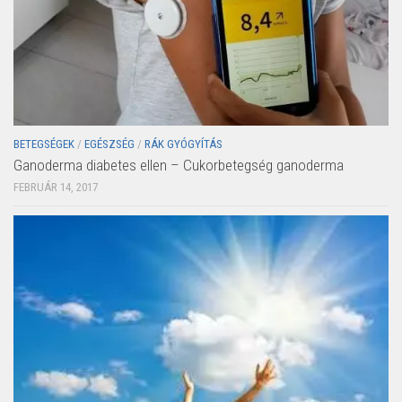
BETEGSÉGEK
/
EGÉSZSÉG
/
RÁK GYÓGYÍTÁS
Ganoderma diabetes ellen – Cukorbetegség ganoderma
FEBRUÁR 14, 2017