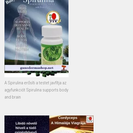
A Spirulina erősíti a testet javfítja az
agyfunkciót Spirulina supports body
and brain