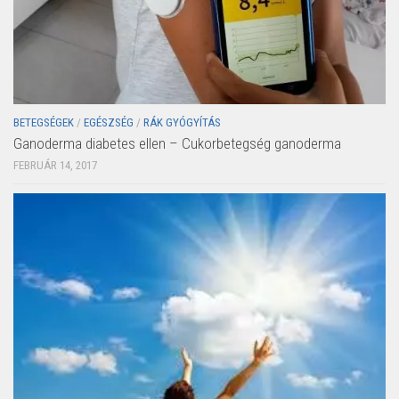
BETEGSÉGEK
/
EGÉSZSÉG
/
RÁK GYÓGYÍTÁS
Ganoderma diabetes ellen – Cukorbetegség ganoderma
FEBRUÁR 14, 2017