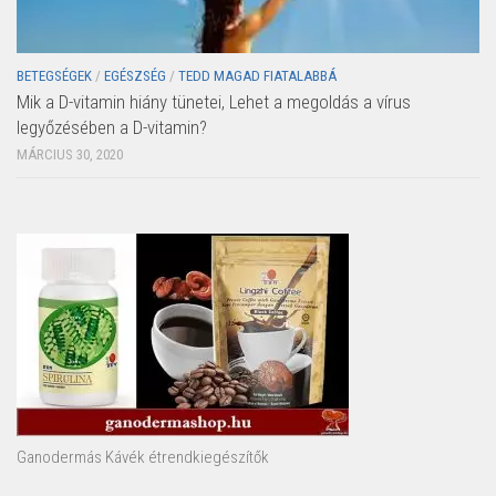
BETEGSÉGEK
/
EGÉSZSÉG
/
TEDD MAGAD FIATALABBÁ
Mik a D-vitamin hiány tünetei, Lehet a megoldás a vírus
legyőzésében a D-vitamin?
MÁRCIUS 30, 2020
Ganodermás Kávék étrendkiegészítők