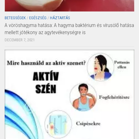
BETEGSÉGEK
/
EGÉSZSÉG
/
HÁZTARTÁS
A vöröshagyma hatása: A hagyma baktérium és vírusölő hatása
mellett jótékony az agytevékenységre is
DECEMBER 7, 2021