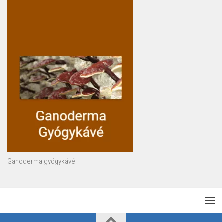
Ganoderma gyógykávé