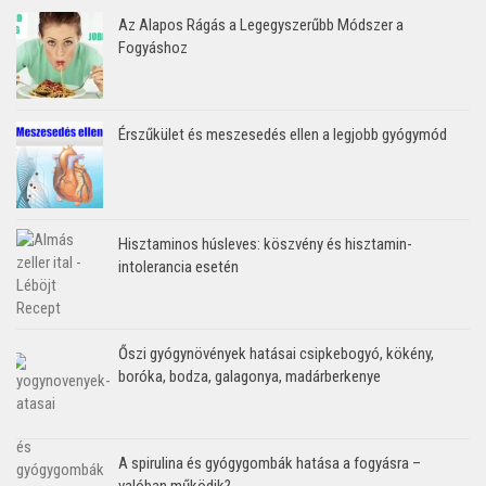
Az Alapos Rágás a Legegyszerűbb Módszer a
Fogyáshoz
Érszűkület és meszesedés ellen a legjobb gyógymód
Hisztaminos húsleves: köszvény és hisztamin-
intolerancia esetén
Őszi gyógynövények hatásai csipkebogyó, kökény,
boróka, bodza, galagonya, madárberkenye
A spirulina és gyógygombák hatása a fogyásra –
valóban működik?