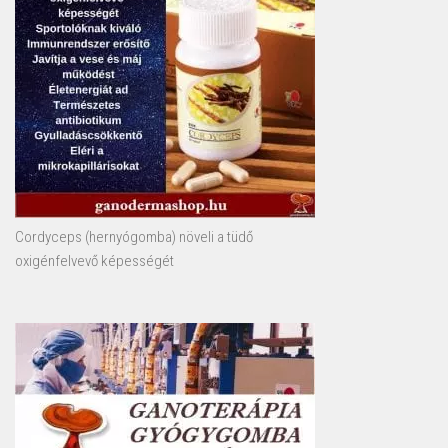
Cordyceps (hernyógomba) növeli a tüdő
oxigénfelvevő képességét