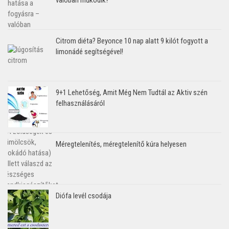
Citrom diéta? Beyonce 10 nap alatt 9 kilót fogyott a
limonádé segítségével!
9+1 Lehetőség, Amit Még Nem Tudtál az Aktiv szén
felhasználásáról
Méregtelenítés, méregtelenítő kúra helyesen
Diófa levél csodája