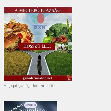
Meglepő igazság, a hosszú élet titka