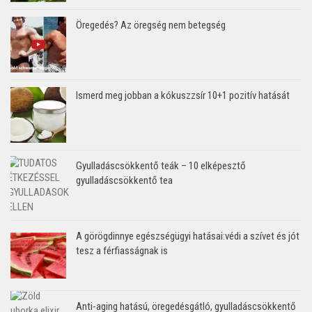
Öregedés? Az öregség nem betegség
Ismerd meg jobban a kókuszzsír 10+1 pozitív hatását
Gyulladáscsökkentő teák – 10 elképesztő
gyulladáscsökkentő tea
A görögdinnye egészségügyi hatásai:védi a szívet és jót
tesz a férfiasságnak is
Anti-aging hatású, öregedésgátló, gyulladáscsökkentő