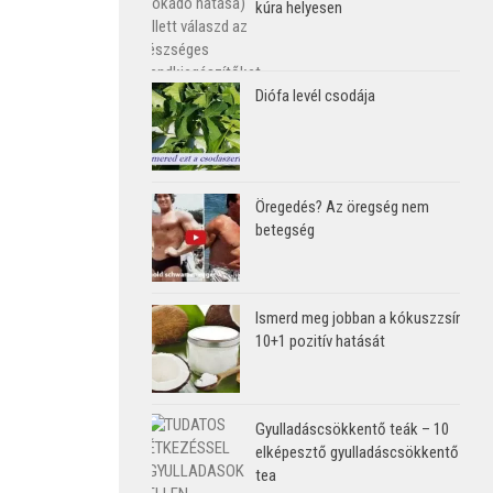
kúra helyesen
Diófa levél csodája
Öregedés? Az öregség nem
betegség
Ismerd meg jobban a kókuszzsír
10+1 pozitív hatását
Gyulladáscsökkentő teák – 10
elképesztő gyulladáscsökkentő
tea