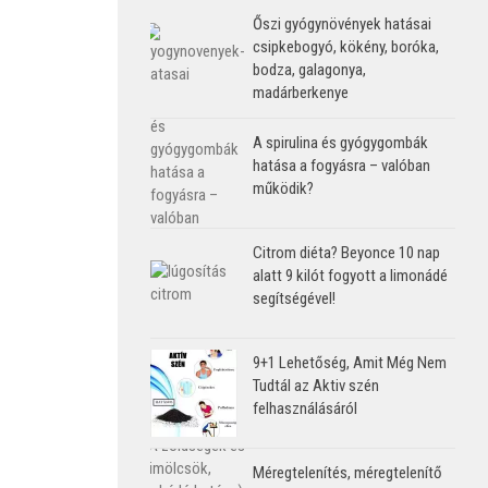
Őszi gyógynövények hatásai
csipkebogyó, kökény, boróka,
bodza, galagonya,
madárberkenye
A spirulina és gyógygombák
hatása a fogyásra – valóban
működik?
Citrom diéta? Beyonce 10 nap
alatt 9 kilót fogyott a limonádé
segítségével!
9+1 Lehetőség, Amit Még Nem
Tudtál az Aktiv szén
felhasználásáról
Méregtelenítés, méregtelenítő