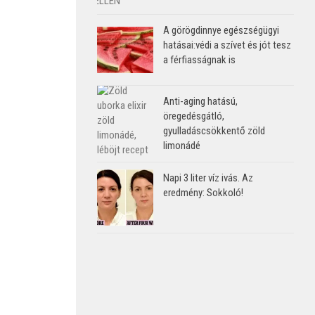
A görögdinnye egészségügyi
hatásai:védi a szívet és jót tesz
a férfiasságnak is
Anti-aging hatású,
öregedésgátló,
gyulladáscsökkentő zöld
limonádé
Napi 3 liter víz ivás. Az
eredmény: Sokkoló!