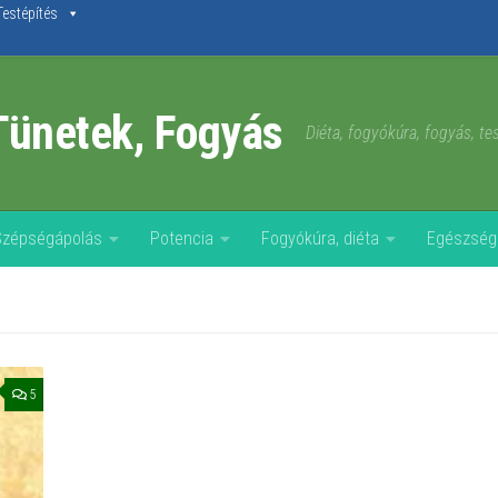
Testépítés
Tünetek, Fogyás
Diéta, fogyókúra, fogyás, t
Szépségápolás
Potencia
Fogyókúra, diéta
Egészség
5