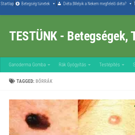
Startlap
Betegség tünetek
Diéta |Melyik a Nekem megfelelő diéta?
Skip to content
TESTÜNK - Betegségek, 
Ganoderma Gomba
Rák Gyógyítás
Testépítés
TAGGED:
BŐRRÁK