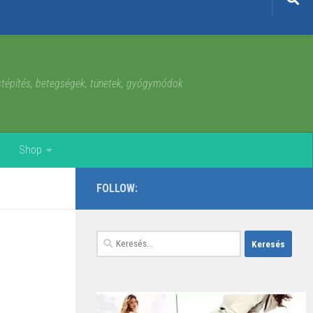
estépítés, betegségek, tünetek, gyógymódok
Shop
FOLLOW:
Keresés: