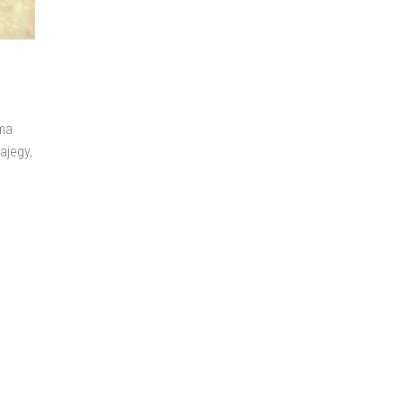
oma
ajegy,