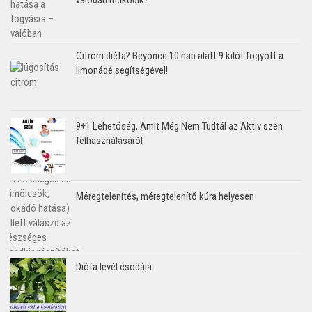
Citrom diéta? Beyonce 10 nap alatt 9 kilót fogyott a
limonádé segítségével!
9+1 Lehetőség, Amit Még Nem Tudtál az Aktiv szén
felhasználásáról
Méregtelenítés, méregtelenítő kúra helyesen
Diófa levél csodája