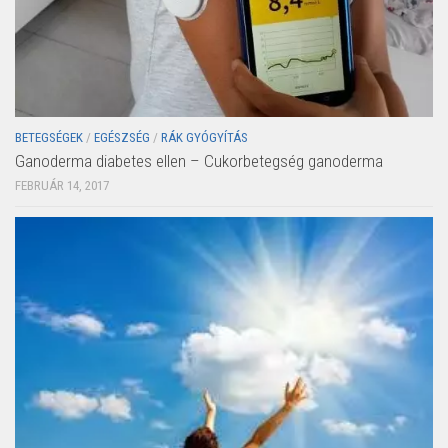
BETEGSÉGEK
/
EGÉSZSÉG
/
RÁK GYÓGYÍTÁS
Ganoderma diabetes ellen – Cukorbetegség ganoderma
FEBRUÁR 14, 2017