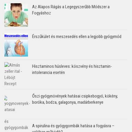
Az Alapos Rágás a Legegyszerűbb Módszer a
Fogyáshoz
Érszűkület és meszesedés ellen a legjobb gyógymód
Hisztaminos húsleves: köszvény és hisztamin-
intolerancia esetén
Őszi gyógynövények hatásai csipkebogyó, kökény,
boróka, bodza, galagonya, madárberkenye
A spirulina és gyógygombák hatása a fogyásra –
valóban működik?