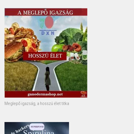
Meglepő igazság, a hosszú élet titka