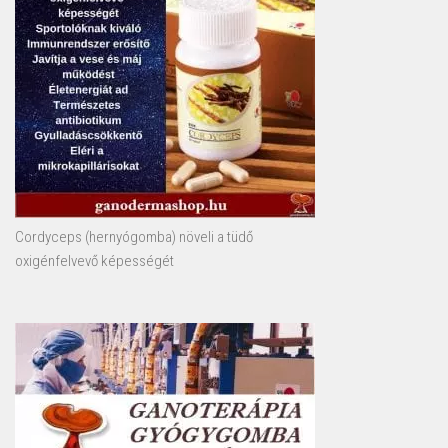
Cordyceps (hernyógomba) növeli a tüdő
oxigénfelvevő képességét