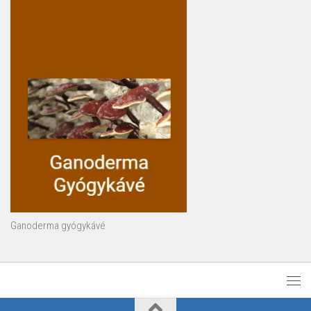
Ganoderma gyógykávé