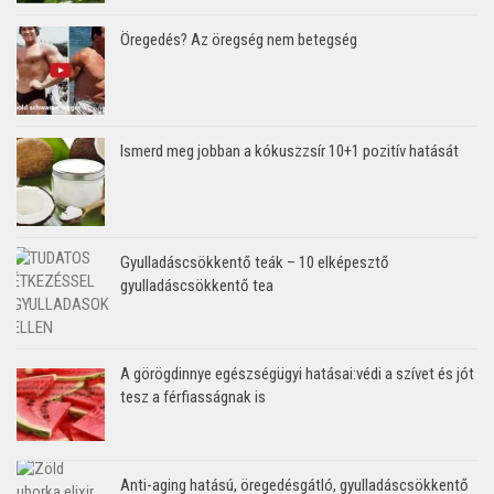
Öregedés? Az öregség nem betegség
Ismerd meg jobban a kókuszzsír 10+1 pozitív hatását
Gyulladáscsökkentő teák – 10 elképesztő
gyulladáscsökkentő tea
A görögdinnye egészségügyi hatásai:védi a szívet és jót
tesz a férfiasságnak is
Anti-aging hatású, öregedésgátló, gyulladáscsökkentő