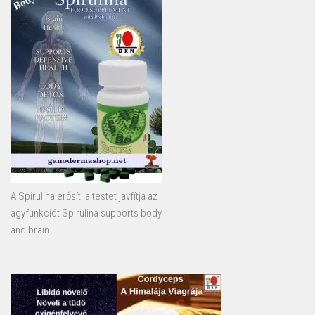
A Spirulina erősíti a testet javfítja az
agyfunkciót Spirulina supports body
and brain