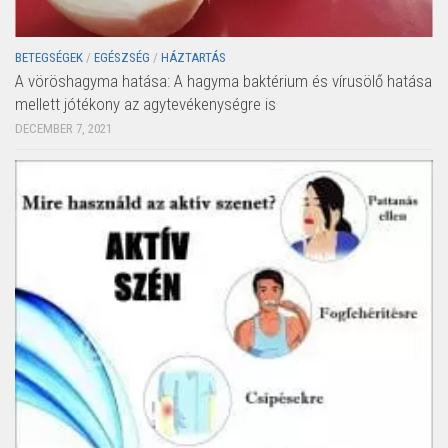
BETEGSÉGEK
/
EGÉSZSÉG
/
HÁZTARTÁS
A vöröshagyma hatása: A hagyma baktérium és vírusölő hatása
mellett jótékony az agytevékenységre is
DECEMBER 7, 2021