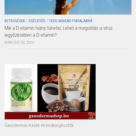
BETEGSÉGEK
/
EGÉSZSÉG
/
TEDD MAGAD FIATALABBÁ
Mik a D-vitamin hiány tünetei, Lehet a megoldás a vírus
legyőzésében a D-vitamin?
MÁRCIUS 30, 2020
Ganodermás Kávék étrendkiegészítők