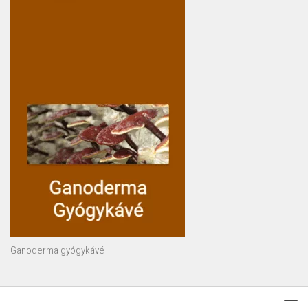
Ganoderma gyógykávé