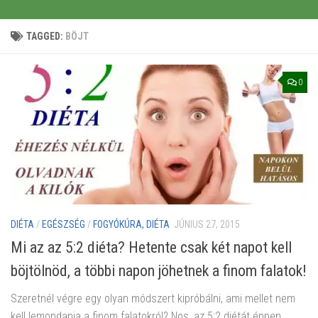
TAGGED:
BÖJT
0
DIÉTA
/
EGÉSZSÉG
/
FOGYÓKÚRA, DIÉTA
JÚNIUS 27, 2015
Mi az az 5:2 diéta? Hetente csak két napot kell
böjtölnöd, a többi napon jöhetnek a finom falatok!
Szeretnél végre egy olyan módszert kipróbálni, ami mellet nem
kell lemondania a finom falatokról? Nos, az 5:2 diétát éppen