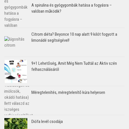
A spirulina és gyógygombák hatása a fogyásra –
valóban működik?
Citrom diéta? Beyonce 10 nap alatt 9 kilót fogyott a
limonádé segítségével!
9+1 Lehetőség, Amit Még Nem Tudtál az Aktiv szén
felhasználásáról
Méregtelenítés, méregtelenítő kúra helyesen
Diófa levél csodája