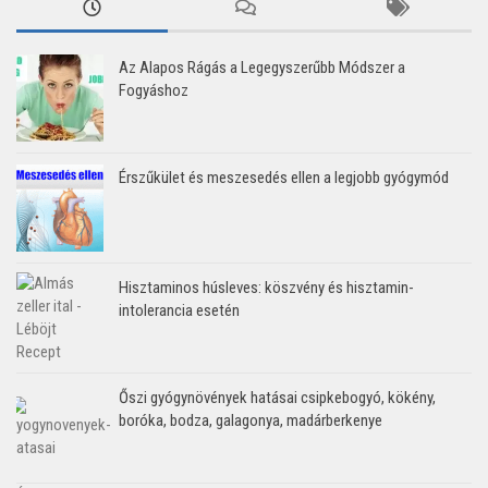
Az Alapos Rágás a Legegyszerűbb Módszer a
Fogyáshoz
Érszűkület és meszesedés ellen a legjobb gyógymód
Hisztaminos húsleves: köszvény és hisztamin-
intolerancia esetén
Őszi gyógynövények hatásai csipkebogyó, kökény,
boróka, bodza, galagonya, madárberkenye