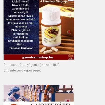
Cordyceps (hernyógomba) növeli a tüdő
oxigénfelvevő képességét