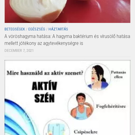
BETEGSÉGEK
/
EGÉSZSÉG
/
HÁZTARTÁS
A vöröshagyma hatása: A hagyma baktérium és vírusölő hatása
mellett jótékony az agytevékenységre is
DECEMBER 7, 2021