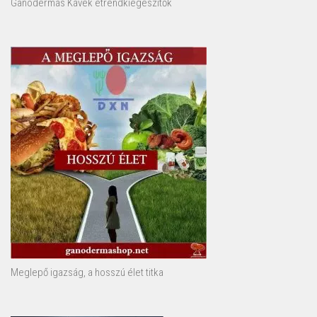
Ganodermás Kávék étrendkiegészítők
Meglepő igazság, a hosszú élet titka