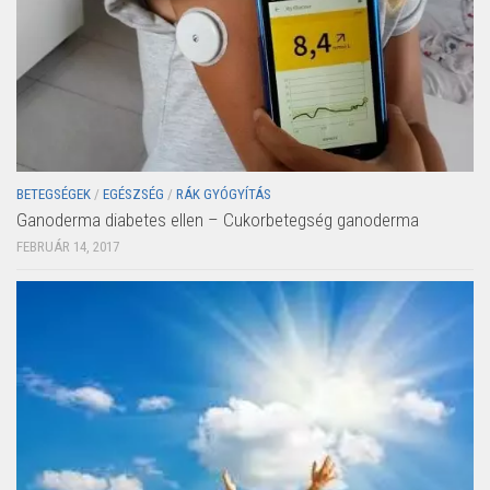
BETEGSÉGEK
/
EGÉSZSÉG
/
RÁK GYÓGYÍTÁS
Ganoderma diabetes ellen – Cukorbetegség ganoderma
FEBRUÁR 14, 2017