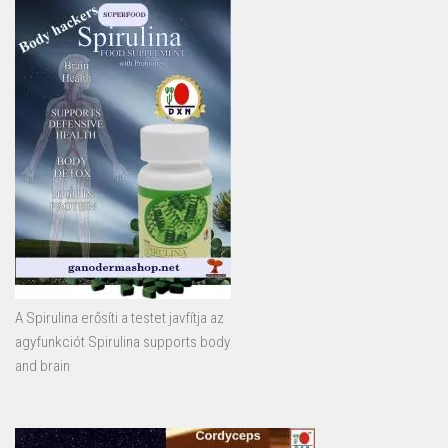
A Spirulina erősíti a testet javfítja az
agyfunkciót Spirulina supports body
and brain