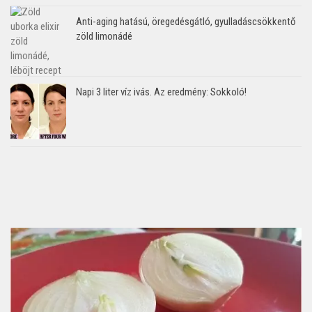
Anti-aging hatású, öregedésgátló, gyulladáscsökkentő
zöld limonádé
Napi 3 liter víz ivás. Az eredmény: Sokkoló!