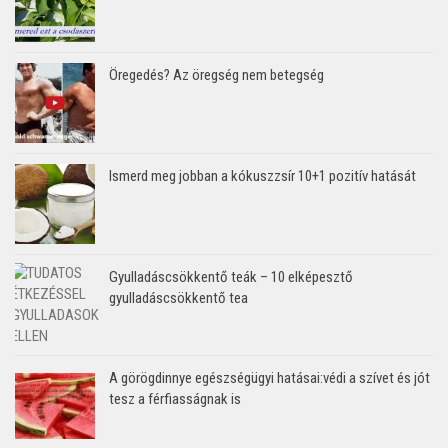
Öregedés? Az öregség nem betegség
Ismerd meg jobban a kókuszzsír 10+1 pozitív hatását
Gyulladáscsökkentő teák – 10 elképesztő
gyulladáscsökkentő tea
A görögdinnye egészségügyi hatásai:védi a szívet és jót
tesz a férfiasságnak is