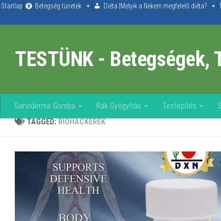
Startlap
Betegség tünetek
Diéta |Melyik a Nekem megfelelő diéta?
Skip to content
TESTÜNK - Betegségek, 
Ganoderma Gomba
Rák Gyógyítás
Testépítés
TAGGED:
BIOHACKEREK