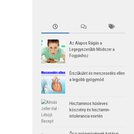
Az Alapos Rágás a
Legegyszerűbb Módszer a
Fogyáshoz
Érszűkület és meszesedés ellen
a legjobb gyógymód
Hisztaminos húsleves:
köszvény és hisztamin-
intolerancia esetén
Őszi gyógynövények hatásai