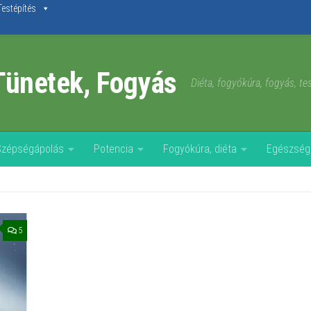
Testépítés
Tünetek, Fogyás
Diéta, fogyókúra, fogyás, t
Szépségápolás
Potencia
Fogyókúra, diéta
Egészség
5