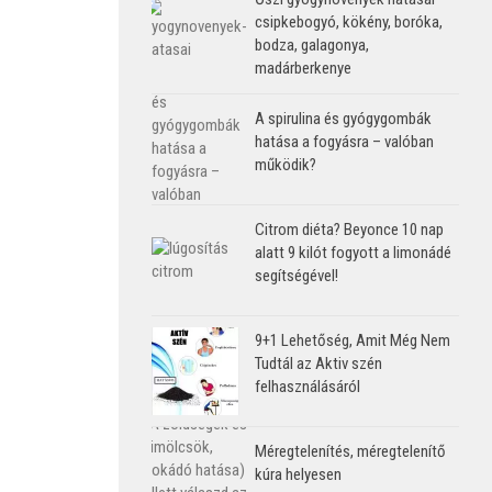
csipkebogyó, kökény, boróka,
bodza, galagonya,
madárberkenye
A spirulina és gyógygombák
hatása a fogyásra – valóban
működik?
Citrom diéta? Beyonce 10 nap
alatt 9 kilót fogyott a limonádé
segítségével!
9+1 Lehetőség, Amit Még Nem
Tudtál az Aktiv szén
felhasználásáról
Méregtelenítés, méregtelenítő
kúra helyesen