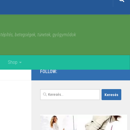
estépítés, betegségek, tünetek, gyógymódok
Shop
FOLLOW:
Keresés: