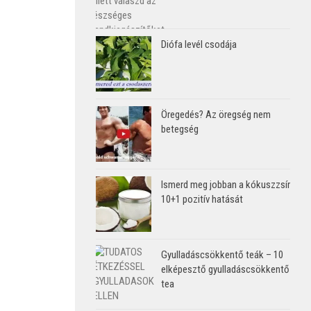
Diófa levél csodája
Öregedés? Az öregség nem
betegség
Ismerd meg jobban a kókuszzsír
10+1 pozitív hatását
Gyulladáscsökkentő teák – 10
elképesztő gyulladáscsökkentő
tea