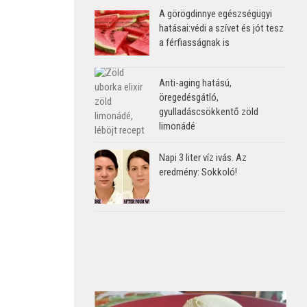
A görögdinnye egészségügyi
hatásai:védi a szívet és jót tesz
a férfiasságnak is
Anti-aging hatású,
öregedésgátló,
gyulladáscsökkentő zöld
limonádé
Napi 3 liter víz ivás. Az
eredmény: Sokkoló!