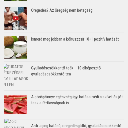
Öregedés? Az öregség nem betegség
Ismerd meg jobban a kókuszzsír 10+1 pozitív hatását
Gyulladáscsökkentő teák – 10 elképesztő
gyulladáscsökkentő tea
A görögdinnye egészségügyi hatásai:védi a szívet és jót
tesz a férfiasságnak is
Anti-aging hatású, öregedésgátló, gyulladáscsökkentő