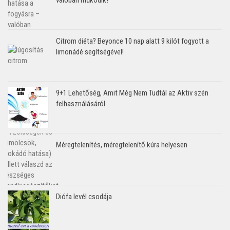
Citrom diéta? Beyonce 10 nap alatt 9 kilót fogyott a
limonádé segítségével!
9+1 Lehetőség, Amit Még Nem Tudtál az Aktiv szén
felhasználásáról
Méregtelenítés, méregtelenítő kúra helyesen
Diófa levél csodája