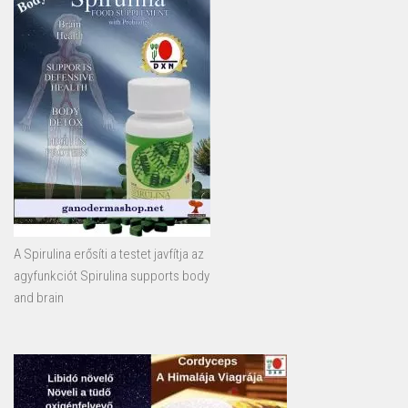
A Spirulina erősíti a testet javfítja az
agyfunkciót Spirulina supports body
and brain