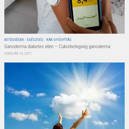
BETEGSÉGEK
/
EGÉSZSÉG
/
RÁK GYÓGYÍTÁS
Ganoderma diabetes ellen – Cukorbetegség ganoderma
FEBRUÁR 14, 2017