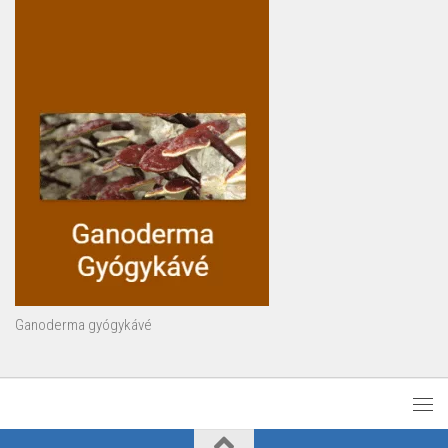
Ganoderma gyógykávé