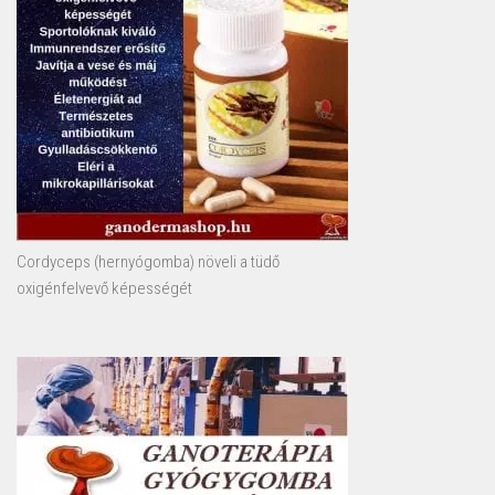
Cordyceps (hernyógomba) növeli a tüdő
oxigénfelvevő képességét