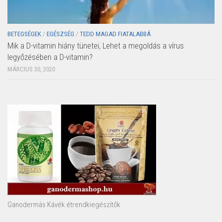
BETEGSÉGEK
/
EGÉSZSÉG
/
TEDD MAGAD FIATALABBÁ
Mik a D-vitamin hiány tünetei, Lehet a megoldás a vírus
legyőzésében a D-vitamin?
MÁRCIUS 30, 2020
Ganodermás Kávék étrendkiegészítők