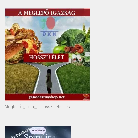
Meglepő igazság, a hosszú élet titka