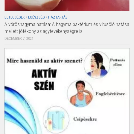
BETEGSÉGEK
/
EGÉSZSÉG
/
HÁZTARTÁS
A vöröshagyma hatása: A hagyma baktérium és vírusölő hatása
mellett jótékony az agytevékenységre is
DECEMBER 7, 2021