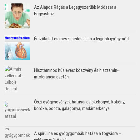
Az Alapos Rágás a Legegyszerűbb Módszer a
Fogyáshoz
Érszűkület és meszesedés ellen a legjobb gyógymód
Hisztaminos húsleves: köszvény és hisztamin-
intolerancia esetén
Őszi gyógynövények hatásai csipkebogyó, kökény,
boróka, bodza, galagonya, madárberkenye
A spirulina és gyógygombák hatása a fogyásra –
valóban működik?