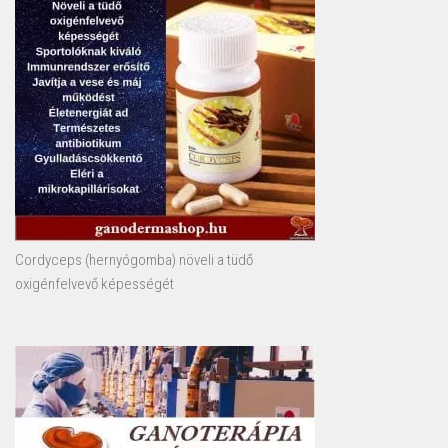
Cordyceps (hernyógomba) növeli a tüdő
oxigénfelvevő képességét