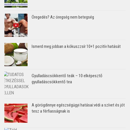
Öregedés? Az öregség nem betegség
Ismerd meg jobban a kókuszzsír 10+1 pozitív hatását
Gyulladáscsökkentő teák – 10 elképesztő
gyulladáscsökkentő tea
A görögdinnye egészségügyi hatásai:védi a szívet és jót
tesz a férfiasságnak is