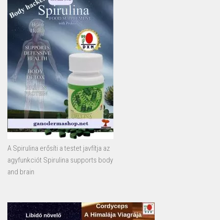
A Spirulina erősíti a testet javfítja az
agyfunkciót Spirulina supports body
and brain