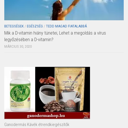
BETEGSÉGEK
/
EGÉSZSÉG
/
TEDD MAGAD FIATALABBÁ
Mik a D-vitamin hiány tünetei, Lehet a megoldás a vírus
legyőzésében a D-vitamin?
MÁRCIUS 30, 2020
Ganodermás Kávék étrendkiegészítők