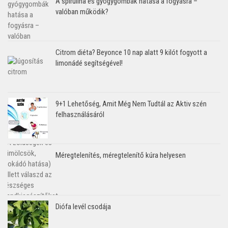
A spirulina és gyógygombák hatása a fogyásra –
valóban működik?
Citrom diéta? Beyonce 10 nap alatt 9 kilót fogyott a
limonádé segítségével!
9+1 Lehetőség, Amit Még Nem Tudtál az Aktiv szén
felhasználásáról
Méregtelenítés, méregtelenítő kúra helyesen
Diófa levél csodája