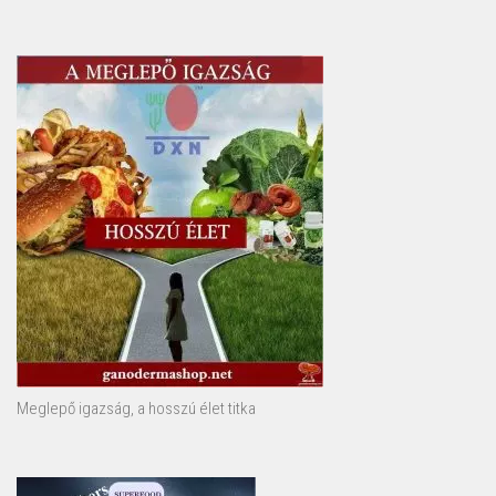
Meglepő igazság, a hosszú élet titka