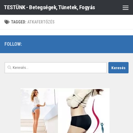
TESTÜNK - Betegségek, Tünetek, Fogyás
Skip to content
TAGGED:
ATKAFERTŐZÉS
FOLLOW:
Keresés: