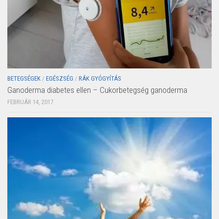
BETEGSÉGEK
/
EGÉSZSÉG
/
RÁK GYÓGYÍTÁS
Ganoderma diabetes ellen – Cukorbetegség ganoderma
FEBRUÁR 14, 2017