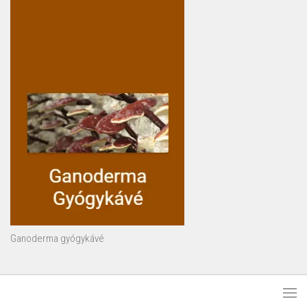
Ganoderma gyógykávé