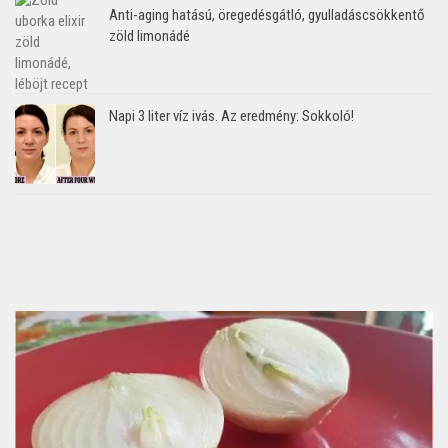
Anti-aging hatású, öregedésgátló, gyulladáscsökkentő
zöld limonádé
Napi 3 liter víz ivás. Az eredmény: Sokkoló!