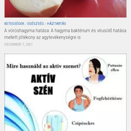
BETEGSÉGEK
/
EGÉSZSÉG
/
HÁZTARTÁS
A vöröshagyma hatása: A hagyma baktérium és vírusölő hatása
mellett jótékony az agytevékenységre is
DECEMBER 7, 2021