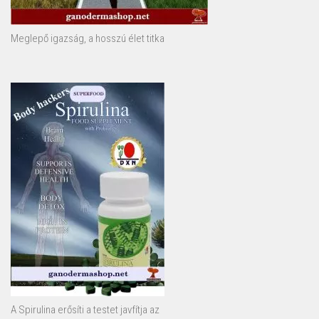
Meglepő igazság, a hosszú élet titka
A Spirulina erősíti a testet javfítja az