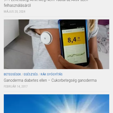
felhasználásáról
MÁJUS 20, 2024
BETEGSÉGEK
/
EGÉSZSÉG
/
RÁK GYÓGYÍTÁS
Ganoderma diabetes ellen – Cukorbetegség ganoderma
FEBRUÁR 14, 2017