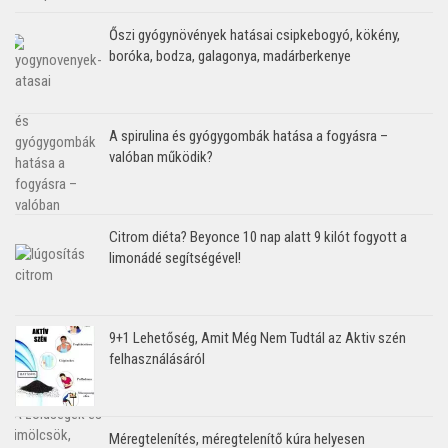
Őszi gyógynövények hatásai csipkebogyó, kökény,
boróka, bodza, galagonya, madárberkenye
A spirulina és gyógygombák hatása a fogyásra –
valóban működik?
Citrom diéta? Beyonce 10 nap alatt 9 kilót fogyott a
limonádé segítségével!
9+1 Lehetőség, Amit Még Nem Tudtál az Aktiv szén
felhasználásáról
Méregtelenítés, méregtelenítő kúra helyesen