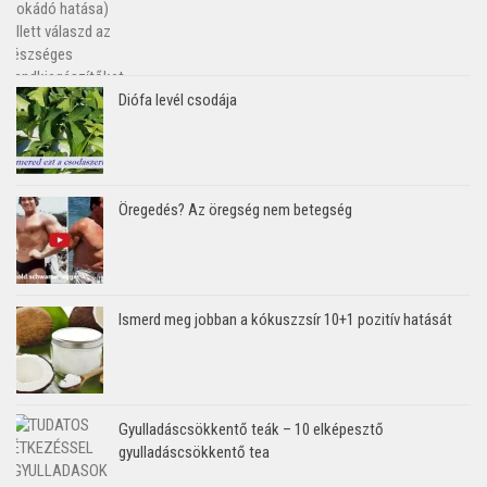
Diófa levél csodája
Öregedés? Az öregség nem betegség
Ismerd meg jobban a kókuszzsír 10+1 pozitív hatását
Gyulladáscsökkentő teák – 10 elképesztő
gyulladáscsökkentő tea