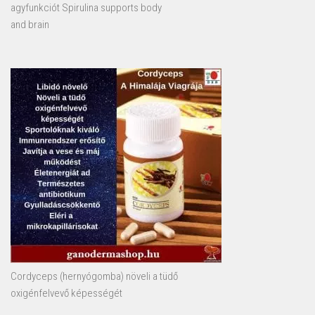
agyfunkciót Spirulina supports body
and brain
Cordyceps (hernyógomba) növeli a tüdő
oxigénfelvevő képességét