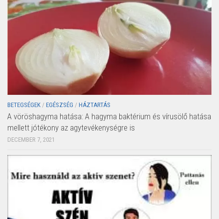
BETEGSÉGEK
/
EGÉSZSÉG
/
HÁZTARTÁS
A vöröshagyma hatása: A hagyma baktérium és vírusölő hatása
mellett jótékony az agytevékenységre is
DECEMBER 7, 2021