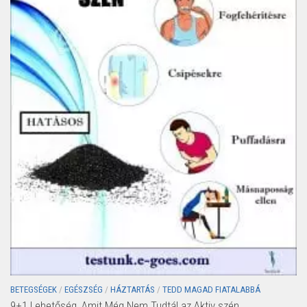
BETEGSÉGEK
/
EGÉSZSÉG
/
HÁZTARTÁS
/
TEDD MAGAD FIATALABBÁ
9+1 Lehetőség, Amit Még Nem Tudtál az Aktiv szén