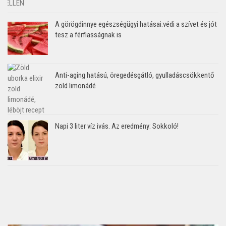
A görögdinnye egészségügyi hatásai:védi a szívet és jót
tesz a férfiasságnak is
Anti-aging hatású, öregedésgátló, gyulladáscsökkentő
zöld limonádé
Napi 3 liter víz ivás. Az eredmény: Sokkoló!