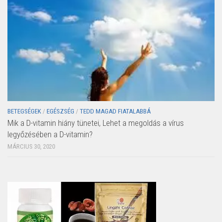
BETEGSÉGEK
/
EGÉSZSÉG
/
TEDD MAGAD FIATALABBÁ
Mik a D-vitamin hiány tünetei, Lehet a megoldás a vírus
legyőzésében a D-vitamin?
MÁRCIUS 30, 2020