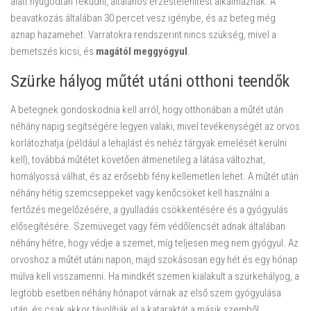
alatt nyugodtan feküdni, általános érzéstelenítést alkalmaznak. A
beavatkozás általában 30 percet vesz igénybe, és az beteg még
aznap hazamehet. Varratokra rendszerint nincs szükség, mivel a
bemetszés kicsi, és
magától meggyógyul
.
Szürke hályog műtét utáni otthoni teendők
A betegnek gondoskodnia kell arról, hogy otthonában a műtét után
néhány napig segítségére legyen valaki, mivel tevékenységét az orvos
korlátozhatja (például a lehajlást és nehéz tárgyak emelését kerülni
kell), továbbá műtétet követően átmenetileg a látása változhat,
homályossá válhat, és az erősebb fény kellemetlen lehet. A műtét után
néhány hétig szemcseppeket vagy kenőcsöket kell használni a
fertőzés megelőzésére, a gyulladás csökkentésére és a gyógyulás
elősegítésére. Szemüveget vagy fém védőlencsét adnak általában
néhány hétre, hogy védje a szemet, míg teljesen meg nem gyógyul. Az
orvoshoz a műtét utáni napon, majd szokásosan egy hét és egy hónap
múlva kell visszamenni. Ha mindkét szemen kialakult a szürkehályog, a
legtöbb esetben néhány hónapot várnak az első szem gyógyulása
után, és csak akkor távolítják el a kataraktát a másik szemből.