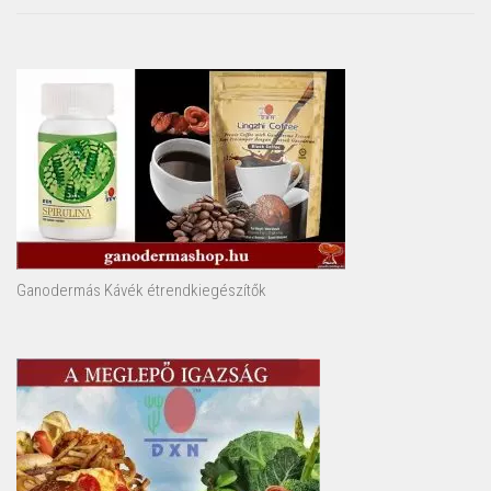
Ganodermás Kávék étrendkiegészítők