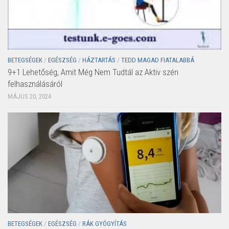
BETEGSÉGEK
/
EGÉSZSÉG
/
HÁZTARTÁS
/
TEDD MAGAD FIATALABBÁ
9+1 Lehetőség, Amit Még Nem Tudtál az Aktiv szén
felhasználásáról
MÁJUS 20, 2024
BETEGSÉGEK
/
EGÉSZSÉG
/
RÁK GYÓGYÍTÁS