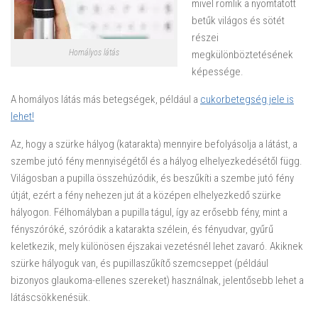
mivel romlik a nyomtatott
betűk világos és sötét
részei
Homályos látás
megkülönböztetésének
képessége.
A homályos látás más betegségek, például a
cukorbetegség jele is
lehet!
Az, hogy a szürke hályog (katarakta) mennyire befolyásolja a látást, a
szembe jutó fény mennyiségétől és a hályog elhelyezkedésétől függ.
Világosban a pupilla összehúzódik, és beszűkíti a szembe jutó fény
útját, ezért a fény nehezen jut át a középen elhelyezkedő szürke
hályogon. Félhomályban a pupilla tágul, így az erősebb fény, mint a
fényszóróké, szóródik a katarakta szélein, és fényudvar, gyűrű
keletkezik, mely különösen éjszakai vezetésnél lehet zavaró. Akiknek
szürke hályoguk van, és pupillaszűkítő szemcseppet (például
bizonyos glaukoma-ellenes szereket) használnak, jelentősebb lehet a
látáscsökkenésük.