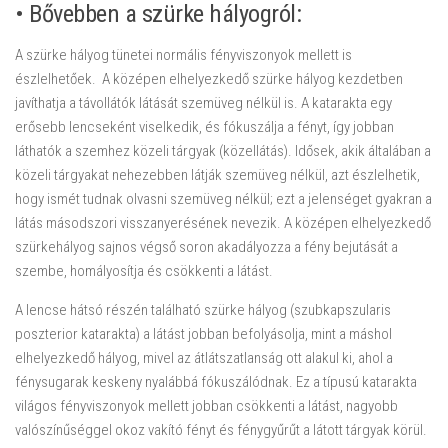
• Bővebben a szürke hályogról:
A szürke hályog tünetei normális fényviszonyok mellett is
észlelhetőek. A középen elhelyezkedő szürke hályog kezdetben
javíthatja a távollátók látását szemüveg nélkül is. A katarakta egy
erősebb lencseként viselkedik, és fókuszálja a fényt, így jobban
láthatók a szemhez közeli tárgyak (közellátás). Idősek, akik általában a
közeli tárgyakat nehezebben látják szemüveg nélkül, azt észlelhetik,
hogy ismét tudnak olvasni szemüveg nélkül; ezt a jelenséget gyakran a
látás másodszori visszanyerésének nevezik. A középen elhelyezkedő
szürkehályog sajnos végső soron akadályozza a fény bejutását a
szembe, homályosítja és csökkenti a látást.
A lencse hátsó részén található szürke hályog (szubkapszularis
poszterior katarakta) a látást jobban befolyásolja, mint a máshol
elhelyezkedő hályog, mivel az átlátszatlanság ott alakul ki, ahol a
fénysugarak keskeny nyalábbá fókuszálódnak. Ez a típusú katarakta
világos fényviszonyok mellett jobban csökkenti a látást, nagyobb
valószínűséggel okoz vakító fényt és fénygyűrűt a látott tárgyak körül.