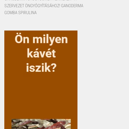
SZERVEZET ÖNGYÓGYÍTÁSÁHOZ! GANODERMA
GOMBA SPIRULINA