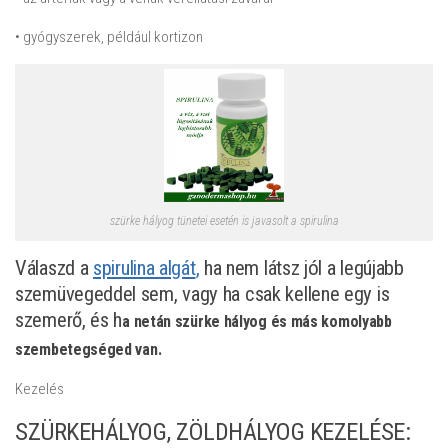
• gyógyszerek, például kortizon
szürke hályog tünetei esetén is javasolt a spirulina
Válaszd a
spirulina algát
,
ha nem látsz jól a legújabb
szemüvegeddel sem, vagy ha csak kellene egy is
szemerő, és h
a netán szürke hályog és más komolyabb
szembetegséged van.
Kezelés
SZÜRKEHÁLYOG, ZÖLDHÁLYOG KEZELÉSE: