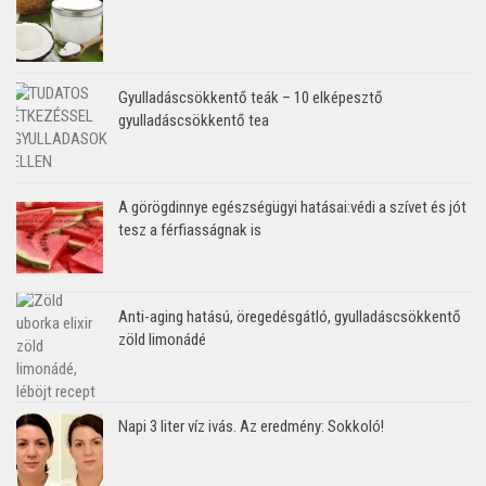
Gyulladáscsökkentő teák – 10 elképesztő
gyulladáscsökkentő tea
A görögdinnye egészségügyi hatásai:védi a szívet és jót
tesz a férfiasságnak is
Anti-aging hatású, öregedésgátló, gyulladáscsökkentő
zöld limonádé
Napi 3 liter víz ivás. Az eredmény: Sokkoló!