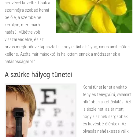
nedvével kezelte. Csak a
szemhéjra szabad kenni
belőle, a szembe ne
kerüljön, mert maró
hatású! Műtétre volt
visszarendelve, és az
orvos meglepődve tapasztalta, hogy eltűnt a hályog, nincs amit műteni
kellene. Azóta már másoktól is hallottam ennek a módszernek a
hatásosságáról.”
A szürke hályog tünetei
Korai tünet lehet a vakító
fény és fénygyűrű, valamint
ritkábban a kettőslátás. Azt
is észlelheti az érintett,
hogy a színek sárgábbak
és kevésbé élénkek. Az
olvasás nehézkessé válik,