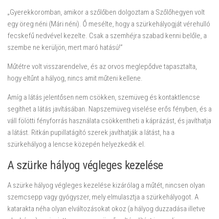
„Gyerekkoromban, amikor a szőlőben dolgoztam a Szőlőhegyen volt
egy öreg néni (Mári néni). Ő mesélte, hogy a szürkehályogját vérehulló
fecskefű nedvével kezelte. Csak a szemhéjra szabad kenni belőle, a
szembe ne kerüljön, mert maró hatású!”
Műtétre volt visszarendelve, és az orvos meglepődve tapasztalta,
hogy eltűnt a hályog, nincs amit műteni kellene.
Amíg a látás jelentősen nem csökken, szemüveg és kontaktlencse
segíthet a látás javításában. Napszemüveg viselése erős fényben, és a
váll fölötti fényforrás használata csökkentheti a káprázást, és javíthatja
a látást. Ritkán pupillatágító szerek javíthatják a látást, ha a
szürkehályog a lencse közepén helyezkedik el.
A szürke hályog végleges kezelése
A szürke hályog végleges kezelése kizárólag a műtét, nincsen olyan
szemcsepp vagy gyógyszer, mely elmulasztja a szürkehályogot. A
katarakta néha olyan elváltozásokat okoz (a hályog duzzadása illetve