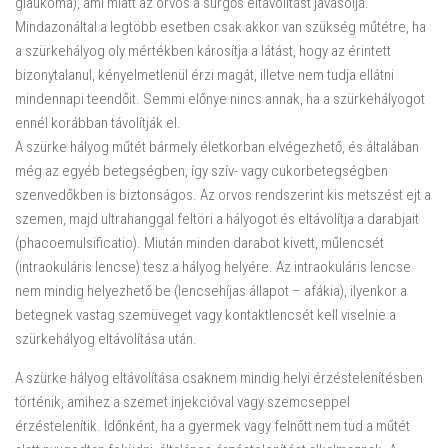
glaukóma), ami miatt az orvos a sürgős eltávolítást javasolja.
Mindazonáltal a legtöbb esetben csak akkor van szükség műtétre, ha
a szürkehályog oly mértékben károsítja a látást, hogy az érintett
bizonytalanul, kényelmetlenül érzi magát, illetve nem tudja ellátni
mindennapi teendőit. Semmi előnye nincs annak, ha a szürkehályogot
ennél korábban távolítják el.
A szürke hályog műtét bármely életkorban elvégezhető, és általában
még az egyéb betegségben, így szív- vagy cukorbetegségben
szenvedőkben is biztonságos. Az orvos rendszerint kis metszést ejt a
szemen, majd ultrahanggal feltöri a hályogot és eltávolítja a darabjait
(phacoemulsificatio). Miután minden darabot kivett, műlencsét
(intraokuláris lencse) tesz a hályog helyére. Az intraokuláris lencse
nem mindig helyezhető be (lencsehíjas állapot – afákia), ilyenkor a
betegnek vastag szemüveget vagy kontaktlencsét kell viselnie a
szürkehályog eltávolítása után.
A szürke hályog eltávolítása csaknem mindig helyi érzéstelenítésben
történik, amihez a szemet injekcióval vagy szemcseppel
érzéstelenítik. Időnként, ha a gyermek vagy felnőtt nem tud a műtét