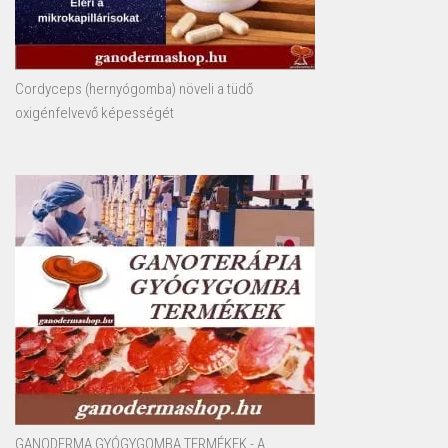
Cordyceps (hernyógomba) növeli a tüdő
oxigénfelvevő képességét
GANODERMA GYÓGYGOMBA TERMÉKEK - A