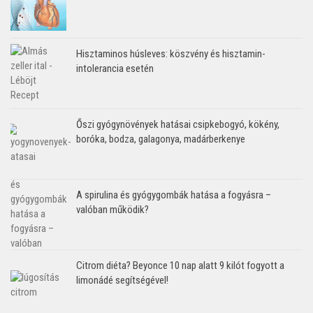
Hisztaminos húsleves: köszvény és hisztamin-
intolerancia esetén
Őszi gyógynövények hatásai csipkebogyó, kökény,
boróka, bodza, galagonya, madárberkenye
A spirulina és gyógygombák hatása a fogyásra –
valóban működik?
Citrom diéta? Beyonce 10 nap alatt 9 kilót fogyott a
limonádé segítségével!