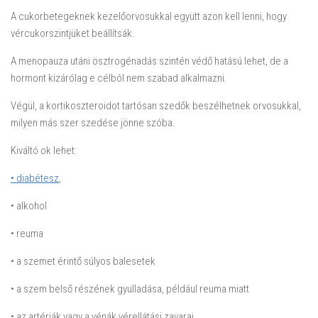
A cukorbetegeknek kezelőorvosukkal együtt azon kell lenni, hogy
vércukorszintjüket beállítsák.
A menopauza utáni ösztrogénadás szintén védő hatású lehet, de a
hormont kizárólag e célból nem szabad alkalmazni.
Végül, a kortikoszteroidot tartósan szedők beszélhetnek orvosukkal,
milyen más szer szedése jönne szóba.
Kiváltó ok lehet:
• diabétesz
,
• alkohol
• reuma
• a szemet érintő súlyos balesetek
• a szem belső részének gyulladása, például reuma miatt
• az artériák vagy a vénák vérellátási zavarai