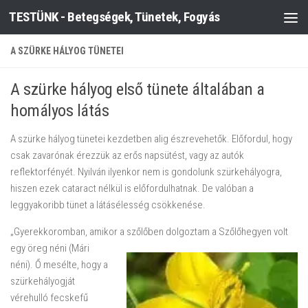
TESTÜNK - Betegségek, Tünetek, Fogyás
Skip to content
A SZÜRKE HÁLYOG TÜNETEI
A szürke hályog első tünete általában a
homályos látás
A szürke hályog tünetei kezdetben alig észrevehetők. Előfordul, hogy
csak zavarónak érezzük az erős napsütést, vagy az autók
reflektorfényét. Nyilván ilyenkor nem is gondolunk szürkehályogra,
hiszen ezek cataract nélkül is előfordulhatnak. De valóban a
leggyakoribb tünet a látásélesség csökkenése.
„Gyerekkoromban, amikor a szőlőben dolgoztam a Szőlőhegyen volt
egy
öreg néni (Mári
néni). Ő mesélte, hogy a
szürkehályogját
vérehulló fecskefű