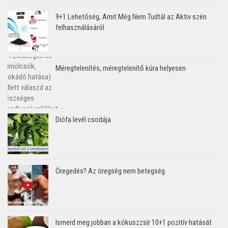
9+1 Lehetőség, Amit Még Nem Tudtál az Aktiv szén
felhasználásáról
Méregtelenítés, méregtelenítő kúra helyesen
Diófa levél csodája
Öregedés? Az öregség nem betegség
Ismerd meg jobban a kókuszzsír 10+1 pozitív hatását