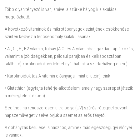
Több olyan tényező is van, amivel a szürke hályog kialakulása
megelőzhető.
A következő vitaminok és mikrotápanyagok szintjének csökkenése
szintén kedvez a lencsehomály kialakulásának:
• A-, C-, E-, B2-vitamin, folsav (A C- és A-vitaminban gazdag táplálkozás,
valamint a (zöldségekben, például parajban és kelkáposztában
található) karotinoidok védelmet nyújthatnak a szürkehályog ellen.)
• Karotinoidok (az A-vitamin előanyagai, mint a lutein), cink
• Glutathion (egyfajta fehérje-alkotóelem, amely nagy szerepet játszik
a méregtelenítésben).
Segíthet, ha rendszeresen ultraibolya (UV) szűrős réteggel bevont
napszemüveget viselve óvjuk a szemet az erős fénytől.
A dohányzás kerülése is hasznos, aminek más egészségügyi előnyei
is vannak.