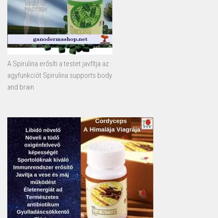
A Spirulina erősíti a testet javfítja az
agyfunkciót Spirulina supports body
and brain