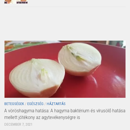
BETEGSÉGEK
/
EGÉSZSÉG
/
HÁZTARTÁS
A vöröshagyma hatása: A hagyma baktérium és vírusölő hatása
mellett jótékony az agytevékenységre is
DECEMBER 7, 2021