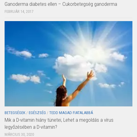
Ganoderma diabetes ellen – Cukorbetegség ganoderma
FEBRUÁR 14, 2017
BETEGSÉGEK
/
EGÉSZSÉG
/
TEDD MAGAD FIATALABBÁ
Mik a D-vitamin hiány tünetei, Lehet a megoldás a vírus
legyőzésében a D-vitamin?
MÁRCIUS 30, 2020