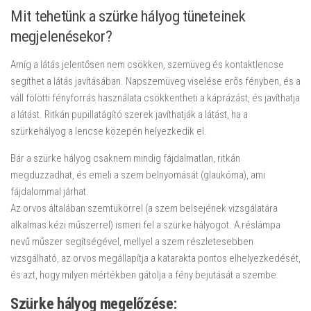
Mit tehetünk a szürke hályog tüneteinek
megjelenésekor?
Amíg a látás jelentősen nem csökken, szemüveg és kontaktlencse
segíthet a látás javításában. Napszemüveg viselése erős fényben, és a
váll fölötti fényforrás használata csökkentheti a káprázást, és javíthatja
a látást. Ritkán pupillatágító szerek javíthatják a látást, ha a
szürkehályog a lencse közepén helyezkedik el.
Bár a szürke hályog csaknem mindig fájdalmatlan, ritkán
megduzzadhat, és emeli a szem belnyomását (glaukóma), ami
fájdalommal járhat.
Az orvos általában szemtükörrel (a szem belsejének vizsgálatára
alkalmas kézi műszerrel) ismeri fel a szürke hályogot. A réslámpa
nevű műszer segítségével, mellyel a szem részletesebben
vizsgálható, az orvos megállapítja a katarakta pontos elhelyezkedését,
és azt, hogy milyen mértékben gátolja a fény bejutását a szembe.
Szürke hályog megelőzése: