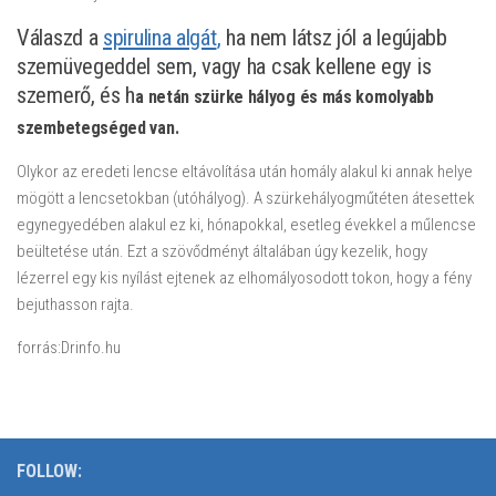
Válaszd a
spirulina algát
,
ha nem látsz jól a legújabb
szemüvegeddel sem, vagy ha csak kellene egy is
szemerő, és h
a netán szürke hályog és más komolyabb
szembetegséged van.
Olykor az eredeti lencse eltávolítása után homály alakul ki annak helye
mögött a lencsetokban (utóhályog). A szürkehályogműtéten átesettek
egynegyedében alakul ez ki, hónapokkal, esetleg évekkel a műlencse
beültetése után. Ezt a szövődményt általában úgy kezelik, hogy
lézerrel egy kis nyílást ejtenek az elhomályosodott tokon, hogy a fény
bejuthasson rajta.
forrás:Drinfo.hu
FOLLOW: